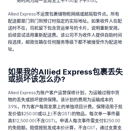
务时间为周一至周五上午9:00至下午5:00。
Allied Express不运营包裹储物柜网络或邮局取件点。所有
配送都是门到门到预订时指定的实际地址。如果收件人在配
送时不在，司机留下包含货运单号的卡片，说明重新安排。
后续尝试适用重新配送费。该公司不为收件人提供自助时间
段选择，邮政信箱在任何服务等级下都不被接受作为配送地
址。
如果我的Allied Express包裹丢失
或损坏该怎么办?
Allied Express为账户客户运营保修计划，为运输过程中货
物的丢失或损坏提供保障。该计划的费用为运输成本的
3.9%，作为客户每周发票上的单独项目计费。保障适用于批
发价值$250.00或以上(不含GST)的物品，每次单一事件最
高$12,500.00(不含GST)。申请人每次事件需支付$250.00
的免赔额。赔偿按批发成本价计算，不含GST，通过支票支