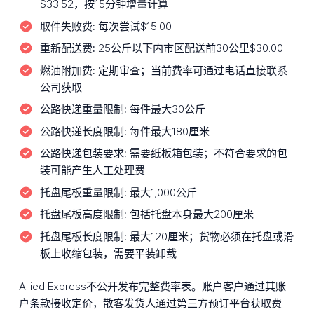
$33.52，按15分钟增量计算
取件失败费:
每次尝试$15.00
重新配送费:
25公斤以下内市区配送前30公里$30.00
燃油附加费:
定期审查；当前费率可通过电话直接联系
公司获取
公路快递重量限制:
每件最大30公斤
公路快递长度限制:
每件最大180厘米
公路快递包装要求:
需要纸板箱包装；不符合要求的包
装可能产生人工处理费
托盘尾板重量限制:
最大1,000公斤
托盘尾板高度限制:
包括托盘本身最大200厘米
托盘尾板长度限制:
最大120厘米；货物必须在托盘或滑
板上收缩包装，需要平装卸载
Allied Express不公开发布完整费率表。账户客户通过其账
户条款接收定价，散客发货人通过第三方预订平台获取费