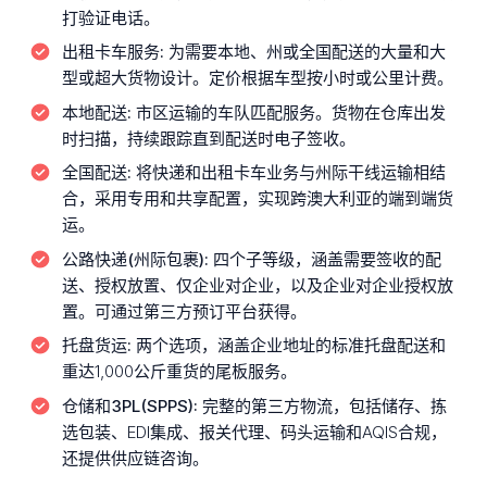
打验证电话。
出租卡车服务:
为需要本地、州或全国配送的大量和大
型或超大货物设计。定价根据车型按小时或公里计费。
本地配送:
市区运输的车队匹配服务。货物在仓库出发
时扫描，持续跟踪直到配送时电子签收。
全国配送:
将快递和出租卡车业务与州际干线运输相结
合，采用专用和共享配置，实现跨澳大利亚的端到端货
运。
公路快递(州际包裹):
四个子等级，涵盖需要签收的配
送、授权放置、仅企业对企业，以及企业对企业授权放
置。可通过第三方预订平台获得。
托盘货运:
两个选项，涵盖企业地址的标准托盘配送和
重达1,000公斤重货的尾板服务。
仓储和3PL(SPPS):
完整的第三方物流，包括储存、拣
选包装、EDI集成、报关代理、码头运输和AQIS合规，
还提供供应链咨询。