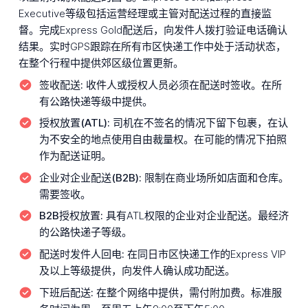
Executive等级包括运营经理或主管对配送过程的直接监
督。完成Express Gold配送后，向发件人拨打验证电话确认
结果。实时GPS跟踪在所有市区快递工作中处于活动状态，
在整个行程中提供郊区级位置更新。
签收配送:
收件人或授权人员必须在配送时签收。在所
有公路快递等级中提供。
授权放置(ATL):
司机在不签名的情况下留下包裹，在认
为不安全的地点使用自由裁量权。在可能的情况下拍照
作为配送证明。
企业对企业配送(B2B):
限制在商业场所如店面和仓库。
需要签收。
B2B授权放置:
具有ATL权限的企业对企业配送。最经济
的公路快递子等级。
配送时发件人回电:
在同日市区快递工作的Express VIP
及以上等级提供，向发件人确认成功配送。
下班后配送:
在整个网络中提供，需付附加费。标准服