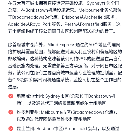
在五大首府城市拥有直接运营基础设施。Sydney作为全国
总部，在Bankstown机场设施运营。Melbourne业务总部位
于Broadmeadows的仓库，Brisbane从Archerfield服务，
Adelaide从Royal Park服务，Perth从Forrestfield服务。这
五个枢纽构成了该公司同日市区和州际配送能力的骨干。
除首府城市仓库外，Allied Express通过约50个地区代理网
络扩展其覆盖范围，能够配送到澳大利亚农村和偏远地区的
邮政编码。这种结构意味着该公司约98%的配送量在其自有
基础设施内处理，无需依赖第三方承运商。对于同日市区服
务，该公司在所有主要首府城市运营专业管理的控制室，配
备GPS跟踪和实时司机通信系统，监控司机在整个工作日的
进展。
新南威尔士州:
Sydney市区(总部位于Bankstown机
场)，以及通过代理网络覆盖新南威尔士州地区
维多利亚州:
Melbourne市区(Broadmeadows仓库)，
以及通过代理网络覆盖维多利亚州地区
昆士兰州:
Brisbane市区(Archerfield仓库)，以及通过