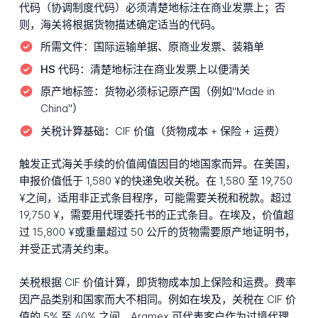
代码（协调制度代码）必须清楚地标注在商业发票上；否
则，海关将根据货物描述确定适当的代码。
所需文件：
国际运输单据、原商业发票、装箱单
HS 代码：
清楚地标注在商业发票上以便清关
原产地标签：
货物必须标记原产国（例如"Made in
China"）
关税计算基础：
CIF 价值（货物成本 + 保险 + 运费）
触发正式海关手续的价值阈值因目的地国家而异。在美国，
申报价值低于 1,580 ¥的快递免收关税。在 1,580 至 19,750
¥之间，适用非正式条目程序，可能需要关税和税款。超过
19,750 ¥，需要用代理委托书的正式条目。在埃及，价值超
过 15,800 ¥或重量超过 50 公斤的货物需要原产地证明书，
并受正式清关约束。
关税根据 CIF 价值计算，即货物成本加上保险和运费。费率
因产品类别和国家而大不相同。例如在埃及，关税在 CIF 价
值的 5% 至 40% 之间。Aramex 可代表客户作为过境代理