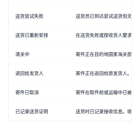
送货尝试失败
送货员已到达尝试送货但无法交
送货已重新安排
在送货失败或按收货人要求之
清关中
寄件正在目的地国家海关部门
退回给发货人
寄件正在返回给原发货人。如
寄件已取消
寄件在取件前或运输中已被取
已记录送货证明
送货时已记录接收信息。收货