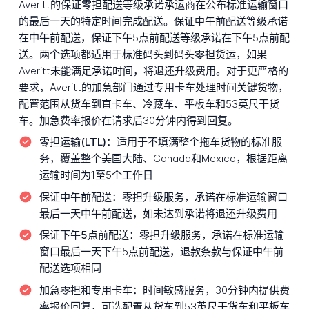
Averitt的保证零担配送等级承诺承运商在公布标准运输窗口
的最后一天的特定时间完成配送。保证中午前配送等级承诺
在中午前配送，保证下午5点前配送等级承诺在下午5点前配
送。两个选项都适用于标准码头到码头零担货运，如果
Averitt未能满足承诺时间，将退还升级费用。对于更严格的
要求，Averitt的加急部门通过专用卡车处理时间关键货物，
配置范围从货车到直卡车、冷藏车、平板车和53英尺干货
车。加急费率报价在请求后30分钟内得到回复。
零担运输(LTL)：
适用于不填满整个拖车货物的标准服
务，覆盖整个美国大陆、Canada和Mexico，根据距离
运输时间为1至5个工作日
保证中午前配送：
零担升级服务，承诺在标准运输窗口
最后一天中午前配送，如未达到承诺将退还升级费用
保证下午5点前配送：
零担升级服务，承诺在标准运输
窗口最后一天下午5点前配送，退款条款与保证中午前
配送选项相同
加急零担和专用卡车：
时间敏感服务，30分钟内提供费
率报价回复，可选配置从货车到53英尺干货车和平板车