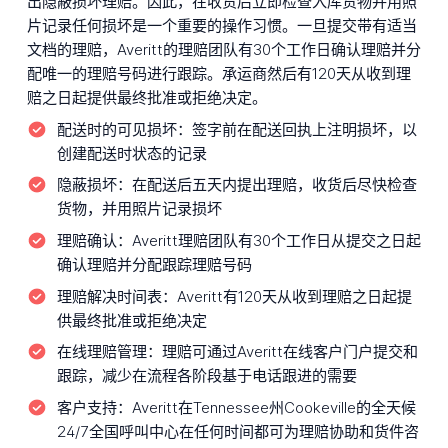
出隐蔽损坏理赔。因此，在收货后立即检查入库货物并用照
片记录任何损坏是一个重要的操作习惯。一旦提交带有适当
文档的理赔，Averitt的理赔团队有30个工作日确认理赔并分
配唯一的理赔号码进行跟踪。承运商然后有120天从收到理
赔之日起提供最终批准或拒绝决定。
配送时的可见损坏：
签字前在配送回执上注明损坏，以
创建配送时状态的记录
隐蔽损坏：
在配送后五天内提出理赔，收货后尽快检查
货物，并用照片记录损坏
理赔确认：
Averitt理赔团队有30个工作日从提交之日起
确认理赔并分配跟踪理赔号码
理赔解决时间表：
Averitt有120天从收到理赔之日起提
供最终批准或拒绝决定
在线理赔管理：
理赔可通过Averitt在线客户门户提交和
跟踪，减少在流程各阶段基于电话跟进的需要
客户支持：
Averitt在Tennessee州Cookeville的全天候
24/7全国呼叫中心在任何时间都可为理赔协助和货件咨