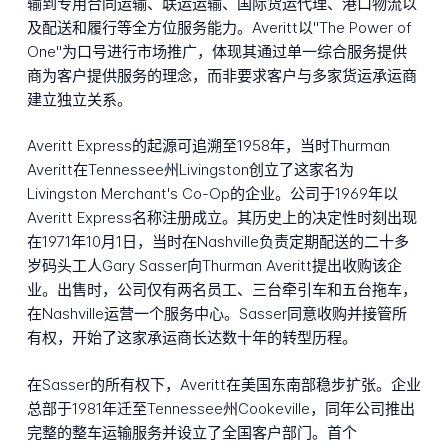
输到专用合同运输、联运运输、国际货运代理、港口物流以
及配送和履行等全方位服务能力。Averitt以"The Power of
One"为口号进行市场推广，体现其通过单一综合服务提供
商为客户提供服务的理念，而非要求客户与多家货运承运商
建立独立关系。
Averitt Express的起源可追溯至1958年，当时Thurman
Averitt在Tennessee州Livingston创立了这家名为
Livingston Merchant's Co-Op的企业。公司于1969年以
Averitt Express名称注册成立。其历史上的决定性时刻出现
在1971年10月1日，当时在Nashville负责定期配送的二十多
岁码头工人Gary Sasser向Thurman Averitt提出收购该企
业。出售时，公司仅有两名员工、三台牵引车和五台拖车，
在Nashville运营一个服务中心。Sasser同意收购并接管所
有权，开始了这家承运商长达数十年的转型历程。
在Sasser的所有权下，Averitt在美国东南部稳步扩张。企业
总部于1981年迁至Tennessee州Cookeville，同年公司推出
完整的整车运输服务并设立了全国客户部门。首个