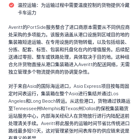
温控运输：
为运输过程中需要温度控制的货物提供冷藏
卡车运力
Averitt的PortSide服务整合了进口商原本需要从不同供应商
处采购的多项能力。该服务涵盖从港口设施到区域目的地的
集装箱短途运输、在专用设施的货物转载，以及包括组装、
分拣、配套、标签、包装和托盘化在内的增值服务。后续配
送通过零担、整车或铁路处理，具体取决于目的地。这种组
合允许货物直接从港口集装箱进入Averitt的配送网络，无需
独立管理多个物流提供商的协调复杂性。
对于来自Asia的国际海运进口，Asia Express项目按每周固
定时间表运行，集装箱在整个Asia进行集结并通过Los
Angeles和Long Beach转运。从这些港口，货物通过铁路运
至Tennessee州Memphis和Texas州Dallas的保税集装箱货
运站服务中心，内部海关经纪人在货物放行进行内陆配送前
处理清关手续。Averitt称此服务的运输时间节省比传统进口
路线最多短10天，这对管理紧张时间表库存的供应链来说是
有意义的差异。