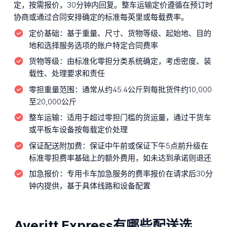
定，按需报价，30分钟内回复。整车运输定价遵循在预订时
协商或通过合同安排确定的标准每英里或每载费率。
定价基础：
基于重量、尺寸、货物等级、起始地、目的
地和选择服务选项的账户特定合同费率
货物等级：
由标准化零担分类系统确定，考虑密度、装
载性、处理要求和责任
零担重量范围：
通常从约45.4公斤到每批货件约10,000
至20,000公斤
整车运输：
适用于超过零担门槛的货运量，通过干货车
或平板车设备按每载定价处理
保证配送附加费：
保证中午前或保证下午5点前升级在
标准零担费率基础上的额外费用，如未达到承诺则退还
加急报价：
专用卡车加急服务的费率报价在请求后30分
钟内提供，基于具体线路和设备配置
Averitt Express有哪些配送选