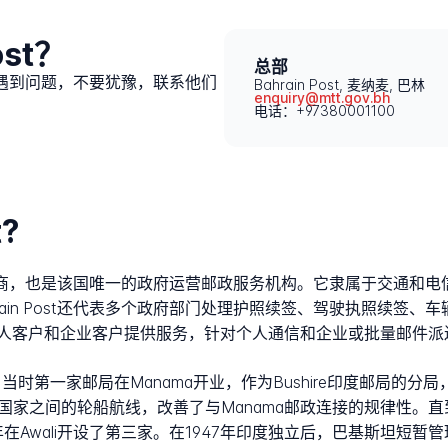
ost？
总部
过程中遇到问题，不要犹豫，联系他们
Bahrain Post, 麦纳麦, 巴林
enquiry@mtt.gov.bh
电话：+97380001100
?
邮政运营商，也是该国唯一的政府运营邮政服务机构。它隶属于交通
ain Post还代表多个政府部门处理护照续签、驾驶执照续签
人客户和企业客户提供服务，针对个人通信和企业或批量邮件派
，当时第一家邮局在Manama开业，作为Bushire印度邮局的
国家之间的轮船航线，改善了与Manama邮政连接的规律性。直到
50年在Awali开设了第三家。在1947年印度独立后，巴基斯坦短