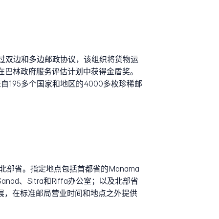
。通过双边和多边邮政协议，该组织将货物运
支机构在巴林政府服务评估计划中获得金盾奖。
藏了来自195多个国家和地区的4000多枚珍稀邮
省和北部省。指定地点包括首都省的Manama
Sanad、Sitra和Riffa办公室；以及北部省
到扩展，在标准邮局营业时间和地点之外提供