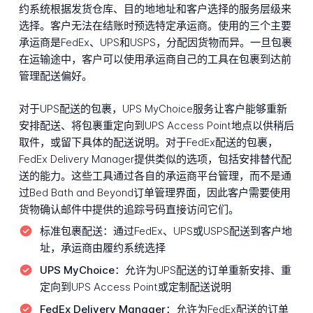
约系统根据发货仓库、目的地地址和客户选择的服务层级来
选择。客户无法在结账时预选特定承运商。使用的三个主要
承运商是FedEx、UPS和USPS，分配因货物而异。一旦包裹
在运输途中，客户可以使用承运商自己的工具在包裹到达前
管理配送偏好。
对于UPS配送的包裹，UPS MyChoice服务让客户能够重新
安排配送、将包裹重定向到UPS Access Point地点以供稍后
取件，或留下具体的配送说明。对于FedEx配送的包裹，
FedEx Delivery Manager提供类似的选项，包括安排替代配
送的能力。这些工具通过各自的承运商平台管理，而不是通
过Bed Bath and Beyond订单管理界面，因此客户需要使用
货物确认邮件中提供的追踪号码直接访问它们。
标准包裹配送：
通过FedEx、UPS或USPS配送到客户地
址，承运商由履约系统选择
UPS MyChoice：
允许为UPS配送的订单重新安排、重
定向到UPS Access Point或定制配送说明
FedEx Delivery Manager：
允许为FedEx配送的订单