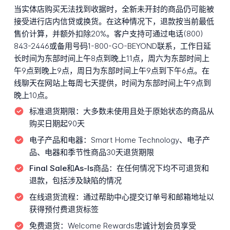
当实体店购买无法找到收据时，全新未开封的商品仍可能被
接受进行店内信贷或换货。在这种情况下，退款按当前最低
售价计算，并额外扣除20%。客户支持可通过电话(800)
843-2446或备用号码1-800-GO-BEYOND联系，工作日延
长时间为东部时间上午8点到晚上11点，周六为东部时间上
午9点到晚上9点，周日为东部时间上午9点到下午6点。在
线聊天在网站上每周七天提供，时间为东部时间上午9点到
晚上10点。
标准退货期限：
大多数未使用且处于原始状态的商品从
购买日期起90天
电子产品和电器：
Smart Home Technology、电子产
品、电器和季节性商品30天退货期限
Final Sale和As-Is商品：
在任何情况下均不可退货和
退款，包括涉及缺陷的情况
在线退货流程：
通过帮助中心提交订单号和邮箱地址以
获得预付费退货标签
免费退货：
Welcome Rewards忠诚计划会员享受