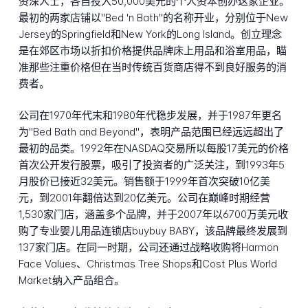
资深人士，各自投入50,000美元的个人资本创办这家企业。
最初的两家店铺以"Bed 'n Bath"的名称开业，分别位于New
Jersey的Springfield和New York的Long Island。创立理念
是在郊区市场以折扣价格提供品牌床上用品和浴室用品，瞄
准那些注重价格但在当时传统百货商店得不到良好服务的消
费者。
公司在1970年代末和1980年代稳步发展，并于1987年更名
为"Bed Bath and Beyond"，表明产品范围已经远远超出了
最初的品类。1992年在NASDAQ交易所以每股17美元的价格
首次公开发行股票，吸引了投资者的广泛关注，到1993年5
月股价已接近32美元。销售额于1999年首次突破10亿美
元，到2001年翻倍达到20亿美元。公司在巅峰时期经营
1,530家门店，涵盖多个品牌，并于2007年以6700万美元收
购了专业婴儿用品连锁店buybuy BABY，该品牌最终发展到
137家门店。在同一时期，公司还通过战略收购将Harmon
Face Values、Christmas Tree Shops和Cost Plus World
Market纳入产品组合。