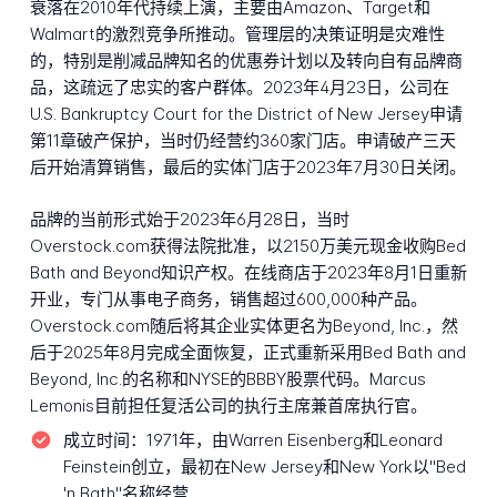
衰落在2010年代持续上演，主要由Amazon、Target和
Walmart的激烈竞争所推动。管理层的决策证明是灾难性
的，特别是削减品牌知名的优惠券计划以及转向自有品牌商
品，这疏远了忠实的客户群体。2023年4月23日，公司在
U.S. Bankruptcy Court for the District of New Jersey申请
第11章破产保护，当时仍经营约360家门店。申请破产三天
后开始清算销售，最后的实体门店于2023年7月30日关闭。
品牌的当前形式始于2023年6月28日，当时
Overstock.com获得法院批准，以2150万美元现金收购Bed
Bath and Beyond知识产权。在线商店于2023年8月1日重新
开业，专门从事电子商务，销售超过600,000种产品。
Overstock.com随后将其企业实体更名为Beyond, Inc.，然
后于2025年8月完成全面恢复，正式重新采用Bed Bath and
Beyond, Inc.的名称和NYSE的BBBY股票代码。Marcus
Lemonis目前担任复活公司的执行主席兼首席执行官。
成立时间：
1971年，由Warren Eisenberg和Leonard
Feinstein创立，最初在New Jersey和New York以"Bed
'n Bath"名称经营