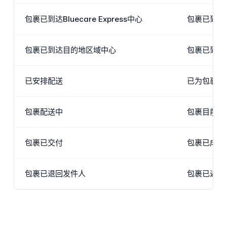
包裹已到达Bluecare Express中心
包裹已到达
包裹已到达目的地区域中心
包裹已到达
已安排配送
已为包裹配
包裹配送中
包裹目前由
包裹已交付
包裹已成功
包裹已退回发件人
包裹已返回