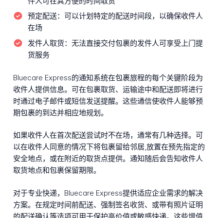
件人可在其方便的时间取货
预定配送：
可以计划特定的配送时间段，以确保收件人
在场
发件人取货：
无法直接交付包裹的发件人可享受上门提
货服务
Bluecare Express的通知系统在包裹旅程的每个关键阶段为
收件人提供信息。可在包裹取货、运输途中和配送即将进行
时通过电子邮件或短信发送提醒。这些通信使收件人能够预
期包裹的到达并相应地规划。
如果收件人在首次配送尝试时不在场，通常有几种选择。可
以在收件人同意的情况下将包裹留给邻居,放置在预先指定的
安全地点，或在附近的取货点提供。通知随后会告知收件人
取货地点和包裹保留期限。
对于专业快递，Bluecare Express提供适应企业需求的解决
方案。在规定时间前配送、强制签名收货、或带有照片证明
的配送确认等选项可用于保护高价值或敏感快递。这些增值