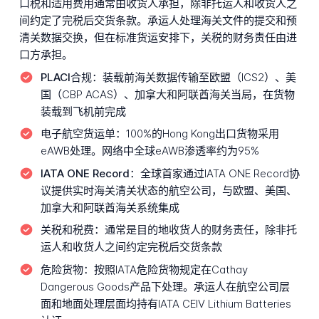
口税和适用费用通常由收货人承担，除非托运人和收货人之
间约定了完税后交货条款。承运人处理海关文件的提交和预
清关数据交换，但在标准货运安排下，关税的财务责任由进
口方承担。
PLACI合规：
装载前海关数据传输至欧盟（ICS2）、美
国（CBP ACAS）、加拿大和阿联酋海关当局，在货物
装载到飞机前完成
电子航空货运单：
100%的Hong Kong出口货物采用
eAWB处理。网络中全球eAWB渗透率约为95%
IATA ONE Record：
全球首家通过IATA ONE Record协
议提供实时海关清关状态的航空公司，与欧盟、美国、
加拿大和阿联酋海关系统集成
关税和税费：
通常是目的地收货人的财务责任，除非托
运人和收货人之间约定完税后交货条款
危险货物：
按照IATA危险货物规定在Cathay
Dangerous Goods产品下处理。承运人在航空公司层
面和地面处理层面均持有IATA CEIV Lithium Batteries