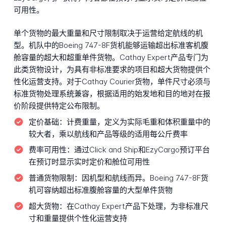
可用性。
单个货物的最大重量和尺寸限制取决于运营给定航线的机
型。机队中的Boeing 747-8F货机能够运输超出标准客机腹
舱容量的超大和超重单件货物。Cathay Expert产品专门为
此类货物设计，为具有非标准要求的项目和超大货物提供个
性化运营支持。对于Cathay Courier货物，单件尺寸必须与
标准货物处理系统兼容，根据适用的始发地和目的地对在报
价阶段提供特定公布限制。
定价基础：
计费重量，定义为实际毛重和体积重量中的
较大者，乘以航线和产品等级的适用每公斤费率
费率可用性：
通过Click and Ship和EzyCargo预订平台
在预订时显示实时定价和舱位可用性
普通货物限制：
因机型和航线而异。Boeing 747-8F货
机可容纳超出标准腹舱容量的大型单件货物
超大货物：
在Cathay Expert产品下处理，为非标准尺
寸和重量提供个性化运营支持