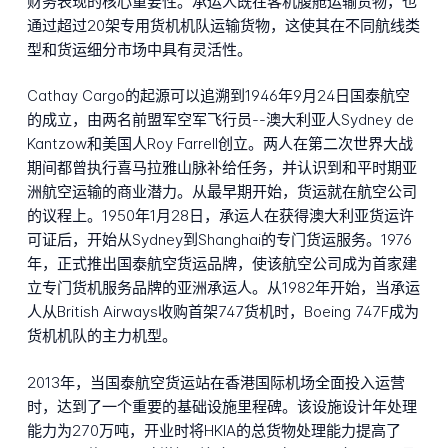
财务表现的核心重要性。承运人既在客机腹舱运输货物，也
通过超过20架专用货机机队运输货物，这使其在不同航线类
型和货运细分市场中具有灵活性。
Cathay Cargo的起源可以追溯到1946年9月24日国泰航空
的成立，由两名前盟军空军飞行员--澳大利亚人Sydney de
Kantzow和美国人Roy Farrell创立。两人在第二次世界大战
期间都曾执行喜马拉雅山脉补给任务，并认识到和平时期亚
洲航空运输的商业潜力。从最早期开始，货运就在航空公司
的议程上。1950年1月28日，承运人在获得澳大利亚货运许
可证后，开始从Sydney到Shanghai的专门货运服务。1976
年，正式推出国泰航空货运品牌，使该航空公司成为首家建
立专门货机服务品牌的亚洲承运人。从1982年开始，当承运
人从British Airways收购首架747货机时，Boeing 747F成为
货机机队的主力机型。
2013年，当国泰航空货运站在香港国际机场全面投入运营
时，达到了一个重要的基础设施里程碑。该设施设计年处理
能力为270万吨，开业时将HKIA的总货物处理能力提高了