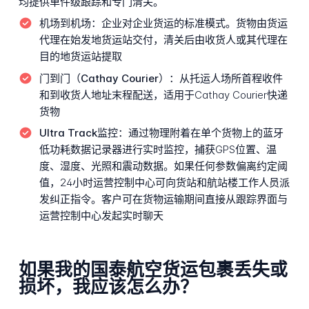
均提供单件级跟踪和专门清关。
机场到机场：
企业对企业货运的标准模式。货物由货运
代理在始发地货运站交付，清关后由收货人或其代理在
目的地货运站提取
门到门（Cathay Courier）：
从托运人场所首程收件
和到收货人地址末程配送，适用于Cathay Courier快递
货物
Ultra Track监控：
通过物理附着在单个货物上的蓝牙
低功耗数据记录器进行实时监控，捕获GPS位置、温
度、湿度、光照和震动数据。如果任何参数偏离约定阈
值，24小时运营控制中心可向货站和航站楼工作人员派
发纠正指令。客户可在货物运输期间直接从跟踪界面与
运营控制中心发起实时聊天
如果我的国泰航空货运包裹丢失或
损坏，我应该怎么办？