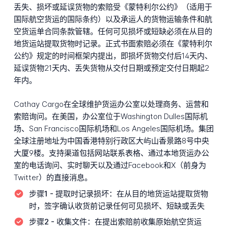
丢失、损坏或延误货物的索赔受《蒙特利尔公约》（适用于
国际航空货运的国际条约）以及承运人的货物运输条件和航
空货运单合同条款管辖。任何可见损坏或短缺必须在从目的
地货运站提取货物时记录。正式书面索赔必须在《蒙特利尔
公约》规定的时间框架内提出，即损坏货物交付后14天内、
延误货物21天内、丢失货物从交付日期或预定交付日期起2
年内。
Cathay Cargo在全球维护货运办公室以处理商务、运营和
索赔询问。在美国，办公室位于Washington Dulles国际机
场、San Francisco国际机场和Los Angeles国际机场。集团
全球注册地址为中国香港特别行政区大屿山香景路8号中央
大厦9楼。支持渠道包括网站联系表格、通过本地货运办公
室的电话询问、实时聊天以及通过Facebook和X（前身为
Twitter）的直接消息。
步骤1 - 提取时记录损坏：
在从目的地货运站提取货物
时，签字确认收货前记录任何可见损坏、短缺或丢失
步骤2 - 收集文件：
在提出索赔前收集原始航空货运