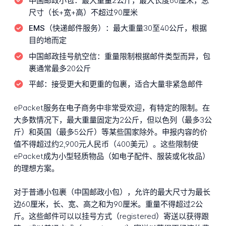
中国邮政小包：
最大重量2公斤，最大长度60厘米，总
尺寸（长+宽+高）不超过90厘米
EMS（快递邮件服务）：
最大重量30至40公斤，根据
目的地而定
中国邮政挂号航空信：
重量限制根据邮件类型而异，包
裹通常最多20公斤
平邮：
接受更大和更重的包裹，适合大量非紧急邮件
ePacket服务在电子商务中非常受欢迎，有特定的限制。在
大多数情况下，最大重量固定为2公斤，但以色列（最多3公
斤）和英国（最多5公斤）等某些国家除外。申报内容的价
值不得超过约2,900元人民币（400美元）。这些限制使
ePacket成为小型轻质物品（如电子配件、服装或化妆品）
的理想方案。
对于普通小包裹（中国邮政小包），允许的最大尺寸为最长
边60厘米，长、宽、高之和为90厘米。重量不得超过2公
斤。这些邮件可以以挂号方式（registered）寄送以获得跟