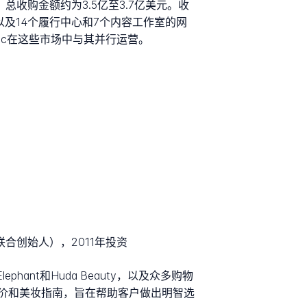
集团，总收购金额约为3.5亿至3.7亿美元。收
分析以及14个履行中心和7个内容工作室的网
stic在这些市场中与其并行运营。
orter联合创始人），2011年投资
lephant和Huda Beauty，以及众多购物
价和美妆指南，旨在帮助客户做出明智选