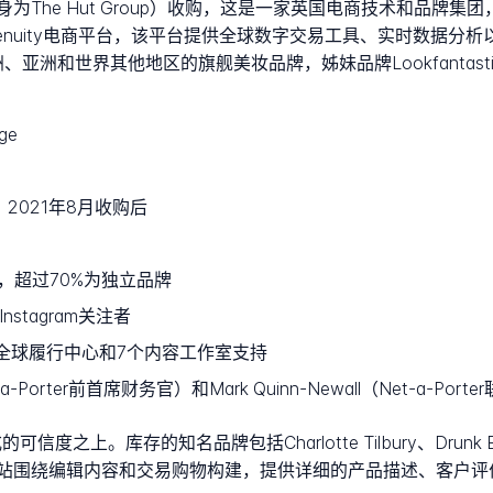
plc（前身为The Hut Group）收购，这是一家英国电商技术和品牌
有的Ingenuity电商平台，该平台提供全球数字交易工具、实时数据
、欧洲、亚洲和世界其他地区的旗舰美妆品牌，姊妹品牌Lookfanta
ge
up)，2021年8月收购后
，超过70%为独立品牌
nstagram关注者
由14个全球履行中心和7个内容工作室支持
t-a-Porter前首席财务官）和Mark Quinn-Newall（Net-a-P
可信度之上。库存的知名品牌包括Charlotte Tilbury、Drunk E
站围绕编辑内容和交易购物构建，提供详细的产品描述、客户评