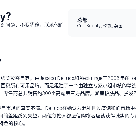
ty？
总部
程中遇到问题，不要犹豫，联系他们
Cult Beauty, 伦敦, 英国
？
线美妆零售商，由Jessica DeLuca和Alexia Inge于200
ty没有囤积所有可用品牌，而是组建了一个由独立专家小组审核的精
牌，零售商总共销售约300个高端第三方品牌，涵盖护肤品、护发
零售市场的真实不满。DeLuca在她认为混乱且过度饱和的市场
果之间的差距感到失望。两位创始人都坚信购物者应该获得诚实的
特色的核心。