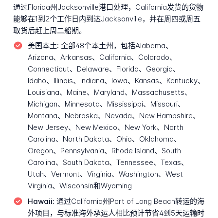
通过Florida州Jacksonville港口处理，California发货的货物
能够在1到2个工作日内到达Jacksonville，并在周四或周五
取货后赶上周二船期。
美国本土:
全部48个本土州，包括Alabama、
Arizona、Arkansas、California、Colorado、
Connecticut、Delaware、Florida、Georgia、
Idaho、Illinois、Indiana、Iowa、Kansas、Kentucky、
Louisiana、Maine、Maryland、Massachusetts、
Michigan、Minnesota、Mississippi、Missouri、
Montana、Nebraska、Nevada、New Hampshire、
New Jersey、New Mexico、New York、North
Carolina、North Dakota、Ohio、Oklahoma、
Oregon、Pennsylvania、Rhode Island、South
Carolina、South Dakota、Tennessee、Texas、
Utah、Vermont、Virginia、Washington、West
Virginia、Wisconsin和Wyoming
Hawaii:
通过California州Port of Long Beach转运的海
外项目，与标准海外承运人相比预计节省4到5天运输时