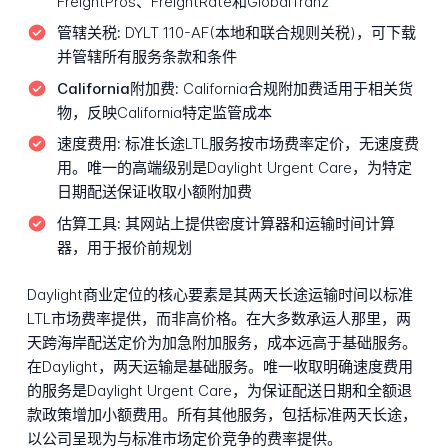
FreightPros、FreightRate和GlobalTranz
管辖关税:
DYLT 110-AF(本地和联合规则关税)，可下载
并管辖所有服务条款和条件
California附加费:
California合规附加费适用于相关货
物，反映California特定监管成本
速度费用:
标准长途LTL服务按市场费率定价，无速度费
用。唯一的高端级别是Daylight Urgent Care，为特定
日期配送保证收取小额附加费
估算工具:
其网站上提供密度计算器和运输时间计算
器，用于报价前规划
Daylight商业定位的核心要素是其两天长途运输时间以标准
LTL市场费率提供，而非高价格。在大多数承运人那里，两
天跨海岸配送定价为加急附加服务，成本远高于基础服务。
在Daylight，两天运输是基础服务。唯一收取明确速度费用
的服务是Daylight Urgent Care，为保证配送日期和全额退
款政策增加小额费用。所有其他服务，包括标准两天长途，
以公司呈现为与标准市场定价竞争的费率提供。