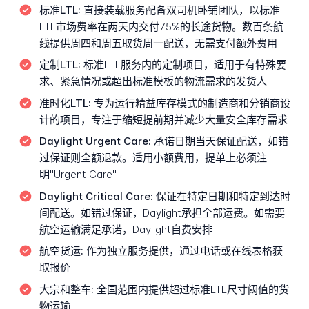
标准LTL:
直接装载服务配备双司机卧铺团队，以标准
LTL市场费率在两天内交付75%的长途货物。数百条航
线提供周四和周五取货周一配送，无需支付额外费用
定制LTL:
标准LTL服务内的定制项目，适用于有特殊要
求、紧急情况或超出标准模板的物流需求的发货人
准时化LTL:
专为运行精益库存模式的制造商和分销商设
计的项目，专注于缩短提前期并减少大量安全库存需求
Daylight Urgent Care:
承诺日期当天保证配送，如错
过保证则全额退款。适用小额费用，提单上必须注
明"Urgent Care"
Daylight Critical Care:
保证在特定日期和特定到达时
间配送。如错过保证，Daylight承担全部运费。如需要
航空运输满足承诺，Daylight自费安排
航空货运:
作为独立服务提供，通过电话或在线表格获
取报价
大宗和整车:
全国范围内提供超过标准LTL尺寸阈值的货
物运输