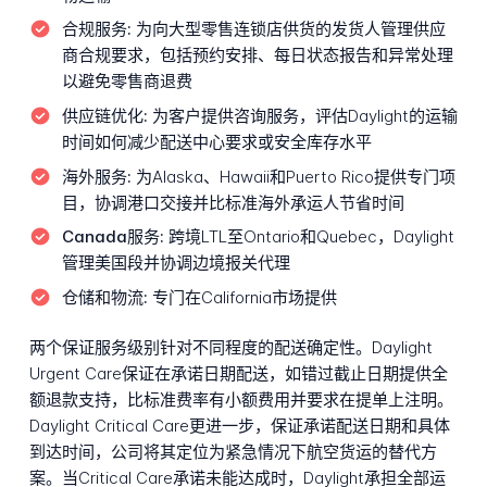
合规服务:
为向大型零售连锁店供货的发货人管理供应
商合规要求，包括预约安排、每日状态报告和异常处理
以避免零售商退费
供应链优化:
为客户提供咨询服务，评估Daylight的运输
时间如何减少配送中心要求或安全库存水平
海外服务:
为Alaska、Hawaii和Puerto Rico提供专门项
目，协调港口交接并比标准海外承运人节省时间
Canada服务:
跨境LTL至Ontario和Quebec，Daylight
管理美国段并协调边境报关代理
仓储和物流:
专门在California市场提供
两个保证服务级别针对不同程度的配送确定性。Daylight
Urgent Care保证在承诺日期配送，如错过截止日期提供全
额退款支持，比标准费率有小额费用并要求在提单上注明。
Daylight Critical Care更进一步，保证承诺配送日期和具体
到达时间，公司将其定位为紧急情况下航空货运的替代方
案。当Critical Care承诺未能达成时，Daylight承担全部运