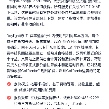
FreightRate和GlobalTranz。大宗货运和航空货运报价通过
相同的电话和表格渠道获得。所有服务在关税DYLT 110-AF
下运营，这是管辖所有货物条款和条件的本地和联合规则关
税。该文档可在其网站上下载，建立了货物分类、附加费用
和相关计费事项的规则。
Daylight的LTL费率遵循行业内使用的相同基本方法。每个
费率由货物等级、货物重量、起点-终点对和适用的附加费
用确定。由于Daylight专门从事长途LTL而非区域短途，其
费率结构围绕距离建立，反映其直接装载、双司机模式的效
率增益。其网站上提供密度计算器和运输时间计算器，帮助
发货人在请求正式报价前估算成本和配送时间表。已对适用
货物添加California合规附加费，反映California运营的特定
监管成本。
定价模式:
按要求报价，基于货物等级、货物重量、起
点-终点对和适用附加费用
报价渠道:
在线费率报价表格、致电1-800-468-9999
和第三方货运经纪平台，包括FreightCenter、