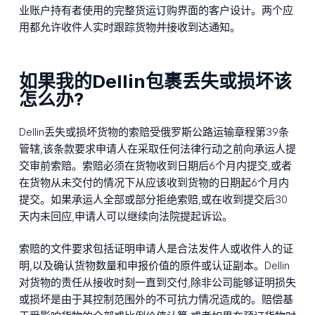
业账户持有者使用的完整货运订购界面的客户设计。两个应
用都允许收件人实时跟踪货物并接收到达通知。
如果我的Dellin包裹丢失或损坏该
怎么办?
Dellin丢失或损坏货物的索赔受俄罗斯公路运输章程第39条
管辖,该条款要求申请人在采取任何法律行动之前向承运人提
交审前索赔。索赔必须在货物收到日期后6个月内提交,或者
在货物从未交付的情况下从应该收到货物的日期起6个月内
提交。如果承运人全部或部分拒绝索赔,或在收到提交后30
天内未回应,申请人可以继续向法院提起诉讼。
索赔的文件要求包括证明申请人是合法发件人或收件人的证
明,以及确认货物数量和申报价值的原件或认证副本。Dellin
对货物的责任从接收时刻一直到交付,除非公司能够证明损失
或损坏是由于其控制范围外的不可抗力情况造成的。赔偿基