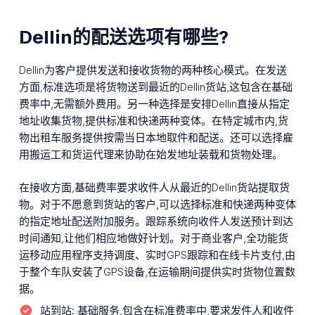
Dellin的配送选项有哪些?
Dellin为客户提供发送和接收货物的两种核心模式。在发送
方面,标准选项是将货物送到最近的Dellin货站,这包含在基础
费率中,无需额外费用。另一种选择是安排Dellin直接从指定
地址收集货物,提供标准和快递两种变体。在特定城市内,货
物出租车服务提供按需当日本地取件和配送。还可以选择雇
用搬运工和货运代理来协助在始发地址装载和货物处理。
在接收方面,基础费率要求收件人从最近的Dellin货站提取货
物。对于不愿意到货站的客户,可以选择标准和快递两种变体
的指定地址配送附加服务。跟踪系统向收件人发送预计到达
时间通知,让他们相应地做好计划。对于商业客户,全功能货
运移动应用程序支持调度、实时GPS跟踪和在线卡片支付,由
于整个车队安装了GPS设备,在运输期间提供实时货物位置数
据。
站到站:
基础服务,包含在标准费率中,要求发件人和收件