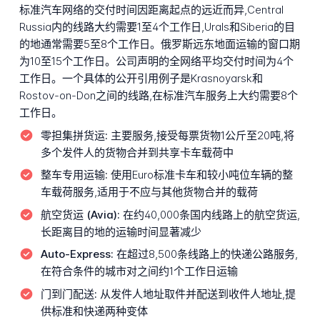
标准汽车网络的交付时间因距离起点的远近而异,Central
Russia内的线路大约需要1至4个工作日,Urals和Siberia的目
的地通常需要5至8个工作日。俄罗斯远东地面运输的窗口期
为10至15个工作日。公司声明的全网络平均交付时间为4个
工作日。一个具体的公开引用例子是Krasnoyarsk和
Rostov-on-Don之间的线路,在标准汽车服务上大约需要8个
工作日。
零担集拼货运:
主要服务,接受每票货物1公斤至20吨,将
多个发件人的货物合并到共享卡车载荷中
整车专用运输:
使用Euro标准卡车和较小吨位车辆的整
车载荷服务,适用于不应与其他货物合并的载荷
航空货运 (Avia):
在约40,000条国内线路上的航空货运,
长距离目的地的运输时间显著减少
Auto-Express:
在超过8,500条线路上的快递公路服务,
在符合条件的城市对之间约1个工作日运输
门到门配送:
从发件人地址取件并配送到收件人地址,提
供标准和快递两种变体