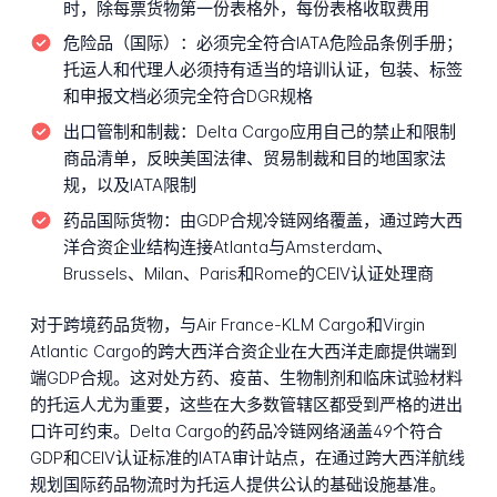
时，除每票货物第一份表格外，每份表格收取费用
危险品（国际）：
必须完全符合IATA危险品条例手册；
托运人和代理人必须持有适当的培训认证，包装、标签
和申报文档必须完全符合DGR规格
出口管制和制裁：
Delta Cargo应用自己的禁止和限制
商品清单，反映美国法律、贸易制裁和目的地国家法
规，以及IATA限制
药品国际货物：
由GDP合规冷链网络覆盖，通过跨大西
洋合资企业结构连接Atlanta与Amsterdam、
Brussels、Milan、Paris和Rome的CEIV认证处理商
对于跨境药品货物，与Air France-KLM Cargo和Virgin
Atlantic Cargo的跨大西洋合资企业在大西洋走廊提供端到
端GDP合规。这对处方药、疫苗、生物制剂和临床试验材料
的托运人尤为重要，这些在大多数管辖区都受到严格的进出
口许可约束。Delta Cargo的药品冷链网络涵盖49个符合
GDP和CEIV认证标准的IATA审计站点，在通过跨大西洋航线
规划国际药品物流时为托运人提供公认的基础设施基准。