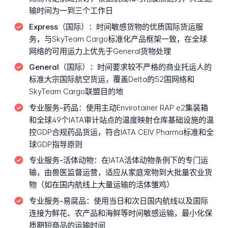
输时间为一到三个工作日
Express（国际）：
时间敏感货物的优质国际货运服
务，与SkyTeam Cargo标准化产品框架一致，在全球
网络的可用运力上优先于General货物处理
General（国际）：
时间要求较不严格的商业托运人的
标准大宗国际航空货运，覆盖Delta的52国网络和
SkyTeam Cargo联盟目的地
专业服务-药品：
使用主动Envirotainer RAP e2集装箱
和全球49个IATA审计站点的温度映射仓库基础设施的温
控GDP合规药品货运，符合IATA CEIV Pharma标准和全
球GDP指导原则
专业服务-活体动物：
在IATA活体动物条例下的专门运
输，由兽医监督运营，适应从家庭宠物到大批量农业货
物（如在国内航线上大量运输的活体雏鸡）
专业服务-易腐品：
使用当日和次日国内航线以及国际
连接为鲜花、农产品和海鲜等时间敏感运输，最小化保
质期短商品的运输时间