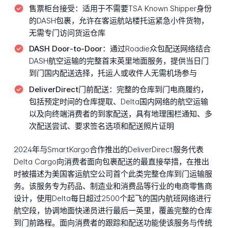
售票柜台接受：
适用于不需要TSA Known Shipper身份
的DASH包裹，允许在客运航站楼托运紧急小件货物，
无需专门访问货运仓库
DASH Door-to-Door：
通过Roadie众包配送网络结合
DASH航空运输的完整首末英里地面服务，提供当日门
到门国内配送选择，托运人或收件人无需机场参与
DeliverDirect门前配送：
完整的仓库到门电商履约，
包括预定时间的仓库提取、Delta国内网络的航空运输
以及向终端消费者的到家配送，具有地理围栏通知、多
次配送尝试、要求签名选项和配送照片证明
2024年与SmartKargo合作推出的DeliverDirect服务代表
Delta Cargo向消费者面向包裹配送的最直接举措，在推出
时被描述为美国客运航空公司首个此类完整仓库到门运输服
务。该服务专为药品、制造业和消费品等行业的电商零售商
设计，使用Delta每日超过2500个起飞的国内航班网络进行
航空段，协调地面快递员进行最后一英里，覆盖完整的仓库
到门前路程。面向消费者的跟踪和配送功能使该服务与传统