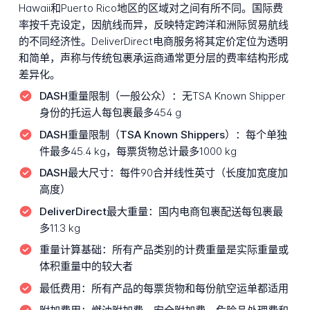
Hawaii和Puerto Rico地区的区域对之间有所不同。国际费
率按千克设定，因航线而异，反映特定跨洋和洲际贸易航线
的不同经济性。DeliverDirect电商服务将其定价定位为透明
和简单，声称与传统包裹承运商通常更分层的费率结构形成
差异化。
DASH重量限制（一般公众）：
无TSA Known Shipper
身份的托运人每包裹最多454 g
DASH重量限制（TSA Known Shippers）：
每个单独
件最多45.4 kg，每票货物总计最多1000 kg
DASH最大尺寸：
每件90合并线性英寸（长度加宽度加
高度）
DeliverDirect最大重量：
国内电商包裹配送每包裹最
多11.3 kg
重量计算基础：
所有产品类别的计费重量是实际重量或
体积重量中的较大者
最低费用：
所有产品的每票货物和每份航空运单都适用