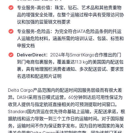
专业服务-高价值：
珠宝、钻石、艺术品和其他贵重物
品的增强安全处理，在整个运输过程中具有受限访问协
议和加强的监管链文档要求
专业服务-危险品：
为完全符合IATA危险品条例的托运
人运输危险材料，涵盖所需的培训认证、包装、标签和
申报文档
DeliverDirect：
2024年与SmartKargo合作推出的门
到门电商包裹服务，覆盖重达11.3 kg的美国国内配送包
裹，具有地理围栏消费者通知、多次配送尝试、要求签
名选项和配送照片证明
Delta Cargo产品范围内的配送时间因服务层级而有很大差
异。DASH采用当日模式运营，60分钟到达后可用性保证为
收货人提供与指定航班直接相关的可预测提取时间窗口。
Standard国内货运在优先待命基础上运输，无配送承诺，根
据航线和运力导致一到三个工作日的运输时间。对于国际服
务，运输时间不作为保证数字发布，因为目的地国家的海关
清关会带来Delta Cargo无法控制的变数，因为该部门不代