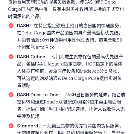
货运费用实施50%的服务失败退款，使DASH成为Delta
Cargo国内产品中唯一具有由财务补救措施支持的正式交付
时间承诺的产品。
DASH：
在特定指定航班上预订的当日国内快递服务，
在Delta Cargo国内产品范围内具有最高登机优先级，
并由着陆后60分钟货物可用性保证支持，覆盖全部50
个州和Puerto Rico
DASH Critical：
专门为救生货物保留的最高优先级产
品，包括FAA Lifeguard指定货物、HOT指定下的活体
人体器官移植、紧急医疗设备和Medevac分类货物，
可从选定的始发站通过Delta Cargo Pulse提供实时位
置跟踪
DASH Door-to-Door：
DASH当日服务的延伸，结合航
空运输和通过Roadie众包配送网络的首末英里地面服
务，提供门到门当日国内配送选择，托运人或收件人无
需涉及机场
Standard：
一般商业货物的优先待命国内货运服务，
无需特定航班预订，根据航线和可用腹舱运力，典型运