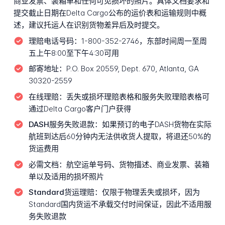
商业发票、装箱单和任何可见损坏的照片。具体文档要求和
提交截止日期在Delta Cargo公布的运价表和运输规则中概
述，建议托运人在识别货物差异后及时提交。
理赔电话号码：
1-800-352-2746，东部时间周一至周
五上午8:00至下午4:30可用
邮寄地址：
P.O. Box 20559, Dept. 670, Atlanta, GA
30320-2559
在线理赔：
丢失或损坏理赔表格和服务失败理赔表格可
通过Delta Cargo客户门户获得
DASH服务失败退款：
如果预订的电子DASH货物在实际
航班到达后60分钟内无法供收货人提取，将退还50%的
货运费用
必需文档：
航空运单号码、货物描述、商业发票、装箱
单以及适用的损坏照片
Standard货运理赔：
仅限于物理丢失或损坏，因为
Standard国内货运不承载交付时间保证，因此不适用服
务失败退款