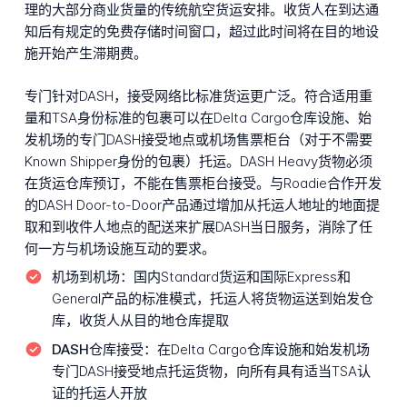
理的大部分商业货量的传统航空货运安排。收货人在到达通
知后有规定的免费存储时间窗口，超过此时间将在目的地设
施开始产生滞期费。
专门针对DASH，接受网络比标准货运更广泛。符合适用重
量和TSA身份标准的包裹可以在Delta Cargo仓库设施、始
发机场的专门DASH接受地点或机场售票柜台（对于不需要
Known Shipper身份的包裹）托运。DASH Heavy货物必须
在货运仓库预订，不能在售票柜台接受。与Roadie合作开发
的DASH Door-to-Door产品通过增加从托运人地址的地面提
取和到收件人地点的配送来扩展DASH当日服务，消除了任
何一方与机场设施互动的要求。
机场到机场：
国内Standard货运和国际Express和
General产品的标准模式，托运人将货物运送到始发仓
库，收货人从目的地仓库提取
DASH仓库接受：
在Delta Cargo仓库设施和始发机场
专门DASH接受地点托运货物，向所有具有适当TSA认
证的托运人开放