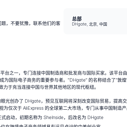
总部
到问题，不要犹豫，联系他们的客
DHgate, 北京, 中国
商务平台之一，专门连接中国制造商和批发商与国际买家。该平台由黄晓燕（D
速成为国际电子商务的重要参与者。"DHgate" 的名称结合了"
公司致力于充当连接中国与世界其他地区的现代枢纽。
前瞻性的眼光创办了 DHgate，预见互联网将深刻改变国际贸易，
被视为仅次于 AliExpress 的全球第二大市场，专门从事中国制
年正式启动，初期名称为 SheInside，后改名为 DHgate
n），一位在跨境电子商务领域具有远见卓识的中美创业家