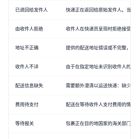
已退回给发件人
快递正在返回给原始发件人。当无
由收件人拒绝
收件人在快递员呈现时拒绝接受包
地址不正确
提供的配送地址错误或不完整，这妨
收件人不详
由于在指定地址未识别收件人的名
配送信息缺失
需要额外澄清以运送快递：缺少邮
费用待支付
配送在等待收件人支付费用的情况
等待报关
包裹正在目的地国家的海关部门处