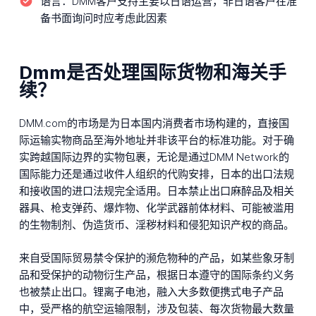
语言：
DMM客户支持主要以日语运营，非日语客户在准
备书面询问时应考虑此因素
Dmm是否处理国际货物和海关手
续？
DMM.com的市场是为日本国内消费者市场构建的，直接国
际运输实物商品至海外地址并非该平台的标准功能。对于确
实跨越国际边界的实物包裹，无论是通过DMM Network的
国际能力还是通过收件人组织的代购安排，日本的出口法规
和接收国的进口法规完全适用。日本禁止出口麻醉品及相关
器具、枪支弹药、爆炸物、化学武器前体材料、可能被滥用
的生物制剂、伪造货币、淫秽材料和侵犯知识产权的商品。
来自受国际贸易禁令保护的濒危物种的产品，如某些象牙制
品和受保护的动物衍生产品，根据日本遵守的国际条约义务
也被禁止出口。锂离子电池，融入大多数便携式电子产品
中，受严格的航空运输限制，涉及包装、每次货物最大数量