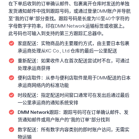
在下单后收到的订单确认邮件、包裹离开仓库时发送的单独
发货通知邮件中找到跟踪号码，或通过登录DMM账户并导航
至"我的订单"部分查找。跟踪号码是长度为10至40个字符的
字母数字字符串，印在DMM Network运输标签或收据上。
此号码也可输入到支持的第三方跟踪汇总器中。
家庭配送：
实物商品的主要履约方式，由主要日本包裹
承运商处理从KC Co., Ltd.仓库的最后一公里配送
重新配送：
如果收件人在首次配送尝试时不在，可通过
处理承运商获得
便利店取件：
从参与便利店取件是用于DMM配送的日本
承运商网络内的标准功能
时段配送：
指定配送时间窗口通常可在发出后通过最后
一公里承运商的通知系统安排
DMM Network跟踪：
跟踪号码可在订单确认邮件、发
货通知邮件或用户账户的"我的订单"部分找到
数字配送：
所有数字内容类别的即时账户访问，无需实
物运输