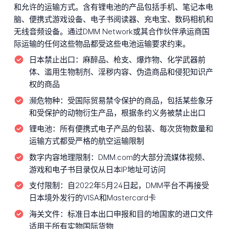
和允许的运输方式。含有锂电池的产品包括手机、笔记本电
脑、便携式游戏设备、电子书阅读器、充电宝、数码相机和
无线音频设备。通过DMM Network或其合作伙伴承运商国
际运输的任何这些物品都受这些电池运输要求约束。
日本禁止出口：
麻醉品、枪支、爆炸物、化学武器前
体、滥用生物制剂、淫秽内容、伪造商品和侵犯知识产
权的商品
濒危物种：
受国际贸易禁令保护的商品，包括某些象牙
和受保护的动物衍生产品，根据条约义务被禁止出口
锂电池：
所有便携式电子产品的包装、每次货物数量和
运输方式都受严格的航空运输限制
数字内容地理限制：
DMM.com的大部分流媒体视频、
游戏和电子书目录仅从日本IP地址可访问
支付限制：
自2022年5月24日起，DMM平台不再接受
日本境外发行的VISA和Mastercard卡
海关文件：
标准日本出口申报和目的地国家的进口文件
适用于所有实物国际货物