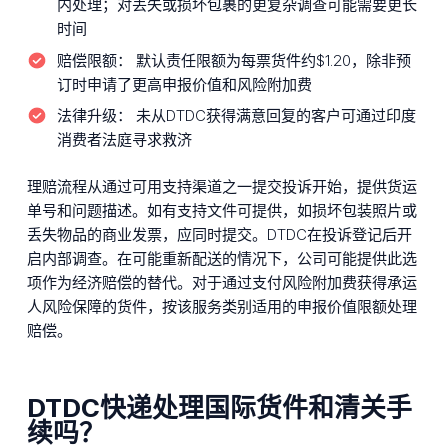
内处理；对丢失或损坏包裹的更复杂调查可能需要更长
时间
赔偿限额：
默认责任限额为每票货件约$1.20，除非预
订时申请了更高申报价值和风险附加费
法律升级：
未从DTDC获得满意回复的客户可通过印度
消费者法庭寻求救济
理赔流程从通过可用支持渠道之一提交投诉开始，提供货运
单号和问题描述。如有支持文件可提供，如损坏包装照片或
丢失物品的商业发票，应同时提交。DTDC在投诉登记后开
启内部调查。在可能重新配送的情况下，公司可能提供此选
项作为经济赔偿的替代。对于通过支付风险附加费获得承运
人风险保障的货件，按该服务类别适用的申报价值限额处理
赔偿。
DTDC快递处理国际货件和清关手
续吗？