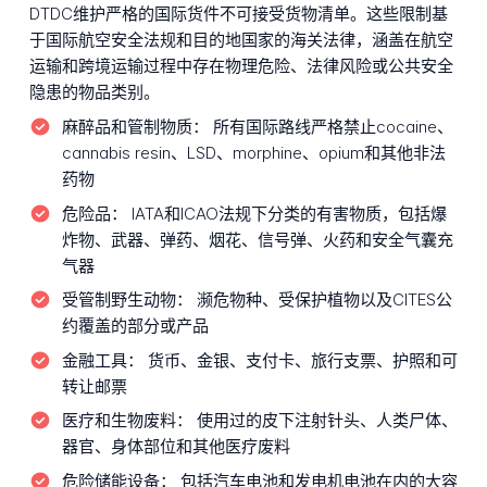
DTDC维护严格的国际货件不可接受货物清单。这些限制基
于国际航空安全法规和目的地国家的海关法律，涵盖在航空
运输和跨境运输过程中存在物理危险、法律风险或公共安全
隐患的物品类别。
麻醉品和管制物质：
所有国际路线严格禁止cocaine、
cannabis resin、LSD、morphine、opium和其他非法
药物
危险品：
IATA和ICAO法规下分类的有害物质，包括爆
炸物、武器、弹药、烟花、信号弹、火药和安全气囊充
气器
受管制野生动物：
濒危物种、受保护植物以及CITES公
约覆盖的部分或产品
金融工具：
货币、金银、支付卡、旅行支票、护照和可
转让邮票
医疗和生物废料：
使用过的皮下注射针头、人类尸体、
器官、身体部位和其他医疗废料
危险储能设备：
包括汽车电池和发电机电池在内的大容