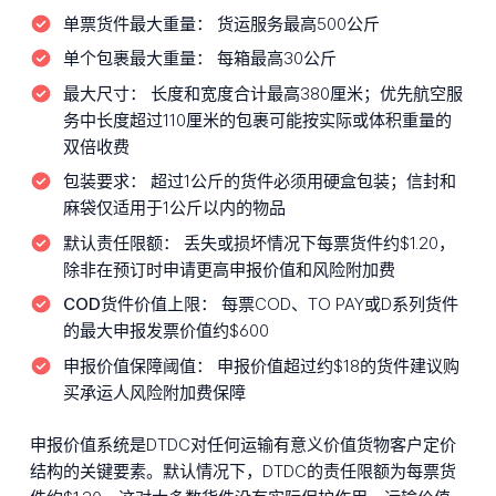
单票货件最大重量：
货运服务最高500公斤
单个包裹最大重量：
每箱最高30公斤
最大尺寸：
长度和宽度合计最高380厘米；优先航空服
务中长度超过110厘米的包裹可能按实际或体积重量的
双倍收费
包装要求：
超过1公斤的货件必须用硬盒包装；信封和
麻袋仅适用于1公斤以内的物品
默认责任限额：
丢失或损坏情况下每票货件约$1.20，
除非在预订时申请更高申报价值和风险附加费
COD货件价值上限：
每票COD、TO PAY或D系列货件
的最大申报发票价值约$600
申报价值保障阈值：
申报价值超过约$18的货件建议购
买承运人风险附加费保障
申报价值系统是DTDC对任何运输有意义价值货物客户定价
结构的关键要素。默认情况下，DTDC的责任限额为每票货