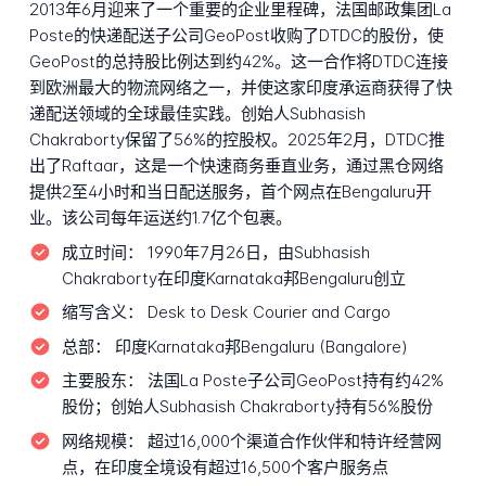
2013年6月迎来了一个重要的企业里程碑，法国邮政集团La
Poste的快递配送子公司GeoPost收购了DTDC的股份，使
GeoPost的总持股比例达到约42%。这一合作将DTDC连接
到欧洲最大的物流网络之一，并使这家印度承运商获得了快
递配送领域的全球最佳实践。创始人Subhasish
Chakraborty保留了56%的控股权。2025年2月，DTDC推
出了Raftaar，这是一个快速商务垂直业务，通过黑仓网络
提供2至4小时和当日配送服务，首个网点在Bengaluru开
业。该公司每年运送约1.7亿个包裹。
成立时间：
1990年7月26日，由Subhasish
Chakraborty在印度Karnataka邦Bengaluru创立
缩写含义：
Desk to Desk Courier and Cargo
总部：
印度Karnataka邦Bengaluru (Bangalore)
主要股东：
法国La Poste子公司GeoPost持有约42%
股份；创始人Subhasish Chakraborty持有56%股份
网络规模：
超过16,000个渠道合作伙伴和特许经营网
点，在印度全境设有超过16,500个客户服务点