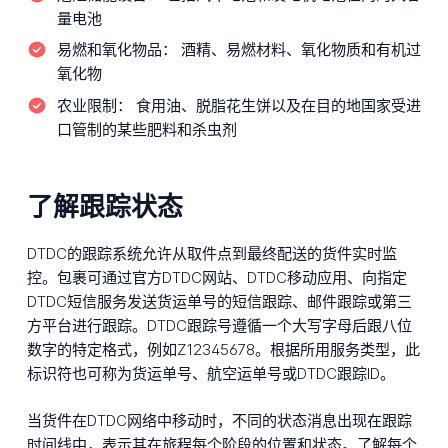
量电池
易燃和氧化物品：
酒精、易燃材料、氧化物质和有机过
氧化物
农业限制：
食用油、脱脂花生饼以及在目的地国家受进
口管制的某些肥料和杀虫剂
了解跟踪状态
DTDC的跟踪系统允许从取件点到最终配送的货件实时监
控。包裹可通过官方DTDC网站、DTDC移动应用、向指定
DTDC短信服务发送货运单号的短信跟踪、邮件跟踪或第三
方平台进行跟踪。DTDC跟踪号遵循一个大写字母后跟八位
数字的特定格式，例如Z12345678。根据所用服务类型，此
标识符也可称为货运单号、航空运单号或DTDC跟踪ID。
当货件在DTDC网络中移动时，不同的状态消息出现在跟踪
时间线中，表示其在旅程每个阶段的位置和状态。了解每个