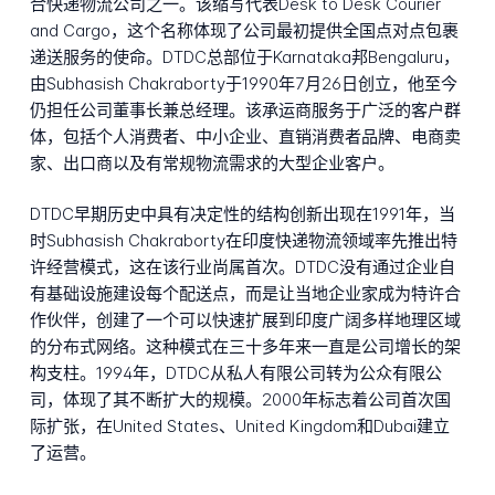
合快递物流公司之一。该缩写代表Desk to Desk Courier
and Cargo，这个名称体现了公司最初提供全国点对点包裹
递送服务的使命。DTDC总部位于Karnataka邦Bengaluru，
由Subhasish Chakraborty于1990年7月26日创立，他至今
仍担任公司董事长兼总经理。该承运商服务于广泛的客户群
体，包括个人消费者、中小企业、直销消费者品牌、电商卖
家、出口商以及有常规物流需求的大型企业客户。
DTDC早期历史中具有决定性的结构创新出现在1991年，当
时Subhasish Chakraborty在印度快递物流领域率先推出特
许经营模式，这在该行业尚属首次。DTDC没有通过企业自
有基础设施建设每个配送点，而是让当地企业家成为特许合
作伙伴，创建了一个可以快速扩展到印度广阔多样地理区域
的分布式网络。这种模式在三十多年来一直是公司增长的架
构支柱。1994年，DTDC从私人有限公司转为公众有限公
司，体现了其不断扩大的规模。2000年标志着公司首次国
际扩张，在United States、United Kingdom和Dubai建立
了运营。