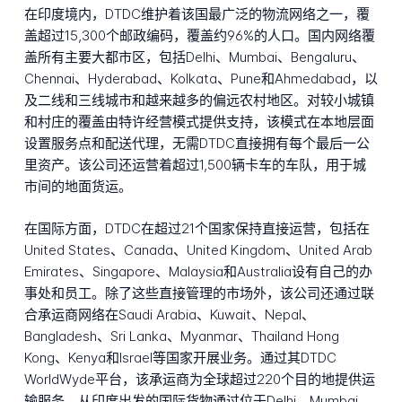
在印度境内，DTDC维护着该国最广泛的物流网络之一，覆
盖超过15,300个邮政编码，覆盖约96%的人口。国内网络覆
盖所有主要大都市区，包括Delhi、Mumbai、Bengaluru、
Chennai、Hyderabad、Kolkata、Pune和Ahmedabad，以
及二线和三线城市和越来越多的偏远农村地区。对较小城镇
和村庄的覆盖由特许经营模式提供支持，该模式在本地层面
设置服务点和配送代理，无需DTDC直接拥有每个最后一公
里资产。该公司还运营着超过1,500辆卡车的车队，用于城
市间的地面货运。
在国际方面，DTDC在超过21个国家保持直接运营，包括在
United States、Canada、United Kingdom、United Arab
Emirates、Singapore、Malaysia和Australia设有自己的办
事处和员工。除了这些直接管理的市场外，该公司还通过联
合承运商网络在Saudi Arabia、Kuwait、Nepal、
Bangladesh、Sri Lanka、Myanmar、Thailand Hong
Kong、Kenya和Israel等国家开展业务。通过其DTDC
WorldWyde平台，该承运商为全球超过220个目的地提供运
输服务。从印度出发的国际货物通过位于Delhi、Mumbai、