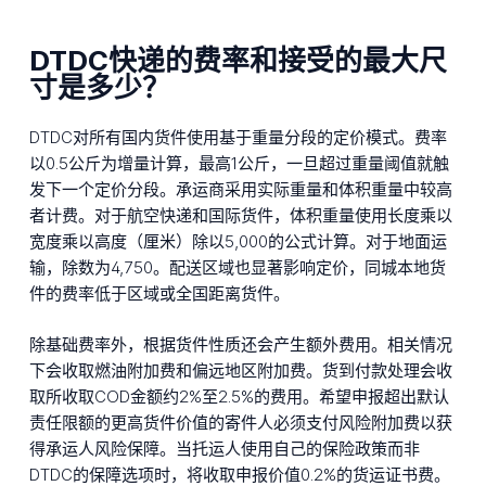
DTDC快递的费率和接受的最大尺
寸是多少？
DTDC对所有国内货件使用基于重量分段的定价模式。费率
以0.5公斤为增量计算，最高1公斤，一旦超过重量阈值就触
发下一个定价分段。承运商采用实际重量和体积重量中较高
者计费。对于航空快递和国际货件，体积重量使用长度乘以
宽度乘以高度（厘米）除以5,000的公式计算。对于地面运
输，除数为4,750。配送区域也显著影响定价，同城本地货
件的费率低于区域或全国距离货件。
除基础费率外，根据货件性质还会产生额外费用。相关情况
下会收取燃油附加费和偏远地区附加费。货到付款处理会收
取所收取COD金额约2%至2.5%的费用。希望申报超出默认
责任限额的更高货件价值的寄件人必须支付风险附加费以获
得承运人风险保障。当托运人使用自己的保险政策而非
DTDC的保障选项时，将收取申报价值0.2%的货运证书费。