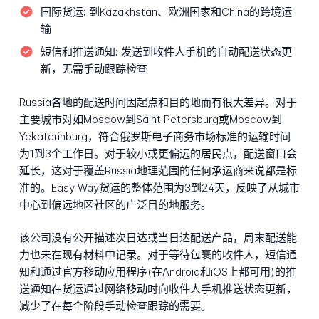
国际货运:
到Kazakhstan、欧洲国家和China的跨境运
输
短信和推送通知:
发送到收件人手机的自动配送状态更
新，无需手动跟踪检查
Russia各地的配送时间因起点和目的地而有很大差异。对于
主要城市对如Moscow到Saint Petersburg或Moscow到
Yekaterinburg，符合俄罗斯电子商务市场标准的运输时间
为1到3个工作日。对于较小或更偏远的居民点，配送窗口会
延长，这对于覆盖Russia地理范围的任何承运商来说都是标
准的。Easy Way货运的整体范围为3到24天，反映了从城市
中心到偏远地区社区的广泛目的地服务。
该公司没有公开描述次日达或当日达配送产品，周末配送能
力也未在现有材料中记录。对于等待包裹的收件人，短信通
知和通过官方移动应用程序(在Android和iOS上都可用)的推
送通知在货运通过网络移动时向收件人手机推送状态更新，
减少了在每个阶段手动检查跟踪的需要。