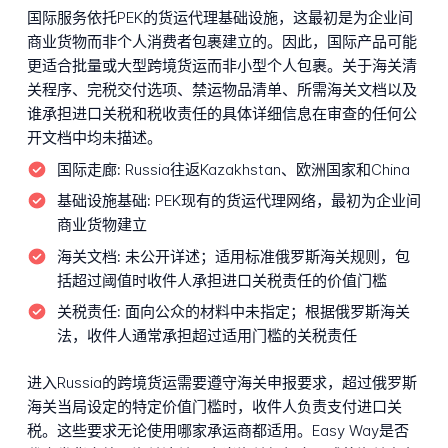
国际服务依托PEK的货运代理基础设施，这最初是为企业间
商业货物而非个人消费者包裹建立的。因此，国际产品可能
更适合批量或大型跨境货运而非小型个人包裹。关于海关清
关程序、完税交付选项、禁运物品清单、所需海关文档以及
谁承担进口关税和税收责任的具体详细信息在审查的任何公
开文档中均未描述。
国际走廊:
Russia往返Kazakhstan、欧洲国家和China
基础设施基础:
PEK现有的货运代理网络，最初为企业间
商业货物建立
海关文档:
未公开详述；适用标准俄罗斯海关规则，包
括超过阈值时收件人承担进口关税责任的价值门槛
关税责任:
面向公众的材料中未指定；根据俄罗斯海关
法，收件人通常承担超过适用门槛的关税责任
进入Russia的跨境货运需要遵守海关申报要求，超过俄罗斯
海关当局设定的特定价值门槛时，收件人负责支付进口关
税。这些要求无论使用哪家承运商都适用。Easy Way是否