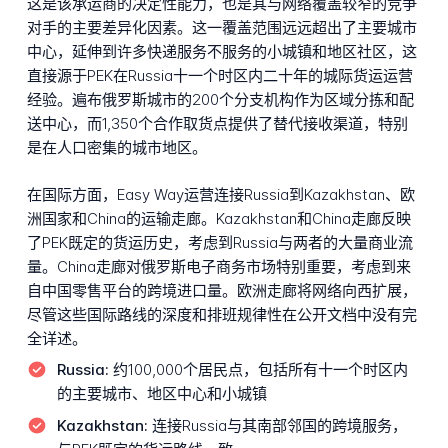
这是该承运商的决定性能力，也是其与网络覆盖较窄的竞争
对手的主要差异化因素。这一覆盖范围远远超出了主要城市
中心，延伸到许多快递服务不服务的小城镇和地区社区，这
直接源于PEK在Russia十一个时区内二十年的城际货运运营
经验。遍布俄罗斯城市的200个分支机构作为区域分拣和配
送中心，而1,350个合作取货点提供了替代接收渠道，特别
是在人口密集的城市地区。
在国际方面，Easy Way运营连接Russia到Kazakhstan、欧
洲国家和China的运输走廊。Kazakhstan和China走廊反映
了PEK既定的货运历史，考虑到Russia与两者的大量商业流
量。China走廊对俄罗斯电子商务市场特别重要，考虑到来
自中国零售平台的跨境进口量。欧洲走廊将网络向西扩展，
尽管这些国际路线的深度和排班规律性在公开文档中没有完
全详述。
Russia:
约100,000个居民点，包括所有十一个时区内
的主要城市、地区中心和小城镇
Kazakhstan:
连接Russia与其南部邻国的跨境服务，