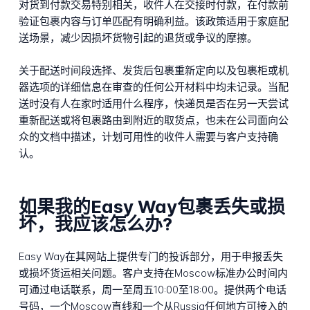
对货到付款交易特别相关，收件人在交接时付款，在付款前
验证包裹内容与订单匹配有明确利益。该政策适用于家庭配
送场景，减少因损坏货物引起的退货或争议的摩擦。
关于配送时间段选择、发货后包裹重新定向以及包裹柜或机
器选项的详细信息在审查的任何公开材料中均未记录。当配
送时没有人在家时适用什么程序，快递员是否在另一天尝试
重新配送或将包裹路由到附近的取货点，也未在公司面向公
众的文档中描述，计划可用性的收件人需要与客户支持确
认。
如果我的Easy Way包裹丢失或损
坏，我应该怎么办?
Easy Way在其网站上提供专门的投诉部分，用于申报丢失
或损坏货运相关问题。客户支持在Moscow标准办公时间内
可通过电话联系，周一至周五10:00至18:00。提供两个电话
号码，一个Moscow直线和一个从Russia任何地方可接入的