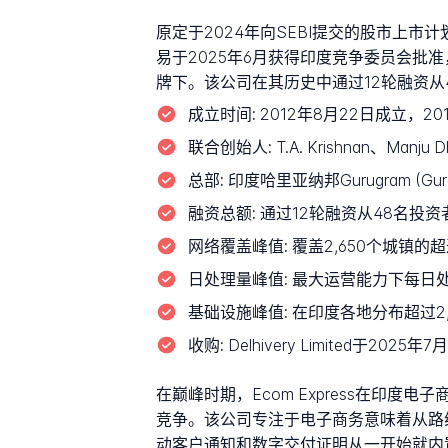
原定于2024年向SEBI提交的股市上市计划因
易于2025年6月获得印度竞争委员会批准，并
牌下。该公司在其历史中通过12轮融资从48
成立时间:
2012年8月22日成立，20
联合创始人:
T.A. Krishnan、Manj
总部:
印度哈里亚纳邦Gurugram (Gurg
融资总额:
通过12轮融资从48名投资者筹集约3
网络覆盖峰值:
覆盖2,650个城镇的
日处理量峰值:
最大运营能力下每日处
基础设施峰值:
在印度各地分布超过2
收购:
Delhivery Limited于202
在巅峰时期，Ecom Express在印度电子
竞争。该公司专注于电子商务意味着从路
动客户通知和数字交付证明从一开始就内置