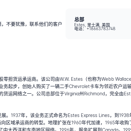
总部
问题，不要犹豫，联系他们的客户
Estes, 里士满, 美国
电话：+18663783748
控股零担货运承运商。该公司由W.W. Estes（也称为Webb Wallace）于
务起步，创始人购买了一辆二手Chevrolet卡车为邻近农户
网络之一。公司总部位于Virginia州Richmond，完全由
37年，该业务正式命名为Estes Express Lines，到1938年第
域承运商的转型。地理扩张在1960年代加速，1965年收购了Coastal
es，稳步建立了中大西洋和东南地区网络。1996年，服务扩展到Canada。1999