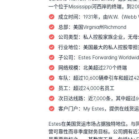
一个位于Mississippi河西岸的终端
成立时间：
1931年，由W.W.（Webb W
总部：
美国Virginia州Richmond
公司类型：
私人控股家族企业，无母
行业地位：
美国最大的私人控股零担
子公司：
Estes Forwarding W
网络规模：
北美超过270个终端
车队：
超过10,600辆牵引车和超过42
员工：
超过24,000名员工
次日达线路：
近7,000条，其中超
客户门户：
My Estes，提供在
Estes在美国货运市场占据独特地位
营可靠性而非季度财务目标。公司拥有近