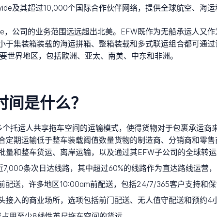
g Worldwide及其超过10,000个国际合作伙伴网络，提供全球航
 Worldwide，公司的业务范围远远超出北美。EFW既作为无船承
小于集装箱装载的海运拼箱、整箱装载和多式联运组合都可通过
有主要世界地区，包括欧洲、亚太、南美、中东和非洲。
送时间是什么？
一种多个托运人共享拖车空间的运输模式，使得货物对于包裹承运商
合定期运输低于整车装载阈值数量货物的制造商、分销商和零售
批量和整车货运、离岸运输，以及通过其EFW子公司的全球转运
7,000条次日达线路，其中超过60%的线路作为直达路线运营
m前配送，许多地区10:00am前配送，包括24/7/365客户支持和
头接入的商业场所，选项包括前门配送、无人值守配送和预约4
或占用至少8线性英尺拖车空间的货运