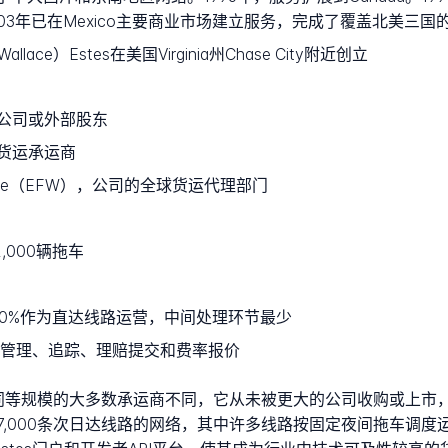
，到2003年已在Mexico主要商业市场建立服务，完成了覆盖北美三
allace）Estes在美国Virginia州Chase City附近创立
公司或外部股东
货运承运商
orldwide（EFW），公司的全球货运代理部门
,000辆拖车
过60%作为直达线路运营，中间处理环节最少
线货运管理、追踪、理赔提交和费率报价
。与同等规模的大多数承运商不同，它从未被更大的公司收购或上市
7,000条次日达线路的网络，其中许多线路按固定夜间拖车调度