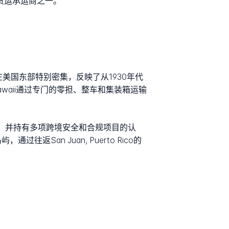
的货运承运商之一。
在美国东部特别密集，反映了从1930年代
awaii通过专门的零担、整车和集装箱运输
岸终端，并持有多项跨境安全和合规项目的认
往返San Juan, Puerto Rico的