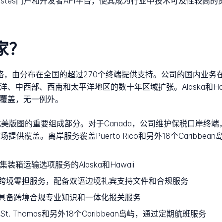
stes门户和开发者API平台，使其成为行业中技术可及性较高
家？
网络，由分布在全国的超过270个终端提供支持。公司的国内业务
大西洋、中西部、西南和太平洋地区的数十年区域扩张。Alaska和H
内覆盖，无一例外。
stes北美版图的重要组成部分。对于Canada，公司维护保税口
盖。离岸服务覆盖Puerto Rico和另外18个Caribbean岛屿，通过
箱运输选项服务的Alaska和Hawaii
跨境零担服务，配备双语边境礼宾支持文件和合规服务
具备跨境合规专业知识和一体化报关服务
roix、St. Thomas和另外18个Caribbean岛屿，通过定期航班服务