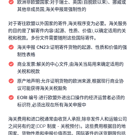
欧洲非欧盟国家:
对于瑞士、英国(自脱欧以来)、挪威或
其他非成员国,海关申报是强制性的
对于寄往欧盟以外国家的寄件,海关程序变为必要。海关服务
的目的是了解寄件内容(起源、性质、价值),以确定适用的关
税和税款。多份文件需要随附这些国际寄件。
海关申报 CN23:
证明寄件货物的起源、性质和价值的强
制性表格
商业发票:
解关的中心文件,由海关当局用来确定适用的
关税和税款
原产地声明:
允许证明货物的欧洲来源,根据现行商业协
议可能获得海关关税豁免
EORI 编号:
进行欧盟外进出口操作的经济运营者必须的
标识符,必须出现在所有海关申报中
海关费用和进口税通常由收货人承担,除非发件人和运输公司
之间另有约定(DDP 制度 - 关税预付)。这些费用根据目的地
国家、货物性质和申报价值而异。国际寄件的送货期限包括