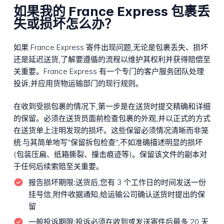
如果我的 France Express 包裹丢
失或损坏怎么办？
如果 France Express 寄件出现问题,无论是包裹丢失、损坏
还是延迟送货,了解要遵循的流程以维护其权利并获得赔偿至
关重要。France Express 有一个专门的客户服务团队处理
投诉,并应用货物运输部门的现行规则。
在收到受损包裹的情况下,第一步是在送货时提交精确和详细
的保留。必须在送货员面前检查包裹的外观,并以正式的方式
在送货单上注明发现的损坏。这些保留必须情况清晰而非笼
统:与其简单地写"保留拆包检查",不如准确描述明显的损坏
(包装压扁、纸箱撕裂、撞击痕迹等)。保留该文件的副本对
于任何后续索赔至关重要。
报告损坏期限:
送货后,您有 3 个工作日的时间发送一份
挂号信,附件收据通知,给运输公司确认送货时提出的保
留
一般投诉期限:
投诉必须在收到或发送寄件后最多 20 天