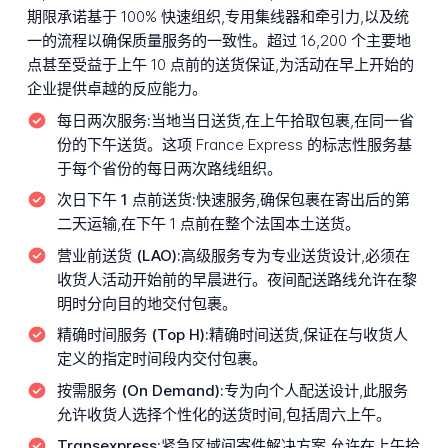
期限承诺基于 100% 快速组织,专用集线器和牵引力,以及统
一的流程以确保质量服务的一致性。超过 16,200 个主要地
点甚至受益于上午 10 点前的送货保证,为活动在早上开始的
企业提供卓越的反应能力。
每日两次服务:
当地当日送货,在上午拾取包裹,在同一省
份的下午送货。这项 France Express 的标志性服务基
于每个省份的每日两次路线组织。
次日下午 1 点前送货:
快速服务,确保包裹在寄出后的第
二天运输,在下午 1 点前在整个法国本土送货。
营业前送货 (LAO):
高级服务专为专业送货设计,必须在
收货人活动开始前的早晨进行。夜间配送路线允许在黎
明时分向目的地交付包裹。
精确时间服务 (Top H):
精确时间送货,保证在与收货人
定义的指定时间段内交付包裹。
按需服务 (On Demand):
专为向个人配送设计,此服务
允许收货人选择个性化的送货时间,包括周六上午。
Transexpress:
紧急区域间寄件解决方案,允许在上午拾