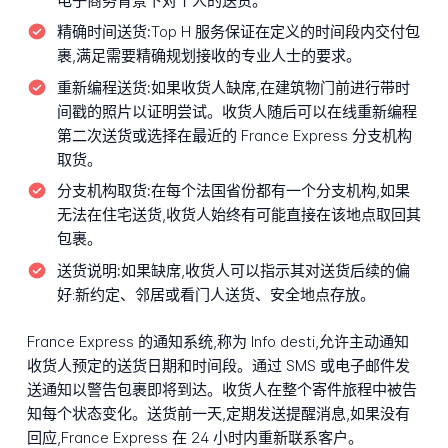
电子商务背景下对个人的送货。
精确时间送货:
Top H 服务保证在定义的时间段内交付包
裹,满足需要精确规划接收的专业人士的要求。
重新编程送货:
如果收货人缺席,在建筑物门前进行带时
间戳的照片以证明尝试。收货人随后可以在线重新编程
第二次送货或选择在最近的 France Express 分支机构
取货。
分支机构取货:
在每个法国省份都有一个分支机构,如果
无法在住宅送货,收货人始终有可能直接在该地点取回其
包裹。
送货说明:
如果缺席,收货人可以指示其对送货后续的偏
好:新约定、邻居或看门人送货、安全地点存放。
France Express 的通知系统,称为 Info desti,允许主动通知
收货人预定的送货日期和时间段。通过 SMS 或电子邮件发
送通知以警告包裹即将到达。收货人在整个寄件旅程中被告
知每个状态变化。送货前一天,定期发送提醒消息,如果没有
回应,France Express 在 24 小时内重新联系客户。