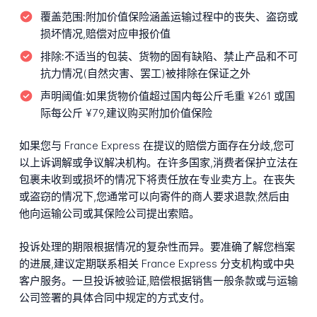
覆盖范围:
附加价值保险涵盖运输过程中的丧失、盗窃或
损坏情况,赔偿对应申报价值
排除:
不适当的包装、货物的固有缺陷、禁止产品和不可
抗力情况(自然灾害、罢工)被排除在保证之外
声明阈值:
如果货物价值超过国内每公斤毛重 ¥261 或国
际每公斤 ¥79,建议购买附加价值保险
如果您与 France Express 在提议的赔偿方面存在分歧,您可
以上诉调解或争议解决机构。在许多国家,消费者保护立法在
包裹未收到或损坏的情况下将责任放在专业卖方上。在丧失
或盗窃的情况下,您通常可以向寄件的商人要求退款;然后由
他向运输公司或其保险公司提出索赔。
投诉处理的期限根据情况的复杂性而异。要准确了解您档案
的进展,建议定期联系相关 France Express 分支机构或中央
客户服务。一旦投诉被验证,赔偿根据销售一般条款或与运输
公司签署的具体合同中规定的方式支付。