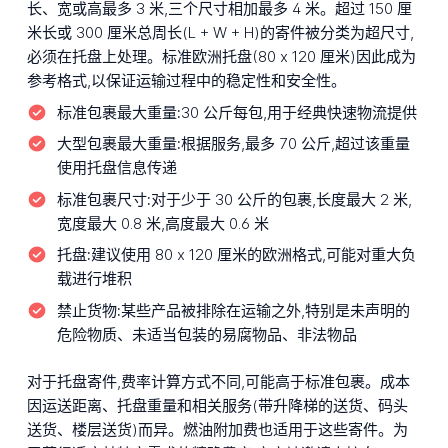
长、宽或高最多 3 米,三个尺寸相加最多 4 米。超过 150 厘
米长或 300 厘米总周长(L + W + H)的寄件被分类为超尺寸,
必须在托盘上处理。标准欧洲托盘(80 x 120 厘米)因此成为
参考格式,以保证运输过程中的稳定性和安全性。
标准包裹最大重量:
30 公斤每包,用于经典快速物流提供
大型包裹最大重量:
根据服务,最多 70 公斤,超过该重量
使用托盘信息传递
标准包裹尺寸:
对于少于 30 公斤的包裹,长度最大 2 米,
宽度最大 0.8 米,高度最大 0.6 米
托盘:
建议使用 80 x 120 厘米的欧洲格式,可能对重大负
载进行堆积
禁止货物:
某些产品被排除在运输之外,特别是未声明的
危险物质、未适当包装的易腐物品、非法物品
对于托盘寄件,费率计算方式不同,可能高于标准包裹。成本
因运送距离、托盘重量和相关服务(带升降梯的送货、码头
送货、楼层送货)而异。燃油附加费也适用于这些寄件。为