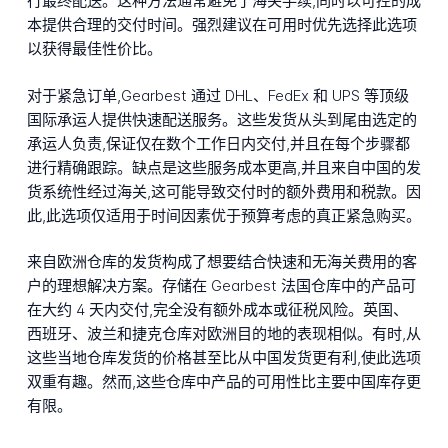
行最终配送。这种方法通常避免了海关手续,同时以可控的成
本提供合理的交付时间。强烈建议在可用时优先选择此选项
以获得最佳性价比。
对于紧急订单,Gearbest 通过 DHL、FedEx 和 UPS 等顶级
国际承运人提供快速配送服务。这些发货从头到尾由选定的
承运人负责,保证仅在数个工作日内交付,并且在每个步骤都
进行精确跟踪。缺点是这些服务成本更高,并且来自中国的发
货系统性经过海关,这可能导致交付时的额外费用和税款。因
此,此选项仅适用于时间因素优于预算考虑的真正紧急购买。
来自欧洲仓库的发货构成了想要结合快速和无海关费用的客
户的理想解决方案。存储在 Gearbest 法国仓库中的产品可
在大约 4 天内交付,完全没有额外成本或征税风险。英国、
西班牙、波兰和捷克仓库对欧洲目的地的表现相似。有时,从
这些当地仓库发货的价格甚至比从中国发货更有利,使此选项
双重有趣。然而,这些仓库中产品的可用性比主要中国库存更
有限。