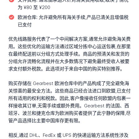
为 ¥80 至 ¥200
欧洲仓库:
允许避免所有海关手续,产品已清关且增值税
已支付
优先线路服务代表了一个中间解决方案,通常允许避免海关费
用。这些优化的运输方法通过区域分拣中心运送包裹,在那里
在最终配送前以分组方式处理手续。商品的预清关和发货的
分组允许流畅化流程并在大多数情况下避免最终受收人被要
求支付额外税款。此选项对于来自中国的购买特别推荐。
购买存储在 Gearbest 欧洲仓库中的产品构成了完全避免海
关惊喜的最安全方法。这些商品已经合法进口到欧盟,已支付
所有适用的权利和税款。因此,客户像接收任何欧盟内包裹一
样接收其订单,无需手续或额外费用。Gearbest 的法国、西
班牙、波兰和捷克仓库为欧洲购买者提供了此宁静的保障,尽
管产品选择比主要中国库存更有限。
相反,通过 DHL、FedEx 或 UPS 的快递运输方法系统性涉及