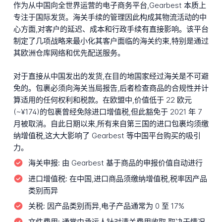
作为从中国向全世界运营的电子商务平台,Gearbest 本质上
专注于国际发货。海关手续的管理因此构成其物流活动的中
心方面,对客户的延迟、成本和行政手续有直接影响。该平台
制定了几项战略来最小化其客户面临的海关约束,特别是通过
其欧洲仓库网络和优先配送服务。
对于直接从中国发出的发货,在目的地国家经过海关是不可避
免的。包裹必须向海关当局报告,后者检查商品的合规性并计
算适用的任何权利和税款。在欧盟中,价值低于 22 欧元
(~¥174)的包裹曾经免除进口增值税,但此豁免于 2021 年 7
月被取消。自此日期以来,所有来自第三国的进口包裹均须缴
纳增值税,这大大影响了 Gearbest 等中国平台购买的吸引
力。
海关申报:
由 Gearbest 基于商品的申报价值自动进行
进口增值税:
在中国,进口商品须缴纳增值税,税率因产品
类别而异
关税:
因产品类别而异,电子产品通常为 0 至 17%
文件费用:
通常由承运人针对清关费用收取,取决于情况