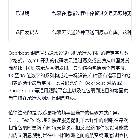
已过期
包裹在运输过程中停留过久且无跟踪更新
退回发货人
包裹无法送达并已送回原点仓库。这种情
Gearbest 跟踪号码通常遵循根据承运人不同的特定字母数
字格式。以 YT 开头的代码表示通过燕文或云途从中国发货,
而前缀 HK 则表示从香港发出。典型结构包括两个首字母、
13 至 16 位数字的系列构成唯一标识符,有时还有指示目的地
国家的两个最后字母。此号码允许在 Gearbest 网站 或
Parcelsapp 等通用跟踪平台上以及在包裹到达目的地国家
后直接在承运人网站上跟踪包裹。
值得注意的是,跟踪更新的频率因选择的运输方式而异。
DHL、FedEx 或 UPS 快递服务提供非常详细的跟踪,在每次
扫描包裹时更新,有时每天多次。相反,经济邮件发货可能数
周内无消息,特别是在中国和欧洲之间的航空或海运过程中。