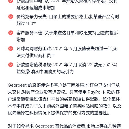
新冠疫情中断:
从 2020 年开始大规模库存不足、交付
延迟和运输成本增加
价格竞争力丧失:
目录上的重要价格上涨,某些产品有时
超过 100%
客户服务不佳:
关于未送达订单和缺乏支持回复的投诉
增加
环球易购财务困难:
2021 年 6 月股值丧失超过一半,无
法支付供应商和员工
新欧盟增值税法规:
2021 年 7 月取消 22 欧元(~¥174)
豁免,影响从中国购买的吸引力
Gearbest 的衰落使许多客户处于困难境地,订单已支付但从
未交付,对破产企业没有追索权。只有使用 PayPal 付款的客
户通常能够通过该支付平台的买家保障获得退款。这个集体
不幸事件成为了关于购买外国电子商务网站风险的教训,以及
优先选择在纠纷情况下提供保护的支付方式的重要性。
对于如今寻求 Gearbest 替代品的消费者,市场上存在几种选