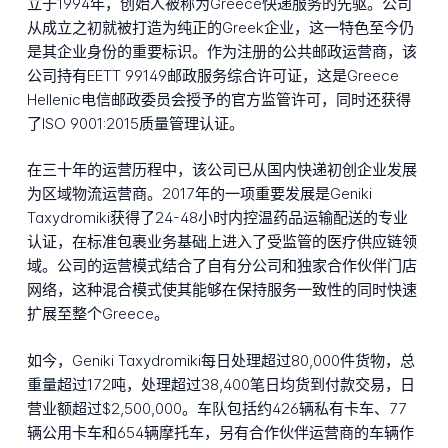
立于1994年，创始人被称为Greece快递服务的先驱。公司
从成立之初就被打造为纯正的Greek企业，这一特色至今仍
是其企业身份的重要标识。作为注册的公共邮政运营商，该
公司持有EETT 99149邮政服务综合许可证，这是Greece
Hellenic电信邮政委员会授予的官方监管许可，同时还获得
了ISO 9001:2015质量管理认证。
在三十年的运营历程中，该公司已从国内快递初创企业发展
为区域物流运营商。2017年的一项重要发展是Geniki
Taxydromiki获得了24-48小时内控温药品运输配送的专业
认证，在标准包裹业务基础上进入了受监管的医疗供应链领
域。公司的运营模式结合了自有分公司和独家合作伙伴门店
网络，这种混合模式使其能够在保持服务一致性的同时快速
扩展至整个Greece。
如今，Geniki Taxydromiki每日处理超过80,000件货物，总
重量超过172吨，处理超过38,400笔日均货到付款交易，日
营业额超过$2,500,000。车队包括约426辆私有卡车、77
辆公用卡车和654辆摩托车，另有合作伙伴运营商的车辆作