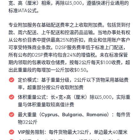
宽、高（厘米）相乘，再除以5,000，遵循快递行业通用的
标准IATA公式。
专业附加服务在基础配送费率之上收取附加费。包括货到付
款、周六配送、上午配送和控温药品运输。当地办事处有权
从公布价目表中提供最高25%的折扣，商业和信用账户客户
可享受特殊商业条款。D2SP服务费率低于标准上门配送，
所有公布的D2SP费率均包含24%的增值税。未在标准保管
期内领取的包裹收取仓储费，按每2公斤每天$1.00收费，超
出此重量段的每增加一公斤加收$0.50。
定价模式：
基于重量分级，2公斤以下货物采用基础费
率，超重部分按公斤收取附加费
体积重量公式：
长×宽×高（厘米）除以5,000，实际重
量与体积重量取较高值计费
最大重量（Cyprus、Bulgaria、Romania）：
每件货
物32公斤
VIP服务限制：
每件货物最大3公斤，单边最大40厘米