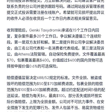
的在线投诉表格提交。为立即解决问题，公司建议客户首先
联系负责的分公司并提供跟踪号码。通过网站投诉管理系统
提交正式投诉需要注册在线账户。希望就可见损坏提出异议
的收件人必须在收货后一个工作日内表达相关保留意见。
收到理赔后，Geniki Taxydromiki承诺在15个工作日内回
复，复杂案件最多20个工作日。争议解决遵循三个连续阶
段。第一是双方友好和解。第二是提升到公司争议解决委员
会，由三名公司代表和一名消费者代表组成。第三是法院诉
讼，由Athens法院管辖。自动保险免费提供，文件覆盖最高
$70，包裹覆盖最高$400。价值超过$400的国内货物可选
择按申报价值0.6%的可选保险。
赔偿遵循监管决定688/52规定的标准。文件全损、被盗或
毁坏的赔偿范围为$50至$70加邮费退款。包裹全损的赔偿
范围为$100至$400加邮费退款。超过约定配送时间5倍的配
送延误，赔偿为每天$6，最高$100。部分丢失或损坏按实
际价值赔偿，上限为全损金额。公司对不可抗力事件、在安
全措施下发生的犯罪行为、发件人包装不当、易腐货物或任