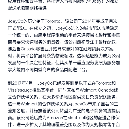
应用程序和云平台，将托运人与被内部称为"Joeys"的独立
配送承包商网络相连。
JoeyCo的历史始于Toronto，该公司于2014年完成了首次
正式配送。在成立之初，JoeyCo进入的城市配送市场缺乏
一个统一的、由应用程序驱动的平台来连接当地餐厅和零售
商与要求快速服务的消费者。该公司最初专注于餐厅配送，
随后当Ontario零售业开始寻求更好的在线履约解决方案
时，将其平台扩展到杂货物流领域。这种适应能力成为公司
发展的一个决定性特征，使其从单一垂直服务发展为服务加
拿大境内不同类型商户的多品类配送平台。
到2017年4月，JoeyCo已经发展到足以正式在Toronto和
Mississauga推出其平台，同时宣布与Walmart Canada建
立合作伙伴关系，在大多伦多地区提供次日杂货配送服务。
这一与Walmart的合作伙伴关系为JoeyCo带来了显著的主
流知名度，并标志着该公司转型为广泛的电子商务物流提供
商。该公司随后成为Amazon在Montreal地区的配送合作伙
伴，进一步扩大了其地理覆盖范围以及作为大规模零售平台