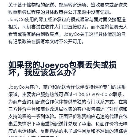
关于基于储物柜的配送、邮局转寄选项、签收要求或配送失
败重新尝试程序的具体政策在公开来源中没有记录。
JoeyCo使用的零工经济承包商模式通常与面对面交接配送
相关，司机尝试在收件人门口直接联系，而不是将包裹无人
看管或将其路由到收集点。JoeyCo关于这些具体情况的自
有记录政策在撰写本文时不公开可用。
如果我的Joeyco包裹丢失或损
坏，我应该怎么办？
JoeyCo为客户、商户和配送合作伙伴支持维护专门的联系
渠道。主要客户服务热线可通过+1 (855) 909-0053联系，
为商户查询和配送合作伙伴提供单独的专门联系方式。在第
三方评价平台和商业改进局收集的客户报告描述了对理赔和
支持流程的一系列体验。正面评价称赞响应迅速的代理在包
裹丢失情况下承诺重新配送并兑现了承诺。负面评价将无响
应的电话线路、复制粘贴的电子邮件回复和不准确的追踪更