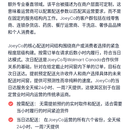
额外专业垂直领域。该平台被描述为在商户层面可定制，这
意味着运营商可以配置配送参数以匹配其运营要求，而不是
在固定的服务结构内工作。JoeyCo的客户群包括在线零售
商、连锁杂货店、药房、餐厅运营商、干洗店、奢侈品品牌
和个人消费者。
JoeyCo的核心配送时间结构围绕商户或消费者选择的紧急
程度层级构建。按需订单在请求后数小时内履行，符合当日
达模式。次日配送是JoeyCo与Walmart Canada合作伙伴
关系的基础，针对在给定截止时间窗内下单的订单，目标在
次日送达。提前预定配送允许收件人和商户选择具体的未来
配送时间窗，提供可预测性而非纯粹的速度。JoeyCo的当
日达服务全天候24小时、一周7天提供，这使其区别于在固
定营业时间内运营的传统承运商。
按需配送：
无需提前预约的实时取件和配送，适合需要
当小时履行的时间紧迫货件
当日达配送：
在JoeyCo运营的所有六个省份，全天候
24小时、一周7天提供