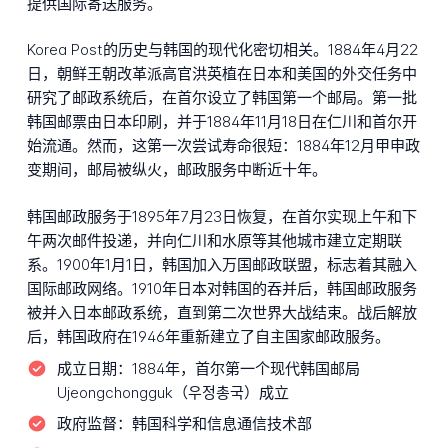
提供国际寄送服务。
Korea Post的历史与韩国的现代化密切相关。1884年4月22
日，朝鲜王朝改革派高官洪英植在日本和美国的外交任务中
研究了邮政系统后，在首尔设立了韩国第一个邮局。第一批
韩国邮票由日本印刷，并于1884年11月18日在仁川和首尔开
始流通。然而，这第一次尝试寿命很短：1884年12月甲申政
变期间，邮局被纵火，邮政服务中断近十年。
韩国邮政服务于1895年7月23日恢复，在首尔实现上午和下
午两次邮件投递，并向仁川和水原等其他城市建立定期联
系。1900年1月1日，韩国加入万国邮政联盟，标志着其融入
国际邮政网络。1910年日本对韩国的吞并后，韩国邮政服务
被并入日本邮政系统，直到第二次世界大战结束。战后解放
后，韩国政府在1946年重新建立了自主国家邮政服务。
成立日期：
1884年，首尔第一个现代韩国邮局
Ujeongchongguk（우정총국）成立
政府监督：
韩国科学和信息通信技术部