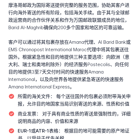
摩洛哥邮政为国际寄送提供完整的服务范围，协助其客户进
行向海外寄送的所有阶段，包括海关手续。由于其与全球邮
政运营商的合作伙伴关系和作为万国邮政联盟成员的地位，
Barid Al-Maghrib确保向200多个国家和地区的可靠运输。
客户可以通过将其包裹存放在Amana代理、Al Barid Bank或
EMS Chronopost International Maroc代理中将其包裹送往
国外。根据紧急性和目的地提供三种主要选项：向欧洲（意
大利、瑞士和奥地利除外）的经济服务Postecolis、向任何
目的地提供3至7天交付时间的快速服务Amana
International，以及向世界各地提供紧急寄送的快速服务
Amana International Express。
所需的海关文件：
每个送往国外的包裹必须附带海关申
报，允许目的地国家当局识别寄送的来源、性质和价值
商业发票：
对于具有商业性质的寄送是强制性的，详细
说明商品的内容、价值和来源
EUR-1或ATR-1表格：
根据目的地可能需要的原产地证
书，以受益于优先关税