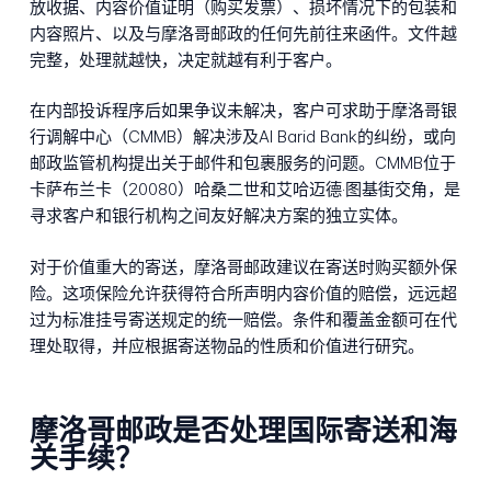
放收据、内容价值证明（购买发票）、损坏情况下的包装和
内容照片、以及与摩洛哥邮政的任何先前往来函件。文件越
完整，处理就越快，决定就越有利于客户。
在内部投诉程序后如果争议未解决，客户可求助于摩洛哥银
行调解中心（CMMB）解决涉及Al Barid Bank的纠纷，或向
邮政监管机构提出关于邮件和包裹服务的问题。CMMB位于
卡萨布兰卡（20080）哈桑二世和艾哈迈德·图基街交角，是
寻求客户和银行机构之间友好解决方案的独立实体。
对于价值重大的寄送，摩洛哥邮政建议在寄送时购买额外保
险。这项保险允许获得符合所声明内容价值的赔偿，远远超
过为标准挂号寄送规定的统一赔偿。条件和覆盖金额可在代
理处取得，并应根据寄送物品的性质和价值进行研究。
摩洛哥邮政是否处理国际寄送和海
关手续？