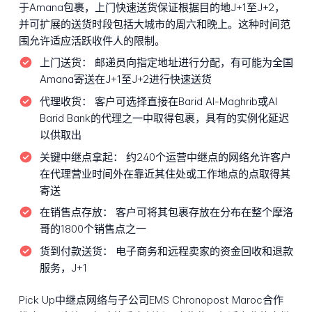
于Amana包裹，上门快速送货保证根据目的地J+1至J+2，
并可扩展的送货时段包括大城市的周六和晚上。这种时间范
围允许适应活跃收件人的限制。
上门送货：
邮递员向指定地址进行分配，有可能为全国
Amana寄送在J+1至J+2进行快速送货
代理收货：
客户可选择直接在Barid Al-Maghrib或Al
Barid Bank的代理之一中取得包裹，具有的实例化延迟
以供取出
关键中继点拿起：
约240个运营中继点的网络允许客户
在代理营业时间外在靠近其住处或工作地点的点取得其
寄送
在销售点存放：
客户可将其包裹存放在分布在整个摩洛
哥的1800个销售点之一
货到付款送货：
电子商务和远程卖家的资金回收和退款
服务，J+1
Pick Up中继点网络与子公司EMS Chronopost Maroc合作