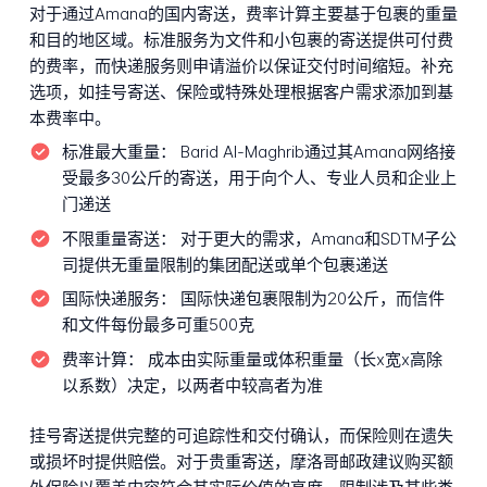
对于通过Amana的国内寄送，费率计算主要基于包裹的重量
和目的地区域。标准服务为文件和小包裹的寄送提供可付费
的费率，而快递服务则申请溢价以保证交付时间缩短。补充
选项，如挂号寄送、保险或特殊处理根据客户需求添加到基
本费率中。
标准最大重量：
Barid Al-Maghrib通过其Amana网络接
受最多30公斤的寄送，用于向个人、专业人员和企业上
门递送
不限重量寄送：
对于更大的需求，Amana和SDTM子公
司提供无重量限制的集团配送或单个包裹递送
国际快递服务：
国际快递包裹限制为20公斤，而信件
和文件每份最多可重500克
费率计算：
成本由实际重量或体积重量（长x宽x高除
以系数）决定，以两者中较高者为准
挂号寄送提供完整的可追踪性和交付确认，而保险则在遗失
或损坏时提供赔偿。对于贵重寄送，摩洛哥邮政建议购买额