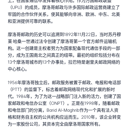
上，在国家通信中发挥着核心作用。作为万国邮政联盟
（UPU）的成员，摩洛哥邮政与许多国际邮政运营商建立了
牢固的合作伙伴关系，使其能够向非洲、欧洲、中东、北美
和亚洲提供可靠的联系。
摩洛哥邮政的历史可以追溯到1892年11月22日，当时苏丹穆
莱·哈桑一世通过法令创建了摩洛哥第一个官方邮件运输机
构。这一创建是主权者努力为国家配备现代通信手段的一部
分，成为王国南北之间真正的纽带。最初的组织包括分布在
13个摩洛哥城市的13个办事处，拉巴特是谢里夫邮政网络的
中心核心。
1956年摩洛哥独立后，邮政服务被置于邮政、电报和电话部
（PTT）的监督下，标志着邮政网络现代化和扩展的新时
代。1984年，为了为这一战略部门注入新的活力，创建了国
家邮政和电信办公室（ONPT）。正是在1998年，随着邮政
和电信部门的分离，Barid Al-Maghrib作为一个具有法人资
格和财务自主权的公共机构应运而生。2010年，该企业转变
为一家股份公司，其资本完全由摩洛哥国家所有。