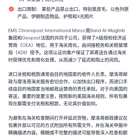
出口限制：
某些产品禁止出口，特别是皮毛、以色列原
产品、伊朗制造物品、护照和X光照片
EMS Chronopost International Maroc是Barid Al-Maghrib
集团和Geopost法国的共同子公司，获得了A级授权经济运
营商（OEA）地位，用于海关简化，由间接税务和关税管理
局（ADII）授予。这项认证向客户保证了其寄送在通过海关
时获得优先和简化处理，从而减少了延迟和阻止的风险。
进口关税和税款通常由目的地国家的收件人负责。摩洛哥邮
政与摩洛哥海关服务密切合作，以加快出口程序，而进口手
续由目的地国家当地邮政运营商的责任承担。对于向美国的
寄送，重要的是要注意，按照新的美国海关规则，所有包裹
现在都需支付关税和税款，无论其价值如何。
为避免在海关检查期间打开并延迟货物，摩洛哥邮政建议在
包裹外部以可见的方式附加所有所需文件，并在海关申报中
精确描述内容。模糊或不完整的描述可能导致深入检查和额