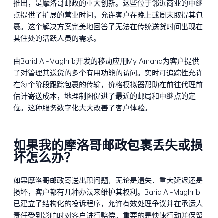
推出，是摩洛哥邮政的重大创新。这些位于邻近商业的中继
点提供了扩展的营业时间，允许客户在晚上或周末取得其包
裹。这个解决方案完美地回答了无法在传统送货时间出现在
其住处的活跃人员的需求。
由Barid Al-Maghrib开发的移动应用My Amana为客户提供
了对管理其送货的多个有用功能的访问。实时可追踪性允许
在每个阶段跟踪包裹的传输，价格模拟器帮助在前往代理前
估计寄送成本，地理制图促进了最近的邮局和中继点的定
位。这种服务数字化大大改善了客户体验。
如果我的摩洛哥邮政包裹丢失或损
坏怎么办？
如果摩洛哥邮政寄送出现问题，无论是遗失、重大延迟还是
损坏，客户都有几种办法来维护其权利。Barid Al-Maghrib
已建立了结构化的投诉程序，允许有效处理争议并在承运人
责任受到影响时对客户进行赔偿。重要的是快速行动并保留