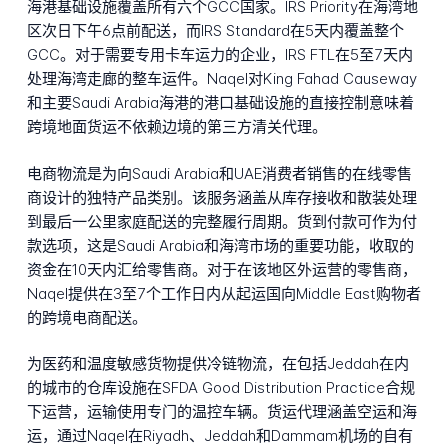
海港基础设施覆盖所有六个GCC国家。IRS Priority在海湾地
区次日下午6点前配送，而IRS Standard在5天内覆盖整个
GCC。对于需要专用卡车运力的企业，IRS FTL在5至7天内
处理海湾走廊的整车运件。Naqel对King Fahad Causeway
和主要Saudi Arabia海港的港口基础设施的直接控制意味着
跨境地面货运不依赖边境的第三方清关代理。
电商物流是为向Saudi Arabia和UAE消费者销售的在线零售
商设计的独特产品类别。该服务涵盖从库存接收和散装处理
到最后一公里家庭配送的完整履行周期。货到付款可作为付
款选项，这是Saudi Arabia和海湾市场的重要功能，收取的
资金在10天内汇给零售商。对于在该地区外运营的零售商，
Naqel提供在3至7个工作日内从起运国向Middle East购物者
的跨境电商配送。
为医药和温度敏感货物提供冷链物流，在包括Jeddah在内
的城市的仓库设施在SFDA Good Distribution Practice合规
下运营，运输使用专门的温控车辆。货运代理涵盖空运和海
运，通过Naqel在Riyadh、Jeddah和Dammam机场的自有