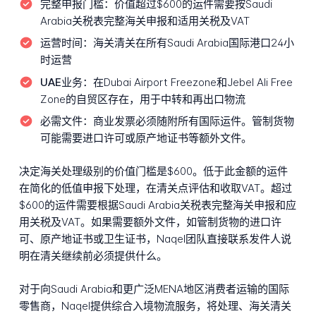
完整申报门槛：
价值超过$600的运件需要按Saudi
Arabia关税表完整海关申报和适用关税及VAT
运营时间：
海关清关在所有Saudi Arabia国际港口24小
时运营
UAE业务：
在Dubai Airport Freezone和Jebel Ali Free
Zone的自贸区存在，用于中转和再出口物流
必需文件：
商业发票必须随附所有国际运件。管制货物
可能需要进口许可或原产地证书等额外文件。
决定海关处理级别的价值门槛是$600。低于此金额的运件
在简化的低值申报下处理，在清关点评估和收取VAT。超过
$600的运件需要根据Saudi Arabia关税表完整海关申报和应
用关税及VAT。如果需要额外文件，如管制货物的进口许
可、原产地证书或卫生证书，Naqel团队直接联系发件人说
明在清关继续前必须提供什么。
对于向Saudi Arabia和更广泛MENA地区消费者运输的国际
零售商，Naqel提供综合入境物流服务，将处理、海关清关