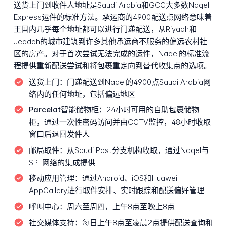
送货上门到收件人地址是Saudi Arabia和GCC大多数Naqel
Express运件的标准方法。承运商的4900配送点网络意味着
王国内几乎每个地址都可以进行门递配送，从Riyadh和
Jeddah的城市建筑到许多其他承运商不服务的偏远农村社
区的房产。对于首次尝试无法完成的运件，Naqel的标准流
程提供重新配送尝试和将包裹重定向到替代收集点的选项。
送货上门：
门递配送到Naqel的4900点Saudi Arabia网
络内的任何地址，包括偏远地区
Parcelat智能储物柜：
24小时可用的自助包裹储物
柜，通过一次性密码访问并由CCTV监控，48小时收取
窗口后退回发件人
邮局取件：
从Saudi Post分支机构收取，通过Naqel与
SPL网络的集成提供
移动应用管理：
通过Android、iOS和Huawei
AppGallery进行取件安排、实时跟踪和配送偏好管理
呼叫中心：
周六至周四，上午8点至晚上8点
社交媒体支持：
每日上午8点至凌晨2点提供配送查询和