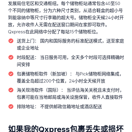
发展局住宅区和交通枢纽。每个储物柜站通常包含40至50
个不同的储物柜，分为六种尺寸类别，从适合鞋盒的超小号
到能容纳中等尺寸行李箱的超大号。储物柜全天候24小时开
放，允许收件人无需在配送窗口期间在家即可取件。
Qxpress在此网络中分配了每站15个储物柜位。
送货上门：
国内和国际服务的标准配送模式，送至家庭
或企业地址
时段配送：
当日服务可用，全天多个时段可选择精确时
间安排
包裹储物柜取件（新加坡）：
与Pick储物柜网络集成，
覆盖全岛超过200个位置，24小时全天候开放
海关现场取件（国际）：
当评估海关关税且未支付时，
包裹可能在当地邮局或海关设施保管，收件人直接取件
排除地址：
不提供邮政信箱地址或酒店配送
如果我的Qxpress包裹丢失或损坏