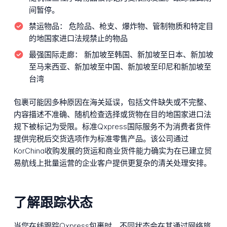
间暂停。
禁运物品：
危险品、枪支、爆炸物、管制物质和特定目
的地国家进口法规禁止的物品
最强国际走廊：
新加坡至韩国、新加坡至日本、新加坡
至马来西亚、新加坡至中国、新加坡至印尼和新加坡至
台湾
包裹可能因多种原因在海关延误，包括文件缺失或不完整、
内容描述不准确、随机检查选择或货物在目的地国家进口法
规下被标记为受限。标准Qxpress国际服务不为消费者货件
提供完税后交货选项作为标准零售产品。该公司通过
KorChina收购发展的货运和商业货件能力确实为在已建立贸
易航线上批量运营的企业客户提供更复杂的清关处理安排。
了解跟踪状态
当您在线跟踪Qxpress包裹时，不同状态会在其通过网络旅