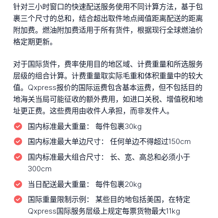
针对三小时窗口的快速配送服务使用不同计算方法，基于包
裹三个尺寸的总和，结合超出取件地点阈值距离配送的距离
附加费。燃油附加费适用于所有货件，根据现行全球燃油价
格定期更新。
对于国际货件，费率使用目的地区域、计费重量和所选服务
层级的组合计算。计费重量取实际毛重和体积重量中的较大
值。Qxpress报价的国际运费包含基本运费，但不包括目的
地海关当局可能征收的额外费用，如进口关税、增值税和地
址更正费。这些费用由收件人承担，而非发件人。
国内标准最大重量：
每件包裹30kg
国内标准最大单边尺寸：
任何单边不得超过150cm
国内标准最大组合尺寸：
长、宽、高总和必须小于
300cm
当日配送最大重量：
每件包裹20kg
国际重量限制示例：
某些目的地包括美国，在特定
Qxpress国际服务层级上规定每票货物最大11kg