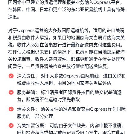
国网络中已建立的货运代理和报关业务纳入Qxpress平台，
在韩国、中国、日本和更广泛的东北亚贸易航线上具有特殊
深度。
对于Qxpress运营的大多数国际运输航线，适用的进口关税
和税费由收件人承担。如果目的地国家海关当局评估海关关
税，收件人必须在包裹放行进行最终配送前支付这些费用。
在评估关税但仍未支付的情况下，包裹可能在当地邮局或海
关设施保管，收件人亲自取件。跟踪更新通常在清关处理期
间暂停，一旦货件清关检查并放行继续配送后恢复。
清关责任：
对于大多数Qxpress国际航线，进口关税和
税费由收件人承担，由目的地国家海关当局评估
服务基础：
标准消费者国际货件按目的地交货基础运
营，即关税不在运输时预先收取
清关文件：
清关文件的准备和提交由Qxpress作为国际
服务的一部分处理
海关扣留包裹：
可能由于文件缺失、内容申报不准确、
随机检查程序或物品被标记为受限而发生。跟踪在此期