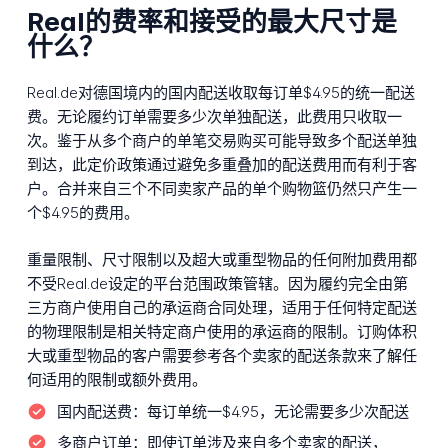
Real的费率和接受的最大尺寸是
什么？
Real.de对德国境内的国内配送收取每订单$4.95的统一配送
费。无论履约订单需要多少次单独配送，此费用只收取一
次。鉴于从多个商户的单笔交易购买可能导致多个配送单独
到达，此定价政策通过避免多重叠加的配送费用而有利于客
户。合并来自三个不同卖家产品的单个购物篮仍然只产生一
个$4.95的费用。
重量限制、尺寸限制以及超大或重型物品的任何附加费用都
不受Real.de设定的平台范围政策管辖。因为履约完全由第
三方商户使用自己的承运商合同处理，适用于任何特定配送
的物理限制是相关特定商户使用的承运商的限制。订购体积
大或重型物品的客户需要参考各个卖家的配送条款来了解任
何适用的限制或额外费用。
国内配送费：
每订单统一$4.95，无论需要多少次配送
多商户订单：
即使订单涉及来自多个卖家的配送，