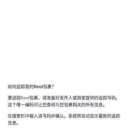
如何追踪我的Real包裹？
要追踪Real包裹，请准备好发件人或商家提供的追踪号码。
这个唯一编码可让您查阅与您包裹相关的所有信息。
在搜索栏中输入该号码并确认。系统将自动显示最新的追踪
信息。