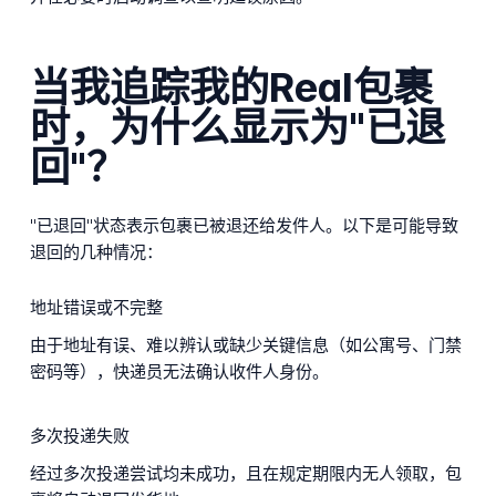
当我追踪我的Real包裹
时，为什么显示为"已退
回"？
"已退回"状态表示包裹已被退还给发件人。以下是可能导致
退回的几种情况：
地址错误或不完整
由于地址有误、难以辨认或缺少关键信息（如公寓号、门禁
密码等），快递员无法确认收件人身份。
多次投递失败
经过多次投递尝试均未成功，且在规定期限内无人领取，包