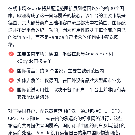
在线市场Real.de将其配送范围扩展到德国以外的约30个国
家，欧洲构成了这一国际覆盖的核心。该平台的主要市场是
德国，其大部分商户基础和客户流量都集中在德国。国际配
送并不是平台的统一功能，因为可用性取决于每个商户自己
的物流安排，而不是Real.de自己运营的任何集中配送网
络。
主要国内市场：
德国，平台在此与Amazon.de和
eBay.de直接竞争
国际覆盖：
约30个国家，主要在欧洲范围内
实体店覆盖：
仅德国，在国外没有品牌大型超市业务
国际配送可用性：
取决于各个商户；平台上并非所有卖
家都配送到海外
对于德国客户，配送覆盖范围广泛，通过包括DHL、DPD、
UPS、GLS和Hermes在内的承运商的标准网络进行，这些
承运商共同提供全国覆盖。国际订单由履约商户及其选择的
承运商处理。Real.de没有运营自己的集中国际物流网络，