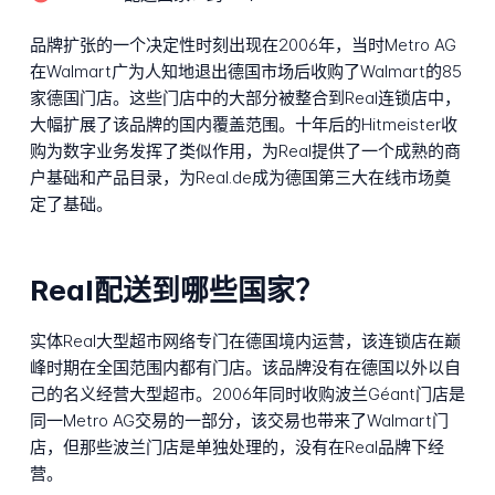
品牌扩张的一个决定性时刻出现在2006年，当时Metro AG
在Walmart广为人知地退出德国市场后收购了Walmart的85
家德国门店。这些门店中的大部分被整合到Real连锁店中，
大幅扩展了该品牌的国内覆盖范围。十年后的Hitmeister收
购为数字业务发挥了类似作用，为Real提供了一个成熟的商
户基础和产品目录，为Real.de成为德国第三大在线市场奠
定了基础。
Real配送到哪些国家？
实体Real大型超市网络专门在德国境内运营，该连锁店在巅
峰时期在全国范围内都有门店。该品牌没有在德国以外以自
己的名义经营大型超市。2006年同时收购波兰Géant门店是
同一Metro AG交易的一部分，该交易也带来了Walmart门
店，但那些波兰门店是单独处理的，没有在Real品牌下经
营。