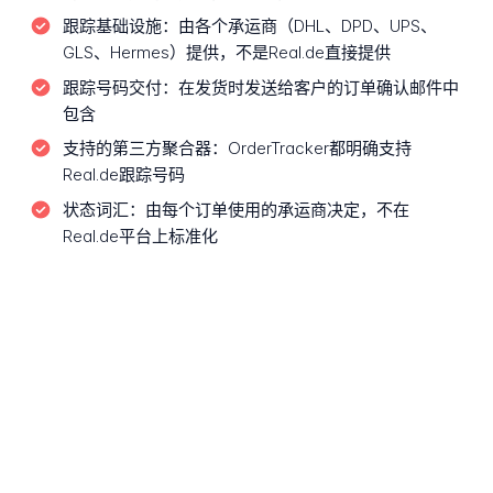
跟踪基础设施：
由各个承运商（DHL、DPD、UPS、
GLS、Hermes）提供，不是Real.de直接提供
跟踪号码交付：
在发货时发送给客户的订单确认邮件中
包含
支持的第三方聚合器：
OrderTracker都明确支持
Real.de跟踪号码
状态词汇：
由每个订单使用的承运商决定，不在
Real.de平台上标准化