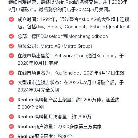
继续困难经营，最终以Mein Real的名称交易，并于2023年
9月申请破产。最后剩余的门店于2024年3月关闭。
成立时间：
1992年，通过整合Asko AG的大型超市连锁
店，包括divi、Basar、Continent、Esbella和real-kauf
总部：
德国Düsseldorf和Mönchengladbach
原母公司：
Metro AG (Metro Group)
在线市场出售给：
Schwarz Group通过Kaufland，于
2020年10月1日完成
在线市场更名为：
Kaufland.de，2021年4月14日生效
大型超市连锁店状态：
在2023年9月申请破产后，于
2024年3月完全关闭
Real.de高峰期产品上架量：
约1,200万种，涵盖约
5,000个类别
Real.de高峰期月访客量：
约1,900万
Real.de商户数量：
7,000多家第三方卖家
Real.de配送国家：
约30个