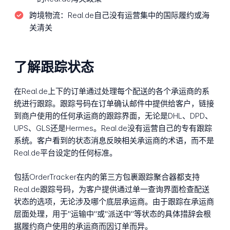
跨境物流：
Real.de自己没有运营集中的国际履约或海
关清关
了解跟踪状态
在Real.de上下的订单通过处理每个配送的各个承运商的系
统进行跟踪。跟踪号码在订单确认邮件中提供给客户，链接
到商户使用的任何承运商的跟踪界面，无论是DHL、DPD、
UPS、GLS还是Hermes。Real.de没有运营自己的专有跟踪
系统。客户看到的状态消息反映相关承运商的术语，而不是
Real.de平台设定的任何标准。
包括OrderTracker在内的第三方包裹跟踪聚合器都支持
Real.de跟踪号码，为客户提供通过单一查询界面检查配送
状态的选项，无论涉及哪个底层承运商。由于跟踪在承运商
层面处理，用于"运输中"或"派送中"等状态的具体措辞会根
据履约商户使用的承运商而因订单而异。