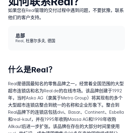
如何联系Real？
如果您在Real管理的交付过程中遇到问题，不要犹豫，联系
他们的客户支持。
总部
Real, 杜塞尔多夫, 德国
什么是Real？
Real是德国最知名的零售品牌之一，经营着全国范围的大型
超市连锁店和名为Real.de的在线市场。该品牌创建于1992
年，当时Asko AG（隶属于Metro Group）将其现有的多个
大型超市连锁店整合到统一的名称和企业形象下。整合到
Real品牌下的连锁店包括divi、Basar、Continent、Esbella
和real-kauf，并在1995年收购Massa AG和1998年收购
Allkauf后进一步扩张。该品牌在存在的大部分时间里使用