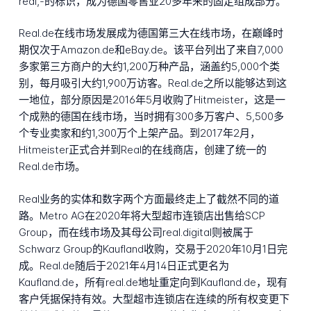
real,-的标识，成为德国零售业20多年来的固定组成部分。
Real.de在线市场发展成为德国第三大在线市场，在巅峰时
期仅次于Amazon.de和eBay.de。该平台列出了来自7,000
多家第三方商户的大约1,200万种产品，涵盖约5,000个类
别，每月吸引大约1,900万访客。Real.de之所以能够达到这
一地位，部分原因是2016年5月收购了Hitmeister，这是一
个成熟的德国在线市场，当时拥有300多万客户、5,500多
个专业卖家和约1,300万个上架产品。到2017年2月，
Hitmeister正式合并到Real的在线商店，创建了统一的
Real.de市场。
Real业务的实体和数字两个方面最终走上了截然不同的道
路。Metro AG在2020年将大型超市连锁店出售给SCP
Group，而在线市场及其母公司real.digital则被属于
Schwarz Group的Kaufland收购，交易于2020年10月1日完
成。Real.de随后于2021年4月14日正式更名为
Kaufland.de，所有real.de地址重定向到Kaufland.de，现有
客户凭据保持有效。大型超市连锁店在连续的所有权变更下