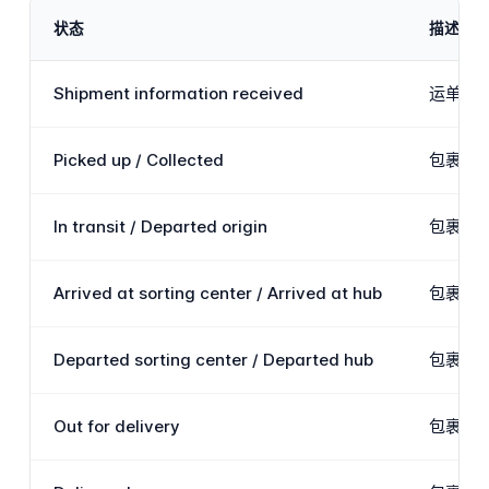
状态
描述
Shipment information received
运单标
Picked up / Collected
包裹已被
In transit / Departed origin
包裹已
Arrived at sorting center / Arrived at hub
包裹已到
Departed sorting center / Departed hub
包裹已
Out for delivery
包裹已