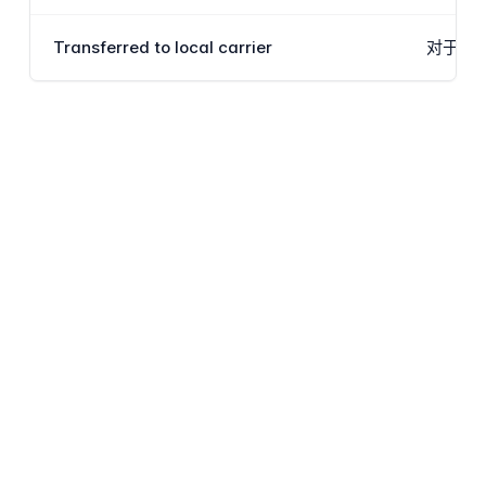
Transferred to local carrier
对于使用