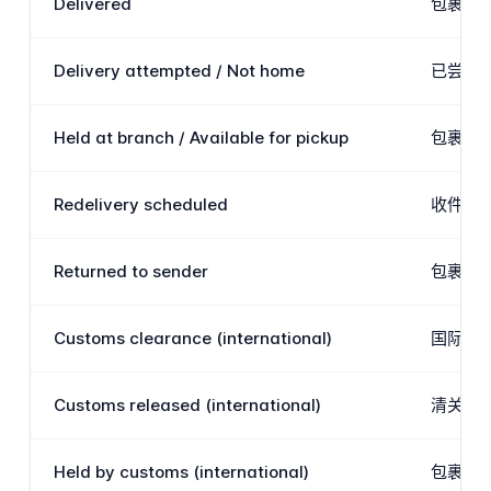
Delivered
包裹已
Delivery attempted / Not home
已尝试配
Held at branch / Available for pickup
包裹在
Redelivery scheduled
收件人
Returned to sender
包裹在
Customs clearance (international)
国际货
Customs released (international)
清关已
Held by customs (international)
包裹被