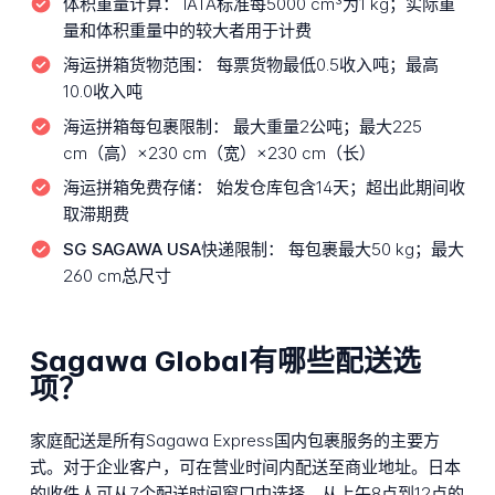
体积重量计算：
IATA标准每5000 cm³为1 kg；实际重
量和体积重量中的较大者用于计费
海运拼箱货物范围：
每票货物最低0.5收入吨；最高
10.0收入吨
海运拼箱每包裹限制：
最大重量2公吨；最大225
cm（高）×230 cm（宽）×230 cm（长）
海运拼箱免费存储：
始发仓库包含14天；超出此期间收
取滞期费
SG SAGAWA USA快递限制：
每包裹最大50 kg；最大
260 cm总尺寸
Sagawa Global有哪些配送选
项？
家庭配送是所有Sagawa Express国内包裹服务的主要方
式。对于企业客户，可在营业时间内配送至商业地址。日本
的收件人可从7个配送时间窗口中选择，从上午8点到12点的