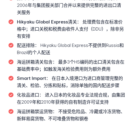
2006年与集团报关部门合并以来提供完整的进出口清
关服务
Hikyaku Global Express清关：
处理费包含在标准价
格中；进口关税和税费由收件人支付（DDU），除非另
有安排
配送排除：
Hikyaku Global Express不提供到Russia和
Brazil的个人配送
海运拼箱清关包含：
最多3个HS编码的出口清关包含在
基础费率中；如触发海关检验费用则为额外费用
Smart Import：
在日本入境港口为进口商管理完整的
清关、检验、分拣和贴标，消除单独的国内配送步骤
化妆品进口：
进入日本的化妆品专业法规合规，由集团
在2009年和2010年获得的自有制造许可证支持
海运拼箱禁运货物：
不接受危险品、冷藏或冷冻货物、
新鲜易腐货物、不可堆叠货物和钢卷