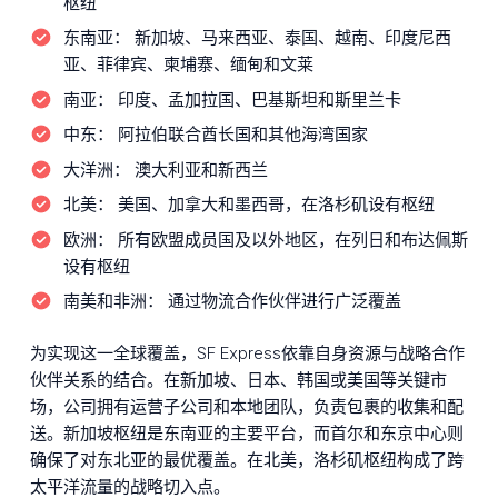
枢纽
东南亚：
新加坡、马来西亚、泰国、越南、印度尼西
亚、菲律宾、柬埔寨、缅甸和文莱
南亚：
印度、孟加拉国、巴基斯坦和斯里兰卡
中东：
阿拉伯联合酋长国和其他海湾国家
大洋洲：
澳大利亚和新西兰
北美：
美国、加拿大和墨西哥，在洛杉矶设有枢纽
欧洲：
所有欧盟成员国及以外地区，在列日和布达佩斯
设有枢纽
南美和非洲：
通过物流合作伙伴进行广泛覆盖
为实现这一全球覆盖，SF Express依靠自身资源与战略合作
伙伴关系的结合。在新加坡、日本、韩国或美国等关键市
场，公司拥有运营子公司和本地团队，负责包裹的收集和配
送。新加坡枢纽是东南亚的主要平台，而首尔和东京中心则
确保了对东北亚的最优覆盖。在北美，洛杉矶枢纽构成了跨
太平洋流量的战略切入点。