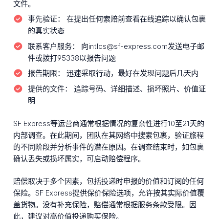
文件。
事先验证：
在提出任何索赔前查看在线追踪以确认包裹
的真实状态
联系客户服务：
向intlcs@sf-express.com发送电子邮
件或拨打95338以报告问题
报告期限：
迅速采取行动，最好在发现问题后几天内
提供的文件：
追踪号码、详细描述、损坏照片、价值证
明
SF Express等运营商通常根据情况的复杂性进行10至21天的
内部调查。在此期间，团队在其网络中搜索包裹，验证旅程
的不同阶段并分析事件的潜在原因。在调查结束时，如包裹
确认丢失或损坏属实，可启动赔偿程序。
赔偿取决于多个因素，包括投递时申报的价值和订阅的任何
保险。SF Express提供保价保险选项，允许按其实际价值覆
盖货物。没有补充保险，赔偿通常根据服务条款受限。因
此，建议对高价值投递购买保险。