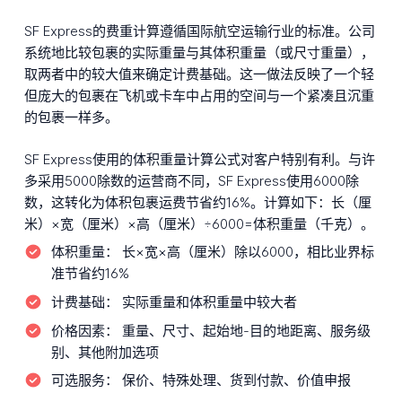
SF Express的费重计算遵循国际航空运输行业的标准。公司
系统地比较包裹的实际重量与其体积重量（或尺寸重量），
取两者中的较大值来确定计费基础。这一做法反映了一个轻
但庞大的包裹在飞机或卡车中占用的空间与一个紧凑且沉重
的包裹一样多。
SF Express使用的体积重量计算公式对客户特别有利。与许
多采用5000除数的运营商不同，SF Express使用6000除
数，这转化为体积包裹运费节省约16%。计算如下：长（厘
米）×宽（厘米）×高（厘米）÷6000=体积重量（千克）。
体积重量：
长×宽×高（厘米）除以6000，相比业界标
准节省约16%
计费基础：
实际重量和体积重量中较大者
价格因素：
重量、尺寸、起始地-目的地距离、服务级
别、其他附加选项
可选服务：
保价、特殊处理、货到付款、价值申报