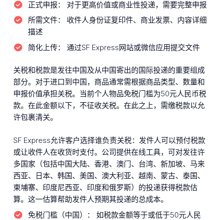
正式申报：
对于更高价值或商业性投递，需要完整申报
所需文件：
收件人身份证复印件、商业发票、内容详细
描述
简化上传：
通过SF Express网站或微信应用提交文件
关税和税款是发往中国及从中国寄出的国际投递的重要组成
部分。对于进口到中国，商品通常需根据商品类型、数量和
申报价值承担关税。当前个人物品免税门槛为50元人民币税
款。在此金额以下，不征收关税。在此之上，需缴税款以允
许包裹清关。
SF Express允许客户选择谁负责关税：发件人可以预付税款
或让收件人在收货时支付。公司提供在线工具，可对发往许
多国家（包括中国大陆、香港、澳门、台湾、新加坡、马来
西亚、日本、韩国、美国、澳大利亚、越南、蒙古、泰国、
柬埔寨、印度尼西亚、印度和俄罗斯）的投递获得税款估
算。这一估算帮助发件人预期其投递的总成本。
免税门槛（中国）：
如税款金额等于或低于50元人民