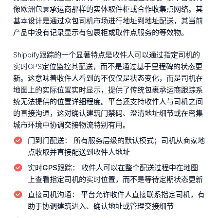
像欧洲包裹承运商那样的实体取件柜或合作收集点网络。其
基本设计是通过众包司机市场进行地址到地址配送，其当前
产品中没有记录显示有包裹柜或取件点服务的等效物。
Shippify跟踪的一个显著特点是收件人可以通过指定司机的
实时GPS定位监控其配送，而不是通过基于里程碑的状态更
新。这意味着收件人看到的不仅仅是状态变化，而是司机在
地图上的实际位置实时显示，提供了传统包裹承运商跟踪系
统无法提供的位置详细程度。平台还支持收件人与司机之间
的直接沟通，这对确认建筑门禁码、澄清地址细节或在密集
城市环境中协调交接物流特别有用。
门到门配送：
所有服务层级的默认模式；司机从商家地
点收取并直接配送到收件人地址
实时GPS跟踪：
收件人可以在整个配送过程中在地图
上查看指定司机的实时位置，而不是等待定期状态更新
直接司机沟通：
平台允许收件人直接联系指定司机，有
助于协调建筑进入、确认地址或管理交接细节