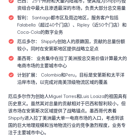
巴西：
25个州府和大量内陆城市，使其成为Shippify投
资组合中最大且渗透最深的市场，负责大部分总交易量
智利：
Santiago都市区及周边地区，服务客户包括
Falabella（超过40个门店）、Ripley（近50个门店）和
Coca-Cola的数字业务
厄瓜多尔：
Shippify创始人的原籍国，贡献的总量份额
较小，同时在安第斯地区提供战略立足点
墨西哥：
业务集中在拉丁美洲按总交易价值计算最大的
电商市场的主要城市中心
计划扩展：
Colombia和Peru，目标是安第斯和太平洋
沿岸市场，以完成对南美顶级物流区域的覆盖
厄瓜多尔作为创始人Miguel Torres和Luis Loaiza的祖国具有
历史意义。虽然其对总量的贡献相对于巴西和智利较小，但
该市场在安第斯次区域提供了战略锚点。墨西哥代表着
Shippify进入拉丁美洲最大单一电商市场的入口，考虑到该
国的巨大地理规模和当地物流行业的竞争激烈程度，业务专
注于主要城市中心。