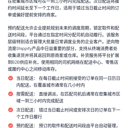
在密集城市区域可在一到三小时内完成配送。次日配送将履
约时间延长至下一个工作日，适用于错过当日截止时间的订
单或偏好提前安排的商家。
预约配送允许企业提前规划未来的调度周期，锁定取件和配
送时间段，平台通过在指定时间分配司机自动履行。该服务
层级特别适合管理大批量日常调度业务的企业客户。逆向物
流是Shippify产品中日益重要的部分，支持从终端消费者处
收集退货并将其返回到原商家或仓库。补货服务将平台扩展
到B2B供应补充，使用相同的司机网络在配送中心、零售店
或履约中心之间移动库存。
当日配送：
在每日截止时间前接受的订单在同一日历日
内配送，在覆盖城市通常在几小时内
按需配送：
直接调派，在匹配司机后通常在密集城市区
域一到三小时内完成配送
次日配送：
错过当日截止时间或安排次日的订单在下一
个工作日履行
预约配送：
预订的取件和配送时间段由平台自动管理，