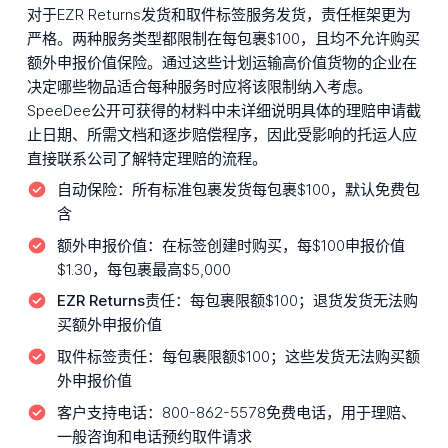
对于EZR Returns发货和取件标签服务发货，责任框架更为
严格。两种服务类型都限制在每包裹$100，且均不允许购买
额外申报价值保险。通过这些计划运输高价值货物的企业在
决定哪些物品适合每种服务时应将该限制纳入考虑。
SpeeDee公开可获得的材料中未详细说明具体的理赔申请截
止日期、所需文档和逐步赔偿程序，因此受影响的托运人应
直接联系公司了解特定理赔的流程。
自动保险：
所有标准包裹发货每包裹$100，默认免费包
含
额外申报价值：
在标签创建时购买，每$100申报价值
$1.30，每包裹最高$5,000
EZR Returns责任：
每包裹限额$100；退货发货无法购
买额外申报价值
取件标签责任：
每包裹限额$100；这些发货无法购买额
外申报价值
客户支持电话：
800-862-5578免费电话，用于理赔、
一般咨询和电话预约取件请求