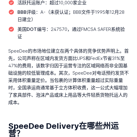
活跃托运账户：
超过10,000家企业
BBB评级：
A-（未获认证；BBB文件于1995年12月28
日建立）
美国DOT编号：
247570，通过FMCSA SAFER系统验
证
SpeeDee的市场地位建立在两个具体的竞争优势声明上。首
先，公司声称在区域内发货方面比UPS和FedEx节省31%至
47%的费用，该数字归因于运营专注的区域网络而非全国基
础设施的较低管理成本。其次，SpeeDee对电话预约发货不
采用体积重量定价。当包裹的计算体积重量超过实际重量
时，全国承运商通常基于立方体积收费，这一公式大幅增加
了家具部件、泡沫产品或床上用品等大件轻质货物托运人的
成本。
SpeeDee Delivery在哪些州运
营？