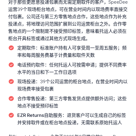
对于那些更愿意投递包裹而无需定期取件的客户，SpeeDee
运营39个现场柜台地点，可在营业时间内以现场费率直接交
付包裹。公司还与第三方零售地点合作，这些地点作为补充
投递点，将地理访问范围扩展到公司运营柜台之外。合作零
售地点的一个限制是不接受预印标签，意味着托运人必须在
柜台开具标签或通过其他方式现场生成。
定期取件：
标准账户持有人可享受周一至周五服务；频
率和每周服务费基于计费量和取件天数
电话预约取件：
任何托运人可按需申请；提供不同费率
水平的当日和下一工作日选项
现场投递：
39个公司运营的柜台地点，在营业时间内以
现场费率接受包裹
合作零售投递：
第三方零售发货点提供额外访问；这些
地点不接受预印标签
EZR Returns自助服务：
退货客户可以生成自己的标签
并安排取件或在柜台地点投递，无需联系原始托运人