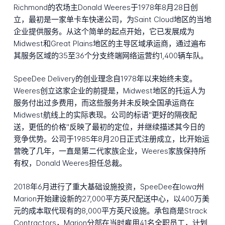
Richmond的农场主Donald Weeres于1978年8月28日创
立，最初是一家单卡车快递公司，为Saint Cloud地区的当地
企业提供服务。从这个简单的起点开始，它已发展成为
Midwest和Great Plains地区的主导区域承运商，通过遍布
其服务区域的35至36个分支终端网络运营约1,400辆车队。
SpeeDee Delivery的创业理念自1978年以来始终未变。
Weeres创立这家企业的前提是，Midwest地区的托运人为
服务付出过多费用，而这些服务并未反映全国承运商在
Midwest航线上的实际表现。公司的标语"更好的隔夜配
送，更低的价格"反映了最初的定位，并继续描述其今日的
竞争优势。公司于1985年8月20日正式注册成立，比开始运
营晚了几年，一直是第二代家族企业，Weeres家族保持所
有权，Donald Weeres担任总裁。
2018年6月进行了重大基础设施投资，SpeeDee在Iowa州
Marion开始建设新的27,000平方英尺配送中心，以400万美
元的成本取代现有的8,000平方英尺设施。承包商是Strack
Contractors，Marion分部在当时雇用41名全职员工，计划