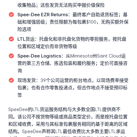
收集物品；这些发货无法购买申报价值保险
Spee-Dee EZR Returns：
最终客户自助退货标签；基
础和增强层级；责任限额为每包裹$100，无购买额外保
险选项
LTL货运：
托盘化和非托盘化货物的零担服务，按托盘
位置和区域定价而非货物等级
Spee-Dee Logistics：
从Minnesota州Saint Cloud运
营的第三方仓储、拣选包装和履约服务；定价可直接咨
询
现场发货：
39个公司运营的柜台地点，以现场费率接受
包裹；也有合作零售投递点，但合作地点不接受预印标
签
SpeeDee的LTL货运服务结构与大多数全国LTL提供商不
同。该公司不按货物等级或商品类型定价，而是按托盘位置
和区域收费，采用与其标准包裹服务相同的基于距离的区域
结构。SpeeDee声称其LTL最低收费比大多数主要LTL承运