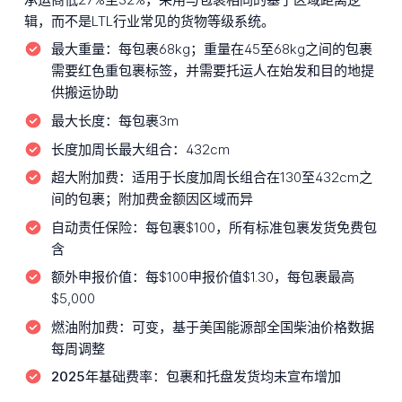
辑，而不是LTL行业常见的货物等级系统。
最大重量：
每包裹68kg；重量在45至68kg之间的包裹
需要红色重包裹标签，并需要托运人在始发和目的地提
供搬运协助
最大长度：
每包裹3m
长度加周长最大组合：
432cm
超大附加费：
适用于长度加周长组合在130至432cm之
间的包裹；附加费金额因区域而异
自动责任保险：
每包裹$100，所有标准包裹发货免费包
含
额外申报价值：
每$100申报价值$1.30，每包裹最高
$5,000
燃油附加费：
可变，基于美国能源部全国柴油价格数据
每周调整
2025年基础费率：
包裹和托盘发货均未宣布增加