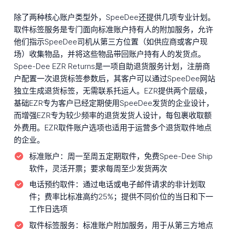
除了两种核心账户类型外，SpeeDee还提供几项专业计划。
取件标签服务是专门面向标准账户持有人的附加服务，允许
他们指示SpeeDee司机从第三方位置（如供应商或客户现
场）收集物品，并将这些物品带回账户持有人的发货点。
Spee-Dee EZR Returns是一项自助退货服务计划，注册商
户配置一次退货标签参数后，其客户可以通过SpeeDee网站
独立生成退货标签，无需联系托运人。EZR提供两个层级，
基础EZR专为客户已经定期使用SpeeDee发货的企业设计，
而增强EZR专为较少频率的退货发货人设计，每包裹收取额
外费用。EZR取件账户选项也适用于运营多个退货取件地点
的企业。
标准账户：
周一至周五定期取件，免费Spee-Dee Ship
软件，灵活开票；要求每周至少发货两次
电话预约取件：
通过电话或电子邮件请求的非计划取
件；费率比标准高约25%；提供不同价位的当日和下一
工作日选项
取件标签服务：
标准账户附加服务，用于从第三方地点