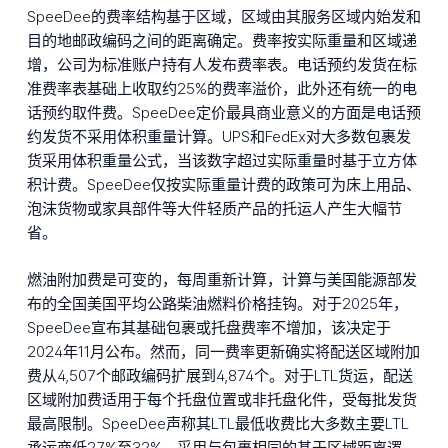
SpeeDee的费率结构基于区域，区域由其服务区域内始发和
目的地邮政编码之间的距离确定。费率按实际重量和区域递
增，公司为标准账户持有人发布费率表。电话预约发货在标
准费率表基础上收取约25%的费率溢价，此外还有统一的电
话预约取件费。SpeeDee定价最具商业意义的方面是电话预
约发货不采用体积重量计算。UPS和FedEx对大多数包裹发
货采用体积重量公式，当该数字超过实际重量时基于立方体
积计费。SpeeDee仅按实际重量计费的政策可为床上用品、
泡沫货物或家具部件等大件轻质产品的托运人产生大幅节
省。
燃油附加费是可变的，每周重新计算，计算与美国能源部发
布的全国美国平均公路柴油燃料价格挂钩。对于2025年，
SpeeDee宣布其基础包裹或托盘费率不增加，该决定于
2024年11月公布。然而，同一费率更新确实将配送区域附加
费从4,507个邮政编码扩展到4,874个。对于LTL货运，配送
区域附加费适用于每个托盘位置或非托盘化件，受每批发货
最高限制。SpeeDee声称其LTL最低收费比大多数主要LTL
承运商低27%至32%，采用与包裹相同的基于区域距离逻