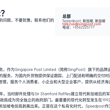
t？
总部
中遇到问题，不要犹豫，联系他们的
Speedpost, 新加坡, 新加坡
talk2us@singpost.com
电话：+6562225777
？
作为Singapore Post Limited（简称SingPost）旗下的
务，为国内外货物提供保证跟踪、上门配送和明确的交付时间框架。S
负责运营管理，服务个人消费者、小企业和大型企业客户，提供从经济
当时邮件处理与Sir Stamford Raffles建立现代新加坡
8年10月，邮政局成为完全独立的政府部门。最重要的现代化转型发生在1
mited成立，从新加坡电信局剥离出来。正是在这个私有化时代，Speedpo