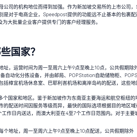
因其母公司的机构地位而得到加强。作为新加坡交易所的上市公司，S
。特别是对于电商企业，Speedpost提供的功能远不止基本的包
以及为大批量企业客户提供专门的客户经理服务。
到哪些国家？
的每个地址，运营时间为周一至周六上午9点至晚上10点，公共假期
，该中心配备自动化分拣设备，并由邮局、POPStation自助储物柜、PO
包括樟宜机场休息室、巴耶利峇机场和离岸岛屿的配送，这些地
球220多个国家和地区。鉴于新加坡作为东南亚主要海运和航空枢
市的配送时间因服务等级而异，最快的国际选项根据目的地区域
1至2个工作日内送达，而澳大利亚在4至7个工作日范围内。对于主
每个地址，周一至周六上午9点至晚上10点配送，公共假期除外