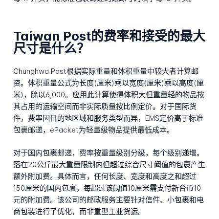
Taiwan Post的费率和接受的最大
尺寸是什么？
Chunghwa Post根据实际重量和体积重量中较大者计算邮
资。体积重量公式为长度(厘米)乘以宽度(厘米)乘以高度(厘
米)，除以6,000。应用此计算使得体积大但重量轻的物品按
其占用的运输空间而非实际质量按比例定价。对于国际货
件，费率因目的地区域和服务类型而异，EMS定价高于标准
包裹邮递，ePacket为轻量级物品提供最低成本。
对于国内包裹邮递，费率按重量级别分级，每个级别递增。
落在20公斤最大重量限制内但超过综合尺寸阈值的包裹产生
额外附加费。具体而言，任何长度、宽度和高度之和超过
150厘米的国内包裹，每超过该阈值10厘米需支付新台币10
元的附加费。该公司的邮政服务主要针对信件、小包裹和电
商包装进行了优化，而非重型工业货运。