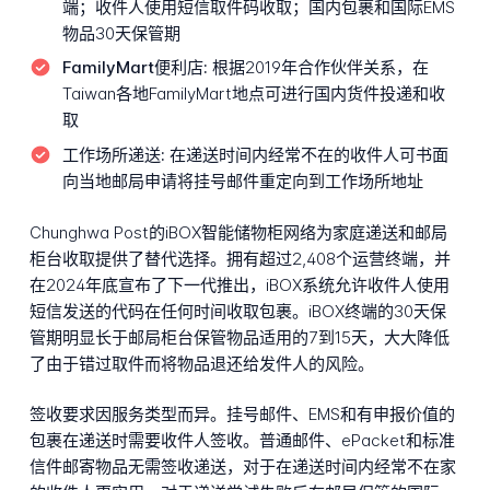
端；收件人使用短信取件码收取；国内包裹和国际EMS
物品30天保管期
FamilyMart便利店:
根据2019年合作伙伴关系，在
Taiwan各地FamilyMart地点可进行国内货件投递和收
取
工作场所递送:
在递送时间内经常不在的收件人可书面
向当地邮局申请将挂号邮件重定向到工作场所地址
Chunghwa Post的iBOX智能储物柜网络为家庭递送和邮局
柜台收取提供了替代选择。拥有超过2,408个运营终端，并
在2024年底宣布了下一代推出，iBOX系统允许收件人使用
短信发送的代码在任何时间收取包裹。iBOX终端的30天保
管期明显长于邮局柜台保管物品适用的7到15天，大大降低
了由于错过取件而将物品退还给发件人的风险。
签收要求因服务类型而异。挂号邮件、EMS和有申报价值的
包裹在递送时需要收件人签收。普通邮件、ePacket和标准
信件邮寄物品无需签收递送，对于在递送时间内经常不在家