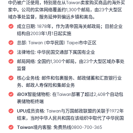
中仍被广泛使用，特别是在从Taiwan卖家购买商品的海外买
家中。公司的实体网络覆盖约1,300个邮局，由23个大型区
域办事处监督，服务延伸到偏远乡镇和离岛。
成立日期:
1878年，作为清帝国海关邮政局；目前企业
结构自2003年1月1日起实施
总部:
Taiwan (中华民国) Taipei市中正区
法律地位:
中华民国交通部下属国有企业
邮局网络:
全国约1,300个邮局，由23个大型区域办事处
监督
核心业务线:
邮件和包裹服务、邮政储蓄和汇款银行业
务、邮政人寿保险和集邮业务
iBOX智能储物柜:
在Taiwan部署了超过2,408个自动包
裹储物柜终端
UPU成员资格:
Taiwan与万国邮政联盟的关联于1972年
结束，当时中华人民共和国在该组织中取代了中华民国
Taiwan境内客服:
免费热线0800-700-365