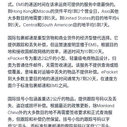
式。EMS的递送时间在该承运商可提供的服务中是最快的。
到Hong Kong和Macau的货件平均1到2个营业日，Asia其他
大多数目的地需要3到5天。到United States的目的地平均4
到5天，Central和South American目的地平均5到7天。
国际包裹邮递是重型货物和商业货件的经济型替代选择。它
提供跟踪和丢失补偿，但运营速度明显慢于EMS，根据目的
地和接收国邮政网络的效率，递送时间为10到20天。
ePacket专为重达2公斤的小型、轻量级电商物品设计，归
类为普通信件邮件，无需签收递送。该服务不提供查询或赔
偿覆盖，意味着对运输中丢失的物品不提供补偿。ePacket
到大多数主要目的地的递送时间通常为7到20天，在速度方
面介于标准包裹邮递和EMS之间。
国际挂号小包涵盖重达2公斤的物品，提供跟踪号码以及丢
失、盗窃或损坏补偿。根据最近的政策更新，除Mainland
China外的大多数目的地不再需要签收要求和正式查询服
务，但跟踪和补偿仍然保留。挂号小包的跟踪号码以字
母"R"开头，而标准包裹邮递的跟踪号码以字母"C"开头。