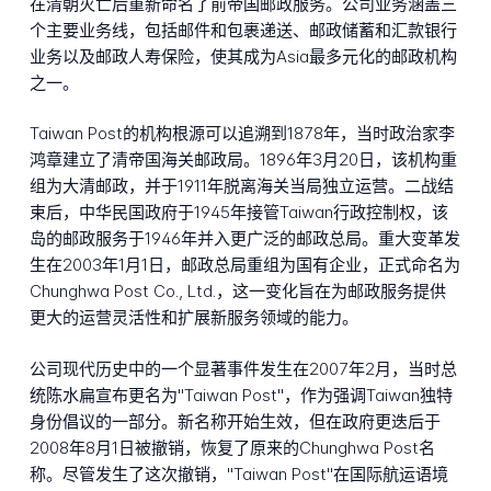
在清朝灭亡后重新命名了前帝国邮政服务。公司业务涵盖三
个主要业务线，包括邮件和包裹递送、邮政储蓄和汇款银行
业务以及邮政人寿保险，使其成为Asia最多元化的邮政机构
之一。
Taiwan Post的机构根源可以追溯到1878年，当时政治家李
鸿章建立了清帝国海关邮政局。1896年3月20日，该机构重
组为大清邮政，并于1911年脱离海关当局独立运营。二战结
束后，中华民国政府于1945年接管Taiwan行政控制权，该
岛的邮政服务于1946年并入更广泛的邮政总局。重大变革发
生在2003年1月1日，邮政总局重组为国有企业，正式命名为
Chunghwa Post Co., Ltd.，这一变化旨在为邮政服务提供
更大的运营灵活性和扩展新服务领域的能力。
公司现代历史中的一个显著事件发生在2007年2月，当时总
统陈水扁宣布更名为"Taiwan Post"，作为强调Taiwan独特
身份倡议的一部分。新名称开始生效，但在政府更迭后于
2008年8月1日被撤销，恢复了原来的Chunghwa Post名
称。尽管发生了这次撤销，"Taiwan Post"在国际航运语境