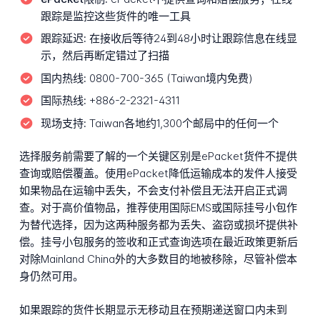
跟踪是监控这些货件的唯一工具
跟踪延迟:
在接收后等待24到48小时让跟踪信息在线显
示，然后再断定错过了扫描
国内热线:
0800-700-365 (Taiwan境内免费)
国际热线:
+886-2-2321-4311
现场支持:
Taiwan各地约1,300个邮局中的任何一个
选择服务前需要了解的一个关键区别是ePacket货件不提供
查询或赔偿覆盖。使用ePacket降低运输成本的发件人接受
如果物品在运输中丢失，不会支付补偿且无法开启正式调
查。对于高价值物品，推荐使用国际EMS或国际挂号小包作
为替代选择，因为这两种服务都为丢失、盗窃或损坏提供补
偿。挂号小包服务的签收和正式查询选项在最近政策更新后
对除Mainland China外的大多数目的地被移除，尽管补偿本
身仍然可用。
如果跟踪的货件长期显示无移动且在预期递送窗口内未到