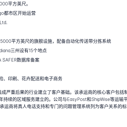
000平方英尺。
cago都市区开始运营
Ltd.
rd，占地65000平方英尺的旗舰设施，配备自动化传送带分拣系统
n和Indiana三州设有15个地点
A SAFER数据库备案
险、印刷、花卉配送和电子商务
ce围绕配送失误会造成严重后果的行业建立了客户基础。该承运商的核心客
续的区域服务建立的。公司与EasyPost和ShipWise等
该承运商将真人电话支持和专门的问题管理系统列为客户关系的