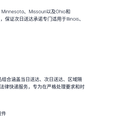
sota、Missouri以及Ohio和
证次日送达承诺专门适用于Illinois、
求。产品组合涵盖当日送达、次日送达、区域隔
和法律快递服务，专为在严格处理要求和时
货件