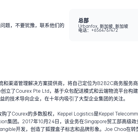
？
总部
遇到问题，不要犹豫，联系他们的
Urbanfox, 新加坡, 新加坡
电话：+6564767472
ore的物流和渠道管理解决方案提供商，将自己定位为B2B2C商务
apore创立了Courex Pte Ltd，基于众包配送模式和云端物
家精益的技术导向企业，在十年内吸引了大型企业集团的关注。
Courex的多数股权，Keppel Logistics是Keppel Telecommunic
ation集团。2017年10月24日，该业务在Singapore贸工部高
商Tangible开发，创造了狐狸盒子标志和品牌形象。Joe Cho