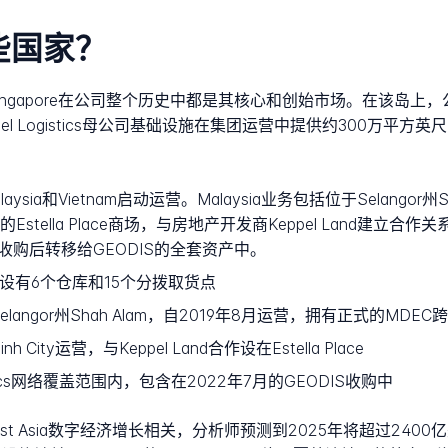
哪些国家？
sia运营，Singapore在公司整个历史中都是其核心和创始市场。在该
 Logistics母公司基础设施在集团运营中提供约300万平方英尺
sia和Vietnam启动运营。Malaysia业务包括位于Selangor
y的Estella Place商场，与房地产开发商Keppel Land建立合作关系。A
收购后转移给GEODIS的全套资产中。
设有6个仓库和15个分拨取货点
angor州Shah Alam，自2019年8月运营，拥有正式的MD
nh City运营，与Keppel Land合作设在Estella Place
istics网络覆盖范围内，包含在2022年7月的GEODIS收购中
east Asia数字经济增长相关，分析师预测到2025年将超过2400亿