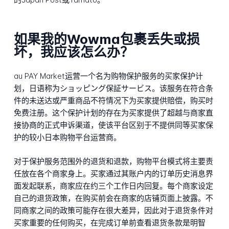
如果我的Wowma包裹丢失或损
坏，我应该怎么办？
au PAY Market运营一个名为购物保护服务的买家保护计
划，日语称为ショッピング保証サービス。该服务在符合条
件的未送达或严重商品不符情况下为买家提供赔偿，购买时
免费注册。这个保护计划的存在为买家提供了超越与商家直
接协商的正式申诉渠道，使该平台区别于不提供同等买家保
护的较小日本购物平台运营商。
对于保护服务范围外的退货和退款，购物平台模式将主要责
任放在各个商家身上。买家通过其账户内的订单历史消息界
面发起联系，商家应在约三个工作日内回复。每个商家设定
自己的退货政策，在购买前会在商家的店铺页面上披露。不
同商家之间的政策可能存在很大差异，因此对于退货条件对
买家重要的任何购买，在完成订单前查看退货条款是明智