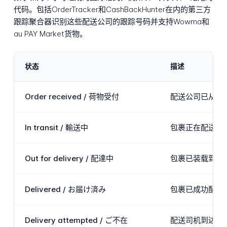
代码。包括OrderTracker和CashBackHunter在内的第三方
跟踪聚合器识别这些配送公司的跟踪号码并支持Wowma和
au PAY Market货物。
状态
描述
Order received / 荷物受付
配送公司已从商
In transit / 輸送中
包裹正在配送公
Out for delivery / 配達中
包裹已装载到配
Delivered / お届け済み
包裹已成功配送
Delivery attempted / ご不在
配送司机到达地