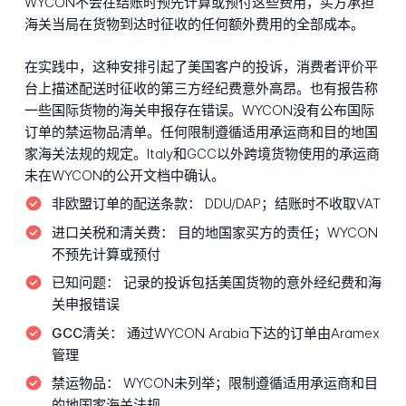
WYCON不会在结账时预先计算或预付这些费用，买方承担
海关当局在货物到达时征收的任何额外费用的全部成本。
在实践中，这种安排引起了美国客户的投诉，消费者评价平
台上描述配送时征收的第三方经纪费意外高昂。也有报告称
一些国际货物的海关申报存在错误。WYCON没有公布国际
订单的禁运物品清单。任何限制遵循适用承运商和目的地国
家海关法规的规定。Italy和GCC以外跨境货物使用的承运商
未在WYCON的公开文档中确认。
非欧盟订单的配送条款：
DDU/DAP；结账时不收取VAT
进口关税和清关费：
目的地国家买方的责任；WYCON
不预先计算或预付
已知问题：
记录的投诉包括美国货物的意外经纪费和海
关申报错误
GCC清关：
通过WYCON Arabia下达的订单由Aramex
管理
禁运物品：
WYCON未列举；限制遵循适用承运商和目
的地国家海关法规