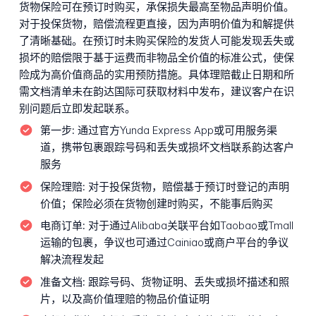
货物保险可在预订时购买，承保损失最高至物品声明价值。
对于投保货物，赔偿流程更直接，因为声明价值为和解提供
了清晰基础。在预订时未购买保险的发货人可能发现丢失或
损坏的赔偿限于基于运费而非物品全价值的标准公式，使保
险成为高价值商品的实用预防措施。具体理赔截止日期和所
需文档清单未在韵达国际可获取材料中发布，建议客户在识
别问题后立即发起联系。
第一步:
通过官方Yunda Express App或可用服务渠
道，携带包裹跟踪号码和丢失或损坏文档联系韵达客户
服务
保险理赔:
对于投保货物，赔偿基于预订时登记的声明
价值；保险必须在货物创建时购买，不能事后购买
电商订单:
对于通过Alibaba关联平台如Taobao或Tmall
运输的包裹，争议也可通过Cainiao或商户平台的争议
解决流程发起
准备文档:
跟踪号码、货物证明、丢失或损坏描述和照
片，以及高价值理赔的物品价值证明