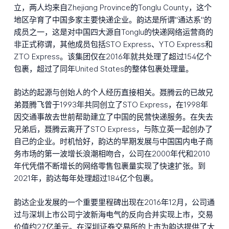
立，两人均来自Zhejiang Province的Tonglu County，这个
地区孕育了中国多家主要快递企业。韵达是所谓"通达系"的
成员之一，这是对中国四大源自Tonglu的快递网络运营商的
非正式称谓，其他成员包括STO Express、YTO Express和
ZTO Express。该集团仅在2016年就共处理了超过154亿个
包裹，超过了同年United States的整体包裹处理量。
韵达的起源与创始人的个人经历直接相关。聂腾云的已故兄
弟聂腾飞曾于1993年共同创立了STO Express，在1998年
因交通事故去世前帮助建立了中国的民营快递服务。在失去
兄弟后，聂腾云离开了STO Express，与陈立英一起创办了
自己的企业。时机恰好，韵达的早期发展与中国国内电子商
务市场的第一波增长浪潮相吻合，公司在2000年代和2010
年代凭借不断增长的网络零售包裹量实现了快速扩张。到
2021年，韵达每年处理超过184亿个包裹。
韵达企业发展的一个重要里程碑出现在2016年12月，公司通
过与深圳上市公司宁波新海电气的反向合并实现上市，交易
价值约27亿美元。在深圳证券交易所的上市为韵达提供了大