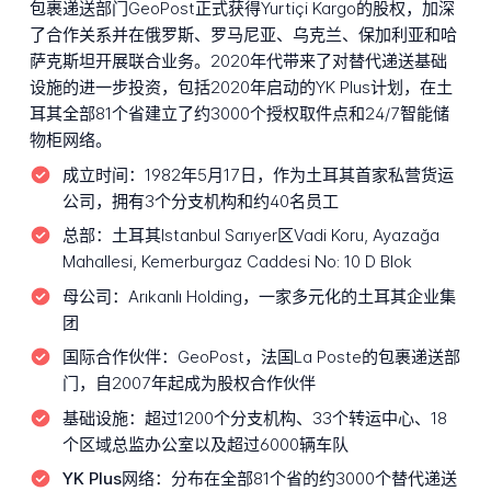
包裹递送部门GeoPost正式获得Yurtiçi Kargo的股权，加深
了合作关系并在俄罗斯、罗马尼亚、乌克兰、保加利亚和哈
萨克斯坦开展联合业务。2020年代带来了对替代递送基础
设施的进一步投资，包括2020年启动的YK Plus计划，在土
耳其全部81个省建立了约3000个授权取件点和24/7智能储
物柜网络。
成立时间：
1982年5月17日，作为土耳其首家私营货运
公司，拥有3个分支机构和约40名员工
总部：
土耳其Istanbul Sarıyer区Vadi Koru, Ayazağa
Mahallesi, Kemerburgaz Caddesi No: 10 D Blok
母公司：
Arıkanlı Holding，一家多元化的土耳其企业集
团
国际合作伙伴：
GeoPost，法国La Poste的包裹递送部
门，自2007年起成为股权合作伙伴
基础设施：
超过1200个分支机构、33个转运中心、18
个区域总监办公室以及超过6000辆车队
YK Plus网络：
分布在全部81个省的约3000个替代递送