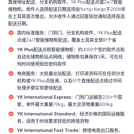
直接地址配送、分支机构取件、YK Plus配送点或24/7智能
储物柜。收件人选择配送日期选项由Yurtiçi Kargo于2008年
在土耳其首次推出，允许收件人通过回复短信通知选择首选
配送日期。
国内标准服务：
门到门、分支机构收件、YK Plus配送
点或24/7智能储物柜配送，覆盖土耳其全部81个省
YK Plus配送点和智能储物柜：
约3000个签约取件点和
自动化储物柜站点网络；储物柜包裹保存3天，可在任
何时间使用短信密码取件
电商服务：
大批量出站配送、打印退货码可在任何分支
机构或YK Plus点投递，以及51个直接配送点绕过中间
处理步骤实现更快配送
YK International Express：
门到门运输至220+个国
家，单件最大重量70kg，最大总货物重量600kg
YK International Standard：
经济价格的国际运输服
务，适用于时效要求较低的跨境货物
YK International Fast Trade：
跨境电商出口服务，