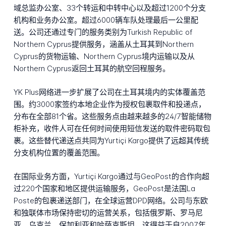
域总监办公室、33个转运和中转中心以及超过1200个分支
机构和业务办公室。超过6000辆车队处理最后一公里配
送。公司还通过专门的服务类别为Turkish Republic of
Northern Cyprus提供服务，涵盖从土耳其到Northern
Cyprus的货物运输、Northern Cyprus境内运输以及从
Northern Cyprus返回土耳其的航空回程服务。
YK Plus网络进一步扩展了公司在土耳其境内的实体覆盖范
围。约3000家签约本地企业作为授权包裹取件和投递点，
分布在全部81个省。这些服务点由越来越多的24/7智能储物
柜补充，收件人可在任何时间使用短信发送的取件密码取包
裹。这些替代递送点共同为Yurtiçi Kargo提供了远超其传统
分支机构位置的覆盖范围。
在国际业务方面，Yurtiçi Kargo通过与GeoPost的合作向超
过220个国家和地区提供运输服务，GeoPost是法国La
Poste的包裹递送部门，在全球运营DPD网络。公司与东欧
和独联体市场保持密切的运营关系，包括俄罗斯、罗马尼
亚、乌克兰、保加利亚和哈萨克斯坦，这得益于自2007年