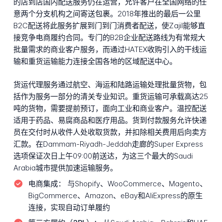
的店到店国内配送服务仍在运营，允许客户在全国网络的任
意两个分支机构之间寄送包裹。2018年推出的最后一公里
B2C配送将此服务扩展到门到门消费者配送，使Zajil能够直
接竞争电商履约合同。专门的B2B企业配送路线为有常规大
批量需求的商业客户服务，而通过HATEX收购引入的干线运
输和重货运输能力连接全国各地的区域配送中心。
货运代理服务通过航空、海运和陆路运输处理批量货物，包
括作为服务一部分的清关专业知识。重货运输可承载高达25
吨的货物，需要提前预订，面向工业和商业客户。温控配送
适用于药品、易腐商品和医疗用品。货到付款服务允许快递
员在交付时从收件人处收取货款，并扣除相关费用后向卖方
汇款。在Dammam-Riyadh-Jeddah走廊的Super Express
选项保证次日上午09:00前送达，为这三个最大的Saudi
Arabia城市提供加速运输服务。
电商集成：
与Shopify、WooCommerce、Magento、
BigCommerce、Amazon、eBay和AliExpress的原生
连接，实现自动订单履约