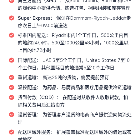
第三方履约（3PL）：
从Saudi Arabia、Bahrain和UAE
的履约中心提供仓储、拣选打包、捆绑组装和库存管理
Super Express：
保证在Dammam-Riyadh-Jeddah走
廊次日上午09:00前送达
标准国内配送：
Riyadh市内1个工作日，500公里内目
的地约24小时，500至1000公里48小时，1000公里以
上目的地72小时
国际配送：
UAE 3至5个工作日，United States 7至10
个工作日，其他国际目的地通常5至10个工作日
重货运输：
高达25吨的货物，需要提前预订
温控配送：
为药品、易腐商品和医疗用品提供冷链运输
货到付款（COD）：
在配送时从收件人收取货款，扣
除相关费用后汇给卖方
退货管理：
为管理客户退货的电商商户提供逆向物流处
理
配送区域外服务：
扩展覆盖标准配送区域外的偏远或农
村地区