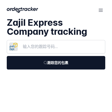
Zajil Express
Company tracking
跟踪您的包裹