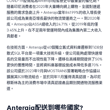
COVID-19疫情成為Anteraja短暫歷史中最重要的催化劑。
隨着印尼消費者在2020年大量轉向網上購物，全國對速遞
服務的需求急劇上升。Anteraja當年841.99%的收入增長使
該公司成為東南亞增長最快的物流營運商之一。到2020年
底，Anteraja佔ASSA總收入的24.71%，從2019年底的僅
3.45%上升，在不足兩年營運時間內成為集團內第二大收入
貢獻者。
在技術方面，Anteraja從40個獨立舊式資料庫遷移到TiDB分
散式SQL平台是一項重大技術升級，使公司能夠處理快速增
長的交易量而不出現性能下降。遷移在高峰期間提供了50%
更快的響應時間，並將資料庫基礎設施成本降低多達70%。
該公司還於2023年9月與MOSTRANS簽署戰略合作協議以
擴展其B2B物流組合，並於同年11月獲得清真認證，為印尼
穆斯林為主的消費市場中清真認證產品類別開通物流服務渠
道。
Anteraja配送到哪些國家?