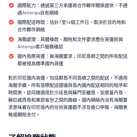
國際能力：
通過第三方承運商合作夥伴關係提供，不通
過Anteraja自有網絡
國際配送時間：
估計7至14個工作日，取決於目的地和
合作夥伴網絡
海關處理：
具體條款、關稅和文件要求應在貨運前與
Anteraja客戶服務確認
國內島際貨運：
無海關要求；印尼島嶼之間的所有配送
都被視為標準國內貨運
對於印尼國內貨運，包括群島不同島嶼之間的配送，不適用
海關手續。所有島際配送遵循與島內國內配送相同的程序和
時間表。這同樣適用於爪哇島與蘇門答臘島、加里曼丹島、
蘇拉威西島和東部省份之間的路線。國內網絡內沒有海關要
求意味着在印尼境內的任何貨運都不涉及進口申報、海關表
格或關稅支付。