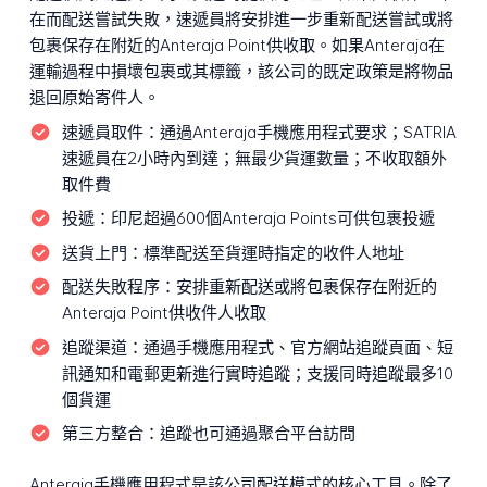
在而配送嘗試失敗，速遞員將安排進一步重新配送嘗試或將
包裹保存在附近的Anteraja Point供收取。如果Anteraja在
運輸過程中損壞包裹或其標籤，該公司的既定政策是將物品
退回原始寄件人。
速遞員取件：
通過Anteraja手機應用程式要求；SATRIA
速遞員在2小時內到達；無最少貨運數量；不收取額外
取件費
投遞：
印尼超過600個Anteraja Points可供包裹投遞
送貨上門：
標準配送至貨運時指定的收件人地址
配送失敗程序：
安排重新配送或將包裹保存在附近的
Anteraja Point供收件人收取
追蹤渠道：
通過手機應用程式、官方網站追蹤頁面、短
訊通知和電郵更新進行實時追蹤；支援同時追蹤最多10
個貨運
第三方整合：
追蹤也可通過聚合平台訪問
Anteraja手機應用程式是該公司配送模式的核心工具。除了