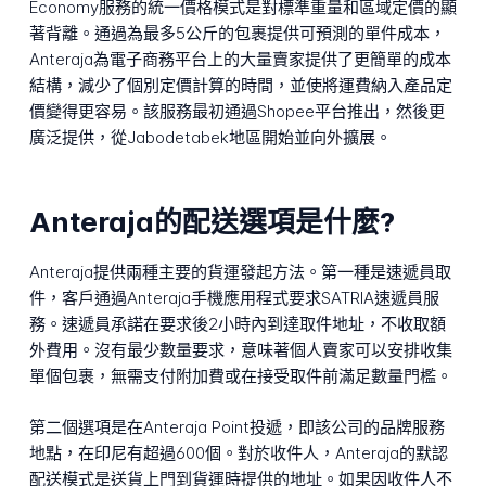
Economy服務的統一價格模式是對標準重量和區域定價的顯
著背離。通過為最多5公斤的包裹提供可預測的單件成本，
Anteraja為電子商務平台上的大量賣家提供了更簡單的成本
結構，減少了個別定價計算的時間，並使將運費納入產品定
價變得更容易。該服務最初通過Shopee平台推出，然後更
廣泛提供，從Jabodetabek地區開始並向外擴展。
Anteraja的配送選項是什麼?
Anteraja提供兩種主要的貨運發起方法。第一種是速遞員取
件，客戶通過Anteraja手機應用程式要求SATRIA速遞員服
務。速遞員承諾在要求後2小時內到達取件地址，不收取額
外費用。沒有最少數量要求，意味著個人賣家可以安排收集
單個包裹，無需支付附加費或在接受取件前滿足數量門檻。
第二個選項是在Anteraja Point投遞，即該公司的品牌服務
地點，在印尼有超過600個。對於收件人，Anteraja的默認
配送模式是送貨上門到貨運時提供的地址。如果因收件人不