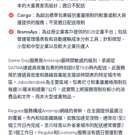
本的大量賣家而設計；週日不配送
Cargo：
為超出標準包裹級別重量限制的較重或較大貨
運提供的服務；不受週日配送限制
BisnisAja：
為註冊企業客戶提供的B2B企業平台；包括
營運管理儀表板和自動運輸成本分析工具；針對微型、
小型和中型企業以及較大企業托運人
Same Day服務是Anteraja最時間敏感的級別，承諾從
SATRIA速遞員收集包裹的時刻起8至15小時內配送。此服務
限於速遞員密度和路線容量能支援該時間表的特定城市地
區，Jabodetabek為主要區域。包裹尺寸和重量嚴格限制在
每邊30厘米和總重7公斤，這實際上將服務限制在較小的消
費品和文件，而非大型或重物品。
Regular服務構成Anteraja網絡的骨幹，在全國提供最廣泛
的覆蓋。市內和短距離路線，如雅加達至茂物，通常在1至2
個工作日內完成。至爪哇島以外省會城市的配送通常需要2
至3個工作日。Regular和Economy服務沒有週日營運對賣