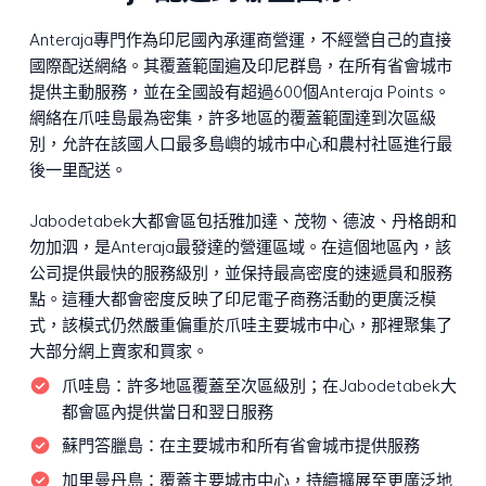
Anteraja專門作為印尼國內承運商營運，不經營自己的直接
國際配送網絡。其覆蓋範圍遍及印尼群島，在所有省會城市
提供主動服務，並在全國設有超過600個Anteraja Points。
網絡在爪哇島最為密集，許多地區的覆蓋範圍達到次區級
別，允許在該國人口最多島嶼的城市中心和農村社區進行最
後一里配送。
Jabodetabek大都會區包括雅加達、茂物、德波、丹格朗和
勿加泗，是Anteraja最發達的營運區域。在這個地區內，該
公司提供最快的服務級別，並保持最高密度的速遞員和服務
點。這種大都會密度反映了印尼電子商務活動的更廣泛模
式，該模式仍然嚴重偏重於爪哇主要城市中心，那裡聚集了
大部分網上賣家和買家。
爪哇島：
許多地區覆蓋至次區級別；在Jabodetabek大
都會區內提供當日和翌日服務
蘇門答臘島：
在主要城市和所有省會城市提供服務
加里曼丹島：
覆蓋主要城市中心，持續擴展至更廣泛地