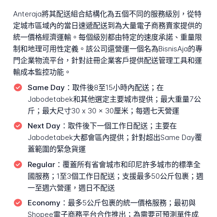
Anteraja將其配送組合結構化為五個不同的服務級別，從特
定城市區域內的當日速遞配送到為大量電子商務賣家提供的
統一價格經濟運輸。每個級別都由特定的速度承諾、重量限
制和地理可用性定義。該公司還營運一個名為BisnisAja的專
門企業物流平台，針對註冊企業客戶提供配送管理工具和運
輸成本監控功能。
Same Day：
取件後8至15小時內配送；在
Jabodetabek和其他選定主要城市提供；最大重量7公
斤；最大尺寸30 x 30 x 30厘米；每週七天營運
Next Day：
取件後下一個工作日配送；主要在
Jabodetabek大都會區內提供；針對超出Same Day覆
蓋範圍的緊急貨運
Regular：
覆蓋所有省會城市和印尼許多城市的標準全
國服務；1至3個工作日配送；支援最多50公斤包裹；週
一至週六營運，週日不配送
Economy：
最多5公斤包裹的統一價格服務；最初與
Shopee電子商務平台合作推出；為需要可預測單件成