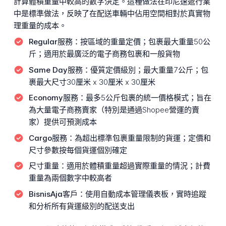
計算體積重量中較高的數字決定。這種做法在印尼速遞行業
中是標準做法，反映了在配送車輛中佔用空間相對於真實物
理重量的成本。
Regular服務：
按區域的重量定價；包裹最大重量50公
斤；適用於最廣泛的電子商務包裹和一般貨物
Same Day服務：
優質定價級別；最大重量7公斤；包
裹最大尺寸30厘米 x 30厘米 x 30厘米
Economy服務：
最多5公斤包裹的統一價格模式；旨在
為大量電子商務賣家（特別是通過Shopee營運的賣
家）提供可預測成本
Cargo服務：
為超出標準包裹重量限制的貨運；定價和
尺寸參數按每個貨運個別確定
尺寸重量：
適用於體積重量超過實際重量的情況；計費
重量為兩個數字中較高者
BisnisAja客戶：
使用自動成本管理儀表板，實時追蹤
和分析所有貨運級別的配送支出