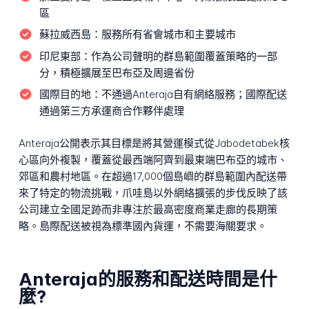
區
蘇拉威西島：
服務所有省會城市和主要城市
印尼東部：
作為公司聲明的群島範圍覆蓋策略的一部
分，積極擴展至巴布亞及周邊省份
國際目的地：
不通過Anteraja自有網絡服務；國際配送
通過第三方承運商合作夥伴處理
Anteraja公開表示其目標是將其營運模式從Jabodetabek核
心區向外複製，覆蓋從最西端阿齊到最東端巴布亞的城市、
郊區和農村地區。在超過17,000個島嶼的群島範圍內配送帶
來了特定的物流挑戰，爪哇島以外網絡擴張的步伐反映了該
公司建立全國足跡而非專注於最高密度商業走廊的長期策
略。島際配送被視為標準國內貨運，不需要海關要求。
Anteraja的服務和配送時間是什
麼?