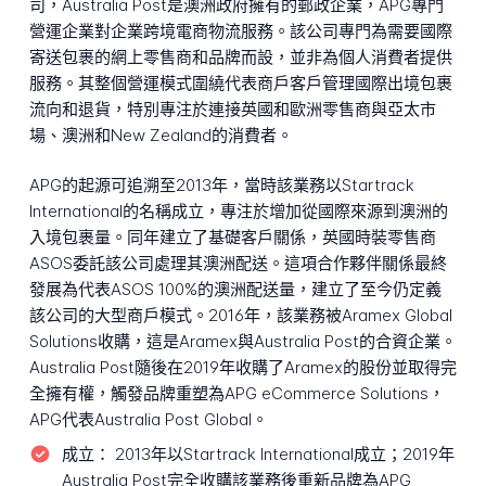
司，Australia Post是澳洲政府擁有的郵政企業，APG專門
營運企業對企業跨境電商物流服務。該公司專門為需要國際
寄送包裹的網上零售商和品牌而設，並非為個人消費者提供
服務。其整個營運模式圍繞代表商戶客戶管理國際出境包裹
流向和退貨，特別專注於連接英國和歐洲零售商與亞太市
場、澳洲和New Zealand的消費者。
APG的起源可追溯至2013年，當時該業務以Startrack
International的名稱成立，專注於增加從國際來源到澳洲的
入境包裹量。同年建立了基礎客戶關係，英國時裝零售商
ASOS委託該公司處理其澳洲配送。這項合作夥伴關係最終
發展為代表ASOS 100%的澳洲配送量，建立了至今仍定義
該公司的大型商戶模式。2016年，該業務被Aramex Global
Solutions收購，這是Aramex與Australia Post的合資企業。
Australia Post隨後在2019年收購了Aramex的股份並取得完
全擁有權，觸發品牌重塑為APG eCommerce Solutions，
APG代表Australia Post Global。
成立：
2013年以Startrack International成立；2019年
Australia Post完全收購該業務後重新品牌為APG