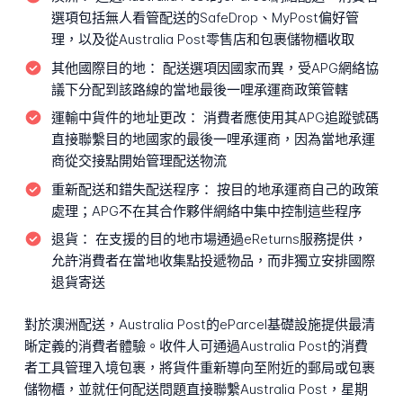
選項包括無人看管配送的SafeDrop、MyPost偏好管
理，以及從Australia Post零售店和包裹儲物櫃收取
其他國際目的地：
配送選項因國家而異，受APG網絡協
議下分配到該路線的當地最後一哩承運商政策管轄
運輸中貨件的地址更改：
消費者應使用其APG追蹤號碼
直接聯繫目的地國家的最後一哩承運商，因為當地承運
商從交接點開始管理配送物流
重新配送和錯失配送程序：
按目的地承運商自己的政策
處理；APG不在其合作夥伴網絡中集中控制這些程序
退貨：
在支援的目的地市場通過eReturns服務提供，
允許消費者在當地收集點投遞物品，而非獨立安排國際
退貨寄送
對於澳洲配送，Australia Post的eParcel基礎設施提供最清
晰定義的消費者體驗。收件人可通過Australia Post的消費
者工具管理入境包裹，將貨件重新導向至附近的郵局或包裹
儲物櫃，並就任何配送問題直接聯繫Australia Post，星期