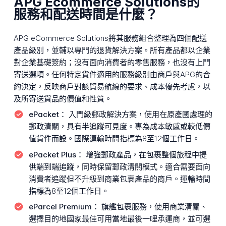
APG Ecommerce Solutions的
服務和配送時間是什麼？
APG eCommerce Solutions將其服務組合整理為四個配送
產品級別，並輔以專門的退貨解決方案。所有產品都以企業
對企業基礎簽約；沒有面向消費者的零售服務，也沒有上門
寄送選項。任何特定貨件適用的服務級別由商戶與APG的合
約決定，反映商戶對該貿易航線的要求、成本優先考慮，以
及所寄送貨品的價值和性質。
ePacket：
入門級郵政解決方案，使用在原產國處理的
郵政清關，具有半追蹤可見度。專為成本敏感或較低價
值貨件而設。國際運輸時間指標為8至12個工作日。
ePacket Plus：
增強郵政產品，在包裹整個旅程中提
供端到端追蹤，同時保留郵政清關模式。適合需要面向
消費者追蹤但不升級到商業包裹產品的商戶。運輸時間
指標為8至12個工作日。
eParcel Premium：
旗艦包裹服務，使用商業清關、
選擇目的地國家最佳可用當地最後一哩承運商，並可選