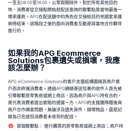
一至五08:00至18:00，公眾假期除外。對於所有其他目的
地，消費者從交接點開始就配送查詢的聯繫點是當地最後一
哩承運商。APG在配送鏈中的角色在交接給目的地國家承運
商時結束，該階段之後的面向消費者互動是與當地合作夥伴
進行的。
如果我的APG Ecommerce
Solutions包裹遺失或損壞，我應
該怎麼辦？
APG eCommerce Solutions的客戶支援結構圍繞其商戶客
戶而非終端消費者。通過APG網絡寄送包裹的收件人首先被
引導聯繫原零售商或網上商店，因為商戶與APG持有合約，
是代表消費者提出索賠的適當一方。APG的支援團隊隨後與
商戶合作調查問題，無論涉及遺失貨件、損壞物品，還是記
錄為已完成但消費者未收到的配送。
首個聯繫點：
進行購買的原零售商或網上商店；商戶持