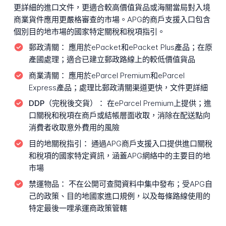
更詳細的進口文件，更適合較高價值貨品或海關當局對入境
商業貨件應用更嚴格審查的市場。APG的商戶支援入口包含
個別目的地市場的國家特定關稅和稅項指引。
郵政清關：
應用於ePacket和ePacket Plus產品；在原
產國處理；適合已建立郵政路線上的較低價值貨品
商業清關：
應用於eParcel Premium和eParcel
Express產品；處理比郵政清關渠道更快，文件更詳細
DDP（完稅後交貨）：
在eParcel Premium上提供；進
口關稅和稅項在商戶或結帳層面收取，消除在配送點向
消費者收取意外費用的風險
目的地關稅指引：
通過APG商戶支援入口提供進口關稅
和稅項的國家特定資訊，涵蓋APG網絡中的主要目的地
市場
禁運物品：
不在公開可查閱資料中集中發布；受APG自
己的政策、目的地國家進口規例，以及每條路線使用的
特定最後一哩承運商政策管轄