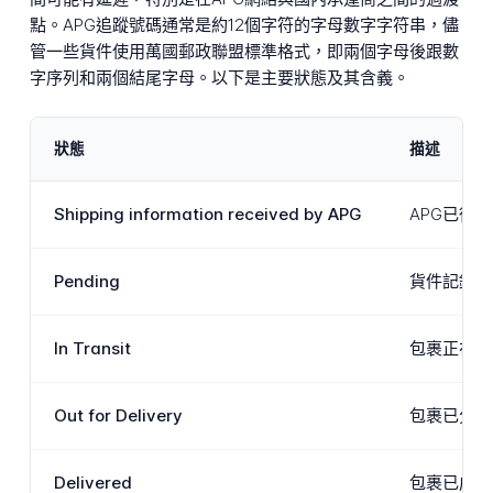
點。APG追蹤號碼通常是約12個字符的字母數字字符串，儘
管一些貨件使用萬國郵政聯盟標準格式，即兩個字母後跟數
字序列和兩個結尾字母。以下是主要狀態及其含義。
狀態
描述
Shipping information received by APG
APG已從
Pending
貨件記錄存
In Transit
包裹正在物
Out for Delivery
包裹已分配
Delivered
包裹已成功