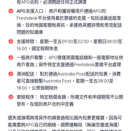
有APG合約，必須開啟任何正式調查
APG支援入口：
商戶和獲授權用戶通過APG的
Freshdesk平台使用基於票據的支援，包括涵蓋追蹤查
詢、目的地國家關稅資訊、承運商具體詳情和常見配送
問題的知識庫
支援時間：
星期一至五09:00至22:00，星期日08:00至
16:00，國定假期休息
一般商戶聯繫：
APG營運英國電話線和一般電郵地址供
商戶查詢；貨件特定支援通過Freshdesk票據平台處理
澳洲配送：
對於通過Australia Post配送的包裹，消費
者可直接聯繫Australia Post，星期一至五08:00至
18:00，公眾假期除外
索賠程序：
特定賠償金額、所需文件和申請期限不公開
發布，在個別商戶合約中定義
遺失或損壞跨境貨件的調查過程比國內包裹更複雜，因為可
能需要跨APG自己的網絡、國際運輸段（無論空運或海運）