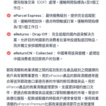
擇完稅後交貨（DDP）處理。運輸時間指標為4至8個工
作日。
eParcel Express：
最快服務級別，提供完全追蹤配
送，運輸時間加快，適合時間敏感訂單。運輸時間指標
為1至5個工作日。
eReturns - Drop Off：
完全追蹤的國內退貨解決方
案，允許目的地國家的消費者在當地投遞點退回物品，
而非獨立安排國際退貨寄送。
eReturnCN - Collected：
中國專用退貨變體，處理從
中國消費者流回原商戶的包裹。
郵政清關和商業清關之間的區別對於在產品級別之間選擇的
商戶具有實際重要性。用於ePacket產品的郵政清關通常適
合寄送到郵政進口渠道完善的市場的較低價值貨品。用於
eParcel產品的商業清關處理更快，支援更詳細的進口文
件，更適合較高價值貨品或進口管制較嚴格的市場。寄送中
高價位服裝、配飾或鞋履的時裝商戶通常會發現，使用商業
清關的eParcel Premium比郵政渠道選項更符合其營運情