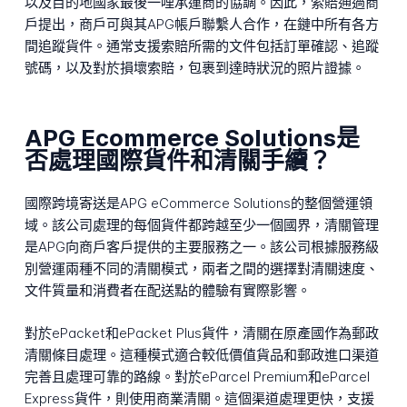
以及目的地國家最後一哩承運商的協調。因此，索賠通過商
戶提出，商戶可與其APG帳戶聯繫人合作，在鏈中所有各方
間追蹤貨件。通常支援索賠所需的文件包括訂單確認、追蹤
號碼，以及對於損壞索賠，包裹到達時狀況的照片證據。
APG Ecommerce Solutions是
否處理國際貨件和清關手續？
國際跨境寄送是APG eCommerce Solutions的整個營運領
域。該公司處理的每個貨件都跨越至少一個國界，清關管理
是APG向商戶客戶提供的主要服務之一。該公司根據服務級
別營運兩種不同的清關模式，兩者之間的選擇對清關速度、
文件質量和消費者在配送點的體驗有實際影響。
對於ePacket和ePacket Plus貨件，清關在原產國作為郵政
清關條目處理。這種模式適合較低價值貨品和郵政進口渠道
完善且處理可靠的路線。對於eParcel Premium和eParcel
Express貨件，則使用商業清關。這個渠道處理更快，支援