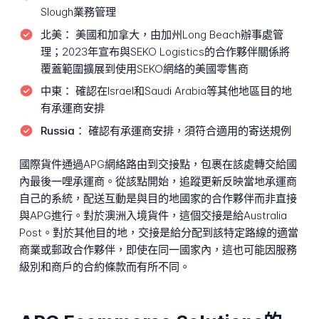
Slough業務管理
北美：
美國和加拿大，由加州Long Beach辦事處管
理；2023年宣布與SEKO Logistics的合作夥伴關係將
覆蓋範圍擴展到使用SEKO網絡的美國零售商
中東：
確認在Israel和Saudi Arabia等其他地區目的地
有承運商安排
Russia：
確認有承運商安排，須符合適用的寄送規例
國際貨件通過APG網絡路由到交接點，包裹在該處轉交給國
內最後一哩承運商。從該點開始，追蹤更新反映當地承運商
自己的系統，配送互動是與目的地國家的合作夥伴而非直接
與APG進行。對於澳洲入境貨件，這個交接是給Australia
Post。對於其他目的地，交接是給分配到該特定路線的適當
商業或郵政合作夥伴，即使在同一國家內，這也可能因服務
級別和商戶的合約條款而有所不同。