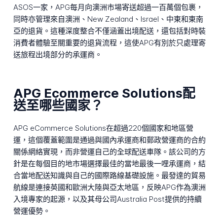
ASOS一家，APG每月向澳洲市場寄送超過一百萬個包裹，
同時亦管理來自澳洲、New Zealand、Israel、中東和東南
亞的退貨。這種深度整合不僅涵蓋出境配送，還包括對時裝
消費者體驗至關重要的退貨流程，這使APG有別於只處理寄
送旅程出境部分的承運商。
APG Ecommerce Solutions配
送至哪些國家？
APG eCommerce Solutions在超過220個國家和地區營
運，這個覆蓋範圍是通過與國內承運商和郵政營運商的合約
關係網絡實現，而非營運自己的全球配送車隊。該公司的方
針是在每個目的地市場選擇最佳的當地最後一哩承運商，結
合當地配送知識與自己的國際路線基礎設施。最發達的貿易
航線是連接英國和歐洲大陸與亞太地區，反映APG作為澳洲
入境專家的起源，以及其母公司Australia Post提供的持續
營運優勢。