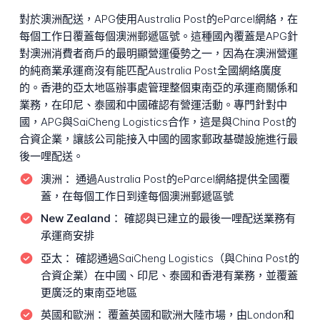
對於澳洲配送，APG使用Australia Post的eParcel網絡，在
每個工作日覆蓋每個澳洲郵遞區號。這種國內覆蓋是APG針
對澳洲消費者商戶的最明顯營運優勢之一，因為在澳洲營運
的純商業承運商沒有能匹配Australia Post全國網絡廣度
的。香港的亞太地區辦事處管理整個東南亞的承運商關係和
業務，在印尼、泰國和中國確認有營運活動。專門針對中
國，APG與SaiCheng Logistics合作，這是與China Post的
合資企業，讓該公司能接入中國的國家郵政基礎設施進行最
後一哩配送。
澳洲：
通過Australia Post的eParcel網絡提供全國覆
蓋，在每個工作日到達每個澳洲郵遞區號
New Zealand：
確認與已建立的最後一哩配送業務有
承運商安排
亞太：
確認通過SaiCheng Logistics（與China Post的
合資企業）在中國、印尼、泰國和香港有業務，並覆蓋
更廣泛的東南亞地區
英國和歐洲：
覆蓋英國和歐洲大陸市場，由London和