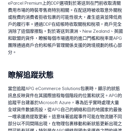
eParcel Premium上的DDP選項對於寄送到在門前收取清關
費用市場的時裝零售商特別相關。在配送時被收取意外關稅
或稅費的消費者拒收包裹的可能性很大，產生退貨並降低商
戶的履行率。通過DDP在結帳時收取關稅和稅項，商戶完全
消除了這個摩擦點。對於寄送到澳洲、New Zealand、英國
和歐盟的貨件，瞭解每個市場適用的進口門檻和稅率是APG
團隊通過商戶合約和帳戶管理關係支援的跨境規劃的核心部
分。
瞭解追蹤狀態
當您追蹤APG eCommerce Solutions包裹時，顯示的狀態
訊息反映貨件在其國際旅程每個階段的位置和狀況。APG的
追蹤平台建基於Microsoft Azure，專為近乎實時處理大量
全球貨件數據而設，從APG自己的網絡和目的地國家的最後
一哩承運商提取更新。這意味著追蹤事件可能在物流鏈不同
部分以不同間隔出現，在物理包裹移動和新狀態更新出現之
間可能有延遲，特別是在APG網絡與國內承運商之間的過渡