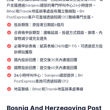
戶支援通過Sarajevo總部的專門呼叫中心24小時提供，
Bihać和Travnik地區辦事處設有獨立聯絡點。BH
PostExpress客戶可直接透過短碼1312聯絡專門支援。
投訴期限：
原投寄日期起6個月
合資格申訴類型：
運輸延誤、投遞方式錯誤、損壞、內
容物減少或完全遺失
必需申訴表格：
紙質表格CN08或P-115，可透過官方投
訴網站獲取
國內投訴回應：
提交後30天內書面回覆
國際投訴回應：
提交後60天內書面回覆
24小時呼叫中心：
Sarajevo總部提供；BH
PostExpress查詢可透過短碼1312
地區聯絡：
Bihać和Travnik地區辦事處專線
Bosnia And Herzegovina Post