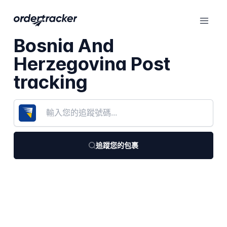
Bosnia And
Herzegovina Post
tracking
追蹤您的包裹