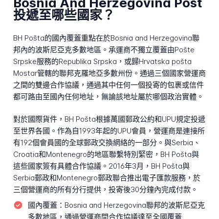
Bosnia And Herzegovina Post
投遞至哪些國家？
BH Pošta的國內覆蓋重點在於Bosnia and Herzegovina聯
邦內的波斯尼亞克多數地區。承運商不獨立覆蓋由Pošte
Srpske服務的Republika Srpska，或歸Hrvatska pošta
Mostar管轄的聯邦克羅地亞多數州份。通過三個國家營運商
之間的雙邊合作協議，通過其中任何一個投寄的包裹或信件
都可路由至國內任何地址，無論該地址屬於哪個政治實體。
對於國際貨件，BH Pošta根據萬國郵政公約和UPU規定投遞
至世界各國。作為自1993年起的UPU會員，營運商是連接所
有192個會員國的全球郵政交換網絡的一部分。與Serbia、
Croatia和Montenegro的地區聯繫特別緊密，BH Pošta與
這些國家簽有具體合作協議。2016年3月，BH Pošta與
Serbia郵政和Montenegro郵政聯合推出電子匯款服務，於
三個營運商的所有分行提供，投寄後30分鐘內完成付款。
國內覆蓋：
Bosnia and Herzegovina聯邦的波斯尼亞克
多數地區，通過營運商間合作協議達至全國覆蓋