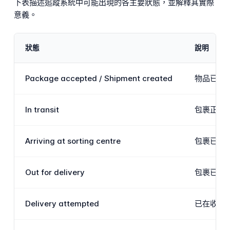
下表描述追蹤系統中可能出現的各主要狀態，並解釋其實際
意義。
狀態
說明
Package accepted / Shipment created
物品已在
In transit
包裹正在郵
Arriving at sorting centre
包裹已到
Out for delivery
包裹已裝
Delivery attempted
已在收件