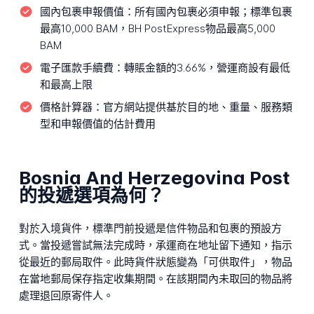
國內包裹申報價值：
所有國內包裹必須申報；標準包裹
最高10,000 BAM，BH PostExpress物品最高5,000
BAM
電子匯款手續費：
轉賬金額的3.66%，營運商設有最低
和最高上限
價格計算器：
官方網站提供基於目的地、重量、服務類
型和申報價值的估計費用
Bosnia And Herzegovina Post
的投遞選項為何？
對於入境貨件，標準門前投遞是信件物品和包裹的預設方
式。當投遞嘗試無法完成時，承運商在地址留下通知，指示
從最近的郵局取件。此時貨件狀態變為「可供取件」，物品
在當地郵局保存指定收集期間。在該期間內未取回的物品將
處理退回原寄件人。