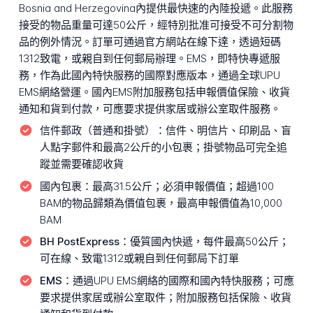
Bosnia and Herzegovina內提供最快速的內陸投遞。此服務
接受的物品重量可達50公斤，經特別批准可接受不可分割物
品的例外情況。訂單可通過官方網站在線下達，透過短碼
1312致電，或親自到任何郵局辦理。EMS，即特快專遞服
務，作為此國內特快服務的國際對應版本，通過全球UPU
EMS網絡營運。國內EMS附加服務包括申報價值保險、收貨
通知和貨到付款，可應要求提供家居或辦公室取件服務。
信件郵政（普通和掛號）：
信件、明信片、印刷品、盲
人點字郵件和最高2公斤的小包裹；掛號物品可完全追
蹤並需要確認收貨
國內包裹：
最高31.5公斤；必須申報價值；超過100
BAM的物品歸類為價值包裹，最高申報價值為10,000
BAM
BH PostExpress：
優質國內快遞，每件最高50公斤；
可在線、致電1312或親自到任何郵局下訂單
EMS：
通過UPU EMS網絡的國際和國內特快服務；可應
要求提供家居或辦公室取件；附加服務包括保險、收貨