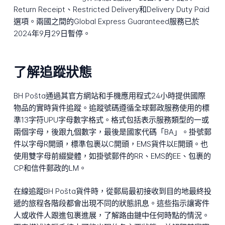
Return Receipt、Restricted Delivery和Delivery Duty Paid
選項。兩國之間的Global Express Guaranteed服務已於
2024年9月29日暫停。
了解追蹤狀態
BH Pošta通過其官方網站和手機應用程式24小時提供國際
物品的實時貨件追蹤。追蹤號碼遵循全球郵政服務使用的標
準13字符UPU字母數字格式。格式包括表示服務類型的一或
兩個字母，後跟九個數字，最後是國家代碼「BA」。掛號郵
件以字母R開頭，標準包裹以C開頭，EMS貨件以E開頭。也
使用雙字母前綴變體，如掛號郵件的RR、EMS的EE、包裹的
CP和信件郵政的LM。
在線追蹤BH Pošta貨件時，從郵局最初接收到目的地最終投
遞的旅程各階段都會出現不同的狀態訊息。這些指示讓寄件
人或收件人跟進包裹進展，了解路由鏈中任何時點的情況。