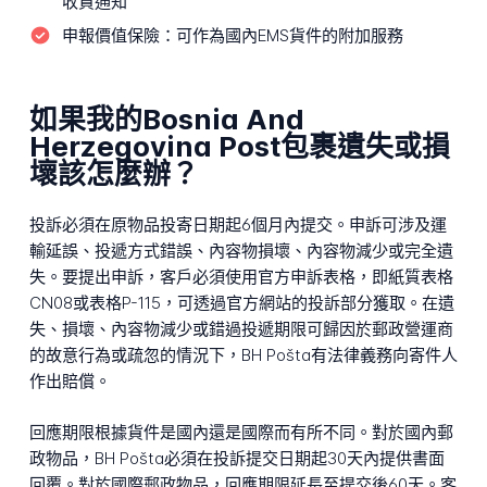
收貨通知
申報價值保險：
可作為國內EMS貨件的附加服務
如果我的Bosnia And
Herzegovina Post包裹遺失或損
壞該怎麼辦？
投訴必須在原物品投寄日期起6個月內提交。申訴可涉及運
輸延誤、投遞方式錯誤、內容物損壞、內容物減少或完全遺
失。要提出申訴，客戶必須使用官方申訴表格，即紙質表格
CN08或表格P-115，可透過官方網站的投訴部分獲取。在遺
失、損壞、內容物減少或錯過投遞期限可歸因於郵政營運商
的故意行為或疏忽的情況下，BH Pošta有法律義務向寄件人
作出賠償。
回應期限根據貨件是國內還是國際而有所不同。對於國內郵
政物品，BH Pošta必須在投訴提交日期起30天內提供書面
回覆。對於國際郵政物品，回應期限延長至提交後60天。客