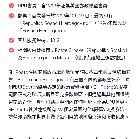
UPU會員：
自1993年起為萬國郵政聯盟會員
郵票：
首次發行於1993年10月27日，最初印有
「Republika Bosna i Hercegovina」，1996年起改為
「Bosna i Hercegovina」
客戶服務短碼：
1312
相關國內營運商：
Pošte Srpske（Republika Srpska）
及Hrvatska pošta Mostar（聯邦克羅地亞多數地區）
BH Pošta在國家郵政市場的地位受該國不尋常的政治結構影
響。Bosnia and Herzegovina有三個不同的郵政營運商，每
個都與Dayton協議界定的政治實體相關。BH Pošta的服務
範圍正式為聯邦波斯尼亞克多數地區，但通過與其他兩個營
運商的合作，貨件可路由至國內任何地址。作為UPU會員，
BH Pošta參與連接所有192個會員國的全球郵政交換系統，
讓營運商能在世界上幾乎每個目的地國際派遣和接收包裹。