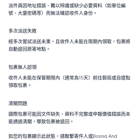
派件員因地址錯誤、難以辨識或缺少必要資料（如單位編
號、大廈密碼等）而無法確認收件人身份。
多次派送失敗
經多次嘗試派送未果，且收件人未能在限期內領取，包裹將
自動退回原寄地點。
包裹無人認領
收件人未能在保管期限內（通常為15天）前往郵局或自提點
領取包裹。
清關問題
國際包裹可能因文件缺失、資料不完整或申報價值錯誤而未
能通過清關，導致包裹被退回。
如您的包裹顯示此狀態，請聯繫寄件人或Bosnia And