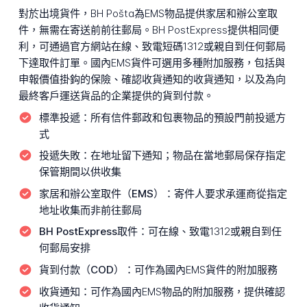
對於出境貨件，BH Pošta為EMS物品提供家居和辦公室取
件，無需在寄送前前往郵局。BH PostExpress提供相同便
利，可通過官方網站在線、致電短碼1312或親自到任何郵局
下達取件訂單。國內EMS貨件可選用多種附加服務，包括與
申報價值掛鈎的保險、確認收貨通知的收貨通知，以及為向
最終客戶運送貨品的企業提供的貨到付款。
標準投遞：
所有信件郵政和包裹物品的預設門前投遞方
式
投遞失敗：
在地址留下通知；物品在當地郵局保存指定
保管期間以供收集
家居和辦公室取件（EMS）：
寄件人要求承運商從指定
地址收集而非前往郵局
BH PostExpress取件：
可在線、致電1312或親自到任
何郵局安排
貨到付款（COD）：
可作為國內EMS貨件的附加服務
收貨通知：
可作為國內EMS物品的附加服務，提供確認