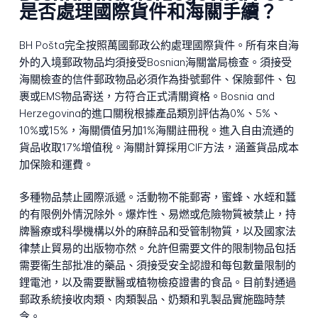
是否處理國際貨件和海關手續？
BH Pošta完全按照萬國郵政公約處理國際貨件。所有來自海
外的入境郵政物品均須接受Bosnian海關當局檢查。須接受
海關檢查的信件郵政物品必須作為掛號郵件、保險郵件、包
裹或EMS物品寄送，方符合正式清關資格。Bosnia and
Herzegovina的進口關稅根據產品類別評估為0%、5%、
10%或15%，海關價值另加1%海關註冊稅。進入自由流通的
貨品收取17%增值稅。海關計算採用CIF方法，涵蓋貨品成本
加保險和運費。
多種物品禁止國際派遞。活動物不能郵寄，蜜蜂、水蛭和蠶
的有限例外情況除外。爆炸性、易燃或危險物質被禁止，持
牌醫療或科學機構以外的麻醉品和受管制物質，以及國家法
律禁止貿易的出版物亦然。允許但需要文件的限制物品包括
需要衞生部批准的藥品、須接受安全認證和每包數量限制的
鋰電池，以及需要獸醫或植物檢疫證書的食品。目前對通過
郵政系統接收肉類、肉類製品、奶類和乳製品實施臨時禁
令。