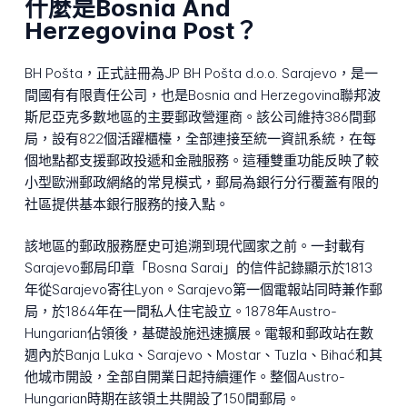
什麼是Bosnia And
Herzegovina Post？
BH Pošta，正式註冊為JP BH Pošta d.o.o. Sarajevo，是一
間國有有限責任公司，也是Bosnia and Herzegovina聯邦波
斯尼亞克多數地區的主要郵政營運商。該公司維持386間郵
局，設有822個活躍櫃檯，全部連接至統一資訊系統，在每
個地點都支援郵政投遞和金融服務。這種雙重功能反映了較
小型歐洲郵政網絡的常見模式，郵局為銀行分行覆蓋有限的
社區提供基本銀行服務的接入點。
該地區的郵政服務歷史可追溯到現代國家之前。一封載有
Sarajevo郵局印章「Bosna Sarai」的信件記錄顯示於1813
年從Sarajevo寄往Lyon。Sarajevo第一個電報站同時兼作郵
局，於1864年在一間私人住宅設立。1878年Austro-
Hungarian佔領後，基礎設施迅速擴展。電報和郵政站在數
週內於Banja Luka、Sarajevo、Mostar、Tuzla、Bihać和其
他城市開設，全部自開業日起持續運作。整個Austro-
Hungarian時期在該領土共開設了150間郵局。