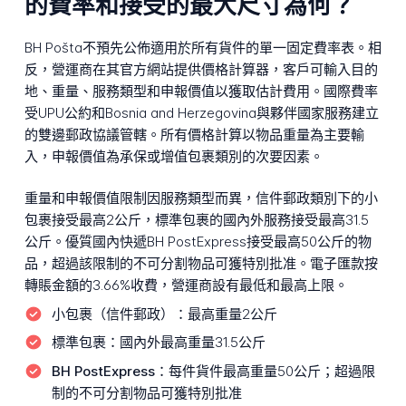
的費率和接受的最大尺寸為何？
BH Pošta不預先公佈適用於所有貨件的單一固定費率表。相
反，營運商在其官方網站提供價格計算器，客戶可輸入目的
地、重量、服務類型和申報價值以獲取估計費用。國際費率
受UPU公約和Bosnia and Herzegovina與夥伴國家服務建立
的雙邊郵政協議管轄。所有價格計算以物品重量為主要輸
入，申報價值為承保或增值包裹類別的次要因素。
重量和申報價值限制因服務類型而異，信件郵政類別下的小
包裹接受最高2公斤，標準包裹的國內外服務接受最高31.5
公斤。優質國內快遞BH PostExpress接受最高50公斤的物
品，超過該限制的不可分割物品可獲特別批准。電子匯款按
轉賬金額的3.66%收費，營運商設有最低和最高上限。
小包裹（信件郵政）：
最高重量2公斤
標準包裹：
國內外最高重量31.5公斤
BH PostExpress：
每件貨件最高重量50公斤；超過限
制的不可分割物品可獲特別批准