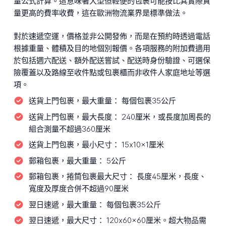
量公式計算。這意味著大型但輕便的包裹可能按比其實際質
量更高的費率收費，這在歐洲物流業界是標準做法。
對於速遞空運，價格並非公開發佈，而是在預約時透過電話
根據重量、體積及目的地個別報價。各項服務的附加費適用
於包括週六配送、額外配送嘗試、配送時身份驗證、可選保
險覆蓋以及路線至收件點或包裹櫃而非收件人家庭地址等選
項。
送貨上門包裹，最大重量：
每個包裹35公斤
送貨上門包裹，最大長度：
240厘米，或長度加周長的
組合測量不超過360厘米
送貨上門包裹，最小尺寸：
15x10x1厘米
郵箱包裹，最大重量：
5公斤
郵箱包裹，捲筒包裹最大尺寸：
長度45厘米，長度、
寬度及厚度合併不超過90厘米
翌日速遞，最大重量：
每個包裹35公斤
翌日速遞，最大尺寸：
120x60x60厘米。超大物品需