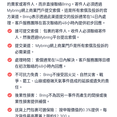
的賣家或寄件人，而非直接聯絡Bring。寄件人必須透過
Mybring網上商業門戶提交索償，這是所有索償及投訴的官
方渠道。Bring表示透過此渠道提交的投訴通常在14日內處
理，客戶服務團隊在首次聯絡的48小時內提供初步回應。
誰可提交索償：
包裹的寄件人。收件人必須聯絡寄件
人，然後透過Mybring平台提出索償。
提交渠道：
Mybring網上商業門戶是所有索償及投訴的
必需渠道。
處理時間：
索償通常在14日內解決。客戶服務團隊目標
在初次聯絡的48小時內回應。
不可抗力免責：
Bring不接受因火災、自然災害、戰
爭、罷工、山崩或極端天氣事件造成的延誤或遺失的責
任。
後果性損害：
Bring不為因另一事件而產生的間接或後
果性損害提供補償。
送貨上門包裹可選保險：
按申報價值的0.3%提供，每
次貨件最高覆蓋上限約$2,300。