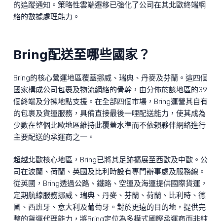
的追蹤通知。策略性雲端遷移已強化了公司在其北歐終端網
絡的數據處理能力。
Bring配送至哪些國家？
Bring的核心營運地區覆蓋挪威、瑞典、丹麥及芬蘭。這四個
國家構成公司包裹及物流網絡的骨幹，由分佈於該地區的39
個終端及分揀地點支援。在全部四個市場，Bring運營其自有
的包裹及貨運服務，具備直接最後一哩配送能力，使其成為
少數在整個北歐地區維持此覆蓋水準而不依賴夥伴網絡進行
主要配送的承運商之一。
超越北歐核心地區，Bring已將其足跡擴展至西歐及中歐。公
司在波蘭、荷蘭、英國及比利時設有專門辦事處及服務線。
從英國，Bring透過公路、鐵路、空運及海運提供國際貨運，
定期航線服務挪威、瑞典、丹麥、芬蘭、荷蘭、比利時、德
國、西班牙、意大利及葡萄牙。對於更遠的目的地，提供完
整的貨運代理能力，將Bring定位為多模式國際承運商而非純