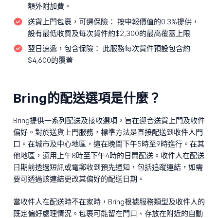
額外附加費。
送貨上門包裹，可選保險：
按申報價值的0.3%提供，
設有最低收費及每次貨件約$2,300的最高覆蓋上限
翌日速遞，包含保險：
此服務每次貨件預設包含約
$4,600的覆蓋
Bring的配送選項是什麼？
Bring提供一系列配送及接收選項，旨在迎合送貨上門及收件
偏好。對於送貨上門服務，標準方法是直接配送到收件人門
口。在城市及中心地區，這在晚間下午5時至9時進行。在其
他地區，適用上午8時至下午4時的日間配送。收件人在配送
日期前透過短訊或電郵收到預先通知，包括追蹤連結，如需
要可透過該連結更改其偏好的配送日期。
當收件人在配送時不在家時，Bring根據服務類型及收件人的
既定偏好處理情況。包裹可能留在門口、存放在附近的自動