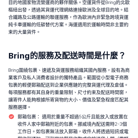
目的地國家物流營運商的夥伴關係。空運貨件從Bring的北歐
樞紐出發，透過其貨運代理網絡連接歐洲及全球目的地。結
合鐵路及公路運輸的聯運服務，作為歐洲內非緊急跨境貨運
純卡車運輸的低碳替代方案。海運適用於運輸時間非主要約
束的大量貨件。
Bring的服務及配送時間是什麼？
Bring圍繞包裹、速遞及貨運服務組織其國內服務，設有為商
業客戶及私人消費者設計的獨特產品。範圍從小型電子商務
包裹的輕便郵箱配送到企業供應鏈的完整貨運代理及倉儲。
每項服務都有其自身的重量限制、尺寸約束及配送時間窗，
讓寄件人能夠根據所寄貨物的大小、價值及緊急程度匹配其
服務選擇。
郵箱包裹：
適用於重量不超過5公斤且能放入或放置在
收件人家中郵箱附近的包裹。挪威境內配送需時2-3個
工作日。如包裹無法放入郵箱，收件人將透過短訊或電