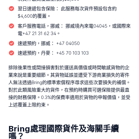
翌日速遞包含保險：
此服務每次貨件預設包含約
$4,600的覆蓋。
客戶服務電話，挪威：
挪威境內來電04045，或國際來
電+47 21 31 62 34。
速遞預約，挪威：
+47 04050
速遞預約，丹麥：
+45 70 103 103
排除後果性或間接損害對於運送高價值或時間敏感貨物的企
業來說是重要細節。其貨物延誤並遭受下游商業損失的寄件
人無法透過Bring的標準索償程序尋求這些次要損失的補償。
對於此類風險重大的貨件，在預約時購買可選保險提供最直
接的財務保障。0.3%的保費率適用於貨物的申報價值，並受
上述覆蓋上限約束。
Bring處理國際貨件及海關手續
嗎？