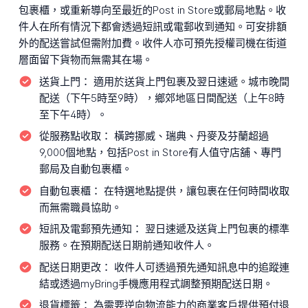
包裹櫃，或重新導向至最近的Post in Store或郵局地點。收
件人在所有情況下都會透過短訊或電郵收到通知。可安排額
外的配送嘗試但需附加費。收件人亦可預先授權司機在街道
層面留下貨物而無需其在場。
送貨上門：
適用於送貨上門包裹及翌日速遞。城市晚間
配送（下午5時至9時），鄉郊地區日間配送（上午8時
至下午4時）。
從服務點收取：
橫跨挪威、瑞典、丹麥及芬蘭超過
9,000個地點，包括Post in Store有人值守店舖、專門
郵局及自動包裹櫃。
自動包裹櫃：
在特選地點提供，讓包裹在任何時間收取
而無需職員協助。
短訊及電郵預先通知：
翌日速遞及送貨上門包裹的標準
服務。在預期配送日期前通知收件人。
配送日期更改：
收件人可透過預先通知訊息中的追蹤連
結或透過myBring手機應用程式調整預期配送日期。
退貨標籤：
為需要逆向物流能力的商業客戶提供預付退