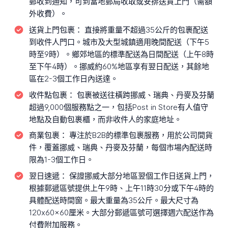
郵收到通知，可到當地郵局收取或安排送貨上門（需額
外收費）。
送貨上門包裹：
直接將重量不超過35公斤的包裹配送
到收件人門口。城市及大型城鎮適用晚間配送（下午5
時至9時）。鄉郊地區的標準配送為日間配送（上午8時
至下午4時）。挪威約60%地區享有翌日配送，其餘地
區在2-3個工作日內送達。
收件點包裹：
包裹被送往橫跨挪威、瑞典、丹麥及芬蘭
超過9,000個服務點之一，包括Post in Store有人值守
地點及自動包裹櫃，而非收件人的家庭地址。
商業包裹：
專注於B2B的標準包裹服務，用於公司間貨
件，覆蓋挪威、瑞典、丹麥及芬蘭，每個市場內配送時
限為1-3個工作日。
翌日速遞：
保證挪威大部分地區翌個工作日送貨上門，
根據郵遞區號提供上午9時、上午11時30分或下午4時的
具體配送時間窗。最大重量為35公斤。最大尺寸為
120x60x60厘米。大部分郵遞區號可選擇週六配送作為
付費附加服務。