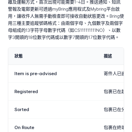
離及運輸方式，首次出現可能需要1-4日。推送通知、短訊
警報及電郵更新可透過myBring應用程式及Mybring平台啟
用，讓收件人無需手動檢查即可接收自動狀態更改。Bring使
用三種主要追蹤號碼格式：由兩個字母、九個數字及兩個字
母組成的13字符字母數字代碼（如CS111111111NO）、以數
字3開頭的18位數字代碼或以數字7開頭的17位數字代碼。
狀態
描述
Item is pre-advised
寄件人已通知
Registered
包裹已在起點設
Sorted
包裹已在分揀
On Route
包裹在終端或