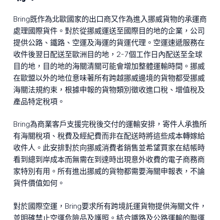
Bring既作為北歐國家的出口商又作為進入挪威貨物的承運商
處理國際貨件。對於從挪威運送至國際目的地的企業，公司
提供公路、鐵路、空運及海運的貨運代理。空運速遞服務在
收件後翌日配送至歐洲目的地，2-7個工作日內配送至全球
目的地，目的地的海關清關可能會增加整體運輸時間。挪威
在歐盟以外的地位意味著所有跨越挪威邊境的貨物都受挪威
海關法規約束，根據申報的貨物類別徵收進口稅、增值稅及
產品特定稅項。
Bring為商業客戶支援完稅後交付的運輸安排，寄件人承擔所
有海關稅項、稅費及經紀費而非在配送時將這些成本轉嫁給
收件人。此安排對於向挪威消費者銷售並希望買家在結帳時
看到總到岸成本而無需在到達時出現意外收費的電子商務商
家特別有用。所有進出挪威的貨物都需要海關申報表，不論
貨件價值如何。
對於國際空運，Bring要求所有跨境託運貨物提供海關文件，
並明確禁止空運危險品及護照。結合鐵路及公路運輸的聯運