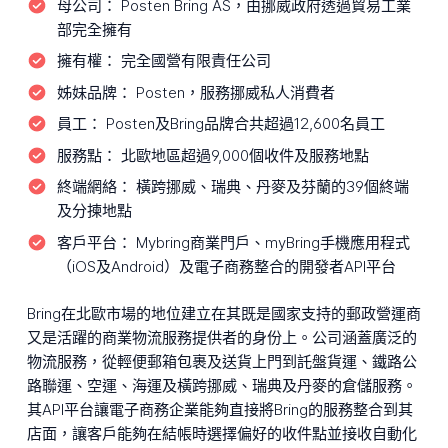
母公司：
Posten Bring AS，由挪威政府透過貿易工業
部完全擁有
擁有權：
完全國營有限責任公司
姊妹品牌：
Posten，服務挪威私人消費者
員工：
Posten及Bring品牌合共超過12,600名員工
服務點：
北歐地區超過9,000個收件及服務地點
終端網絡：
橫跨挪威、瑞典、丹麥及芬蘭的39個終端
及分揀地點
客戶平台：
Mybring商業門戶、myBring手機應用程式
（iOS及Android）及電子商務整合的開發者API平台
Bring在北歐市場的地位建立在其既是國家支持的郵政營運商
又是活躍的商業物流服務提供者的身份上。公司涵蓋廣泛的
物流服務，從輕便郵箱包裹及送貨上門到託盤貨運、鐵路公
路聯運、空運、海運及橫跨挪威、瑞典及丹麥的倉儲服務。
其API平台讓電子商務企業能夠直接將Bring的服務整合到其
店面，讓客戶能夠在結帳時選擇偏好的收件點並接收自動化