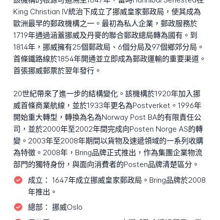
King Christian IV統治下成立了挪威皇家郵政局，使其成為
歐洲最早的郵政機構之一。最初為私人企業，郵政服務於
1719年通過涵蓋挪威及丹麥的聯合郵政總局轉為國有。到
1814年，挪威擁有25個郵政局、6個分局及97個鄉郊分局。
首條鐵路線於1854年開通並立即成為郵政運輸的重要渠道。
首張挪威郵票於翌年發行。
20世紀帶來了進一步的結構變化。該機構於1920年加入挪
威首條商業航線，並於1933年更名為Postverket。1996年
開始重大轉型，轉換為名為Norway Post BA的有限責任公
司，並於2000年至2002年間完成向Posten Norge AS的轉
變。2003年至2008年期間以貨物及速遞領域的一系列收購
為特徵。2008年，Bring品牌正式推出，作為集團企業物流
部門的獨特身份，與面向消費者的Posten品牌清楚區分。
成立：
1647年成立挪威皇家郵政局。Bring品牌於2008
年推出。
總部：
挪威Oslo