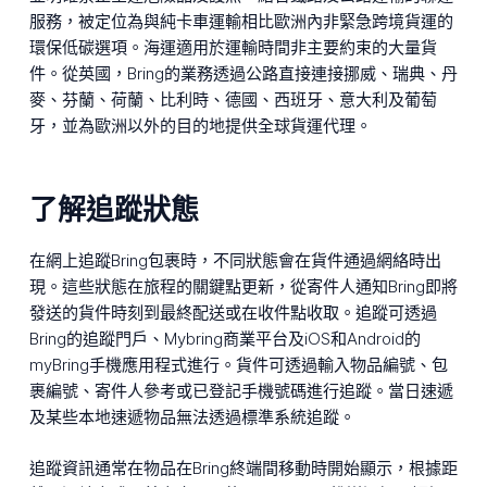
服務，被定位為與純卡車運輸相比歐洲內非緊急跨境貨運的
環保低碳選項。海運適用於運輸時間非主要約束的大量貨
件。從英國，Bring的業務透過公路直接連接挪威、瑞典、丹
麥、芬蘭、荷蘭、比利時、德國、西班牙、意大利及葡萄
牙，並為歐洲以外的目的地提供全球貨運代理。
了解追蹤狀態
在網上追蹤Bring包裹時，不同狀態會在貨件通過網絡時出
現。這些狀態在旅程的關鍵點更新，從寄件人通知Bring即將
發送的貨件時刻到最終配送或在收件點收取。追蹤可透過
Bring的追蹤門戶、Mybring商業平台及iOS和Android的
myBring手機應用程式進行。貨件可透過輸入物品編號、包
裹編號、寄件人參考或已登記手機號碼進行追蹤。當日速遞
及某些本地速遞物品無法透過標準系統追蹤。
追蹤資訊通常在物品在Bring終端間移動時開始顯示，根據距