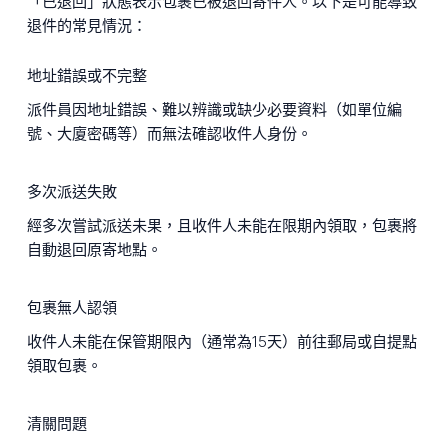
「已退回」狀態表示包裹已被退回寄件人。以下是可能導致
退件的常見情況：
地址錯誤或不完整
派件員因地址錯誤、難以辨識或缺少必要資料（如單位編
號、大廈密碼等）而無法確認收件人身份。
多次派送失敗
經多次嘗試派送未果，且收件人未能在限期內領取，包裹將
自動退回原寄地點。
包裹無人認領
收件人未能在保管期限內（通常為15天）前往郵局或自提點
領取包裹。
清關問題