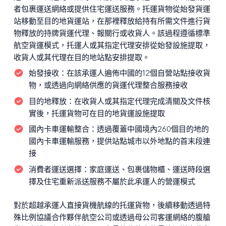
者包裹運送網絡或提供住宅運送服務。托運貨物從始發貨運
站移動至目的地貨運站，在那裡釋放給持有所需文件進行貨
物釋放的持牌貨運代理、報關行或收貨人。該過程遵循標準
航空貨運模式，托運人或其指定代理安排從始發設施提取，
收貨人或其代理在目的地站點安排提取。
始發接收：
在該承運人遍佈中國的12個自營站點接收貨
物，或透過向網絡供應的貨運代理整合服務接收
目的地釋放：
在收貨人或其指定代理完成清關及文件核
實後，托運貨物可在目的地貨運設施提取
國內卡車運輸整合：
透過覆蓋中國境內260個目的地的
國內卡車運輸服務，提供站點城市以外地點的首末段連
接
消費者運送選擇：
家庭運送、包裹儲物櫃、運送時段選
擇及住宅重新派送服務不屬於此承運人的營運模式
對於超越承運人直接貨機航線的托運貨物，後續移動透過特
殊比例協議合作夥伴航空公司或透過母公司客運網絡的腹艙