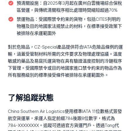
預清關設施：
自2025年3月起在廣州白雲機場綜合保稅
區營運，與傳統清關程序相比處理時間縮短超過70%
禁運物品：
受國際禁令約束的貨物，包括CITES列明的
物種及目的地國家法規禁止的材料，在標準接受政策下
被排除在承運範圍外
對於危險品，CZ-Special產品提供符合IATA危險品條例的運
輸，涵蓋受管制材料所需的文件要求及物理處理協議。溫度
敏感的藥品及易腐托運貨物在具有驗證溫度控制的冷鏈程序
下管理。受國際禁令或目的地國家進口禁令約束的物品作為
所有服務級別的標準接受條件被排除在承運範圍外。
了解追蹤狀態
China Southern Air Logistics使用標準IATA 11位數格式簽發
航空貨運單，承運人指定前綴784後跟8位數字，格式為
784-XXXXXXXX。追蹤可透過官方貨運門戶、透過Tang代