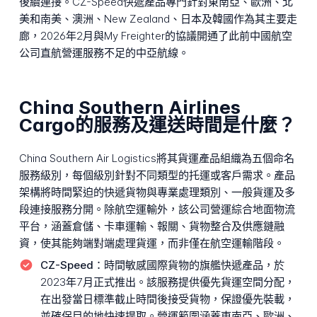
後續連接。CZ-Speed快遞產品專門針對東南亞、歐洲、北
美和南美、澳洲、New Zealand、日本及韓國作為其主要走
廊，2026年2月與My Freighter的協議開通了此前中國航空
公司直航營運服務不足的中亞航線。
China Southern Airlines
Cargo的服務及運送時間是什麼？
China Southern Air Logistics將其貨運產品組織為五個命名
服務級別，每個級別針對不同類型的托運或客戶需求。產品
架構將時間緊迫的快遞貨物與專業處理類別、一般貨運及多
段連接服務分開。除航空運輸外，該公司營運綜合地面物流
平台，涵蓋倉儲、卡車運輸、報關、貨物整合及供應鏈融
資，使其能夠端對端處理貨運，而非僅在航空運輸階段。
CZ-Speed：
時間敏感國際貨物的旗艦快遞產品，於
2023年7月正式推出。該服務提供優先貨運空間分配，
在出發當日標準截止時間後接受貨物，保證優先裝載，
並確保目的地快速提取。營運範圍涵蓋東南亞、歐洲、