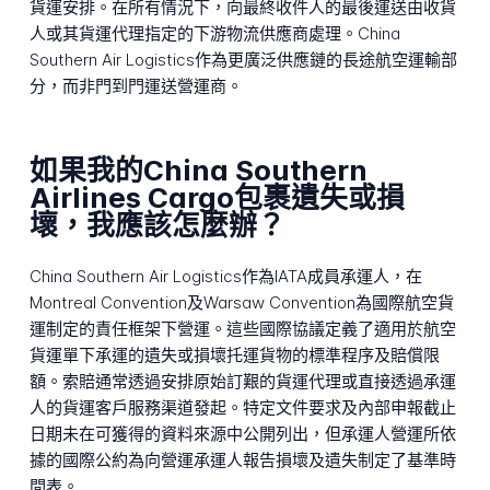
貨運安排。在所有情況下，向最終收件人的最後運送由收貨
人或其貨運代理指定的下游物流供應商處理。China
Southern Air Logistics作為更廣泛供應鏈的長途航空運輸部
分，而非門到門運送營運商。
如果我的China Southern
Airlines Cargo包裹遺失或損
壞，我應該怎麼辦？
China Southern Air Logistics作為IATA成員承運人，在
Montreal Convention及Warsaw Convention為國際航空貨
運制定的責任框架下營運。這些國際協議定義了適用於航空
貨運單下承運的遺失或損壞托運貨物的標準程序及賠償限
額。索賠通常透過安排原始訂艱的貨運代理或直接透過承運
人的貨運客戶服務渠道發起。特定文件要求及內部申報截止
日期未在可獲得的資料來源中公開列出，但承運人營運所依
據的國際公約為向營運承運人報告損壞及遺失制定了基準時
間表。