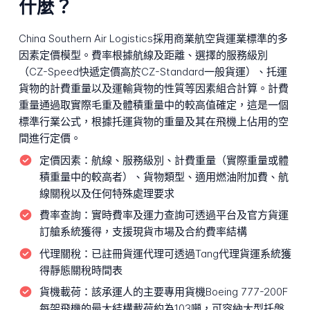
什麼？
China Southern Air Logistics採用商業航空貨運業標準的多
因素定價模型。費率根據航線及距離、選擇的服務級別
（CZ-Speed快遞定價高於CZ-Standard一般貨運）、托運
貨物的計費重量以及運輸貨物的性質等因素組合計算。計費
重量通過取實際毛重及體積重量中的較高值確定，這是一個
標準行業公式，根據托運貨物的重量及其在飛機上佔用的空
間進行定價。
定價因素：
航線、服務級別、計費重量（實際重量或體
積重量中的較高者）、貨物類型、適用燃油附加費、航
線關稅以及任何特殊處理要求
費率查詢：
實時費率及運力查詢可透過平台及官方貨運
訂艙系統獲得，支援現貨市場及合約費率結構
代理關稅：
已註冊貨運代理可透過Tang代理貨運系統獲
得靜態關稅時間表
貨機載荷：
該承運人的主要專用貨機Boeing 777-200F
每架飛機的最大結構載荷約為103噸，可容納大型托盤