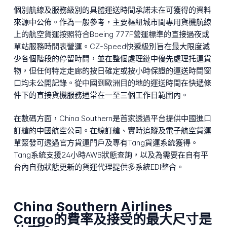
個別航線及服務級別的具體運送時間承諾未在可獲得的資料
來源中公佈。作為一般參考，主要樞紐城市間專用貨機航線
上的航空貨運按照符合Boeing 777F營運標準的直接過夜或
單站服務時間表營運。CZ-Speed快遞級別旨在最大限度減
少各個階段的停留時間，並在整個處理鏈中優先處理托運貨
物，但任何特定走廊的按日確定或按小時保證的運送時間窗
口均未公開記錄。從中國到歐洲目的地的運送時間在快遞條
件下的直接貨機服務通常在一至三個工作日範圍內。
在數碼方面，China Southern是首家透過平台提供中國進口
訂艙的中國航空公司。在線訂艙、實時追蹤及電子航空貨運
單簽發可透過官方貨運門戶及專有Tang貨運系統獲得。
Tang系統支援24小時AWB狀態查詢，以及為需要在自有平
台內自動狀態更新的貨運代理提供多系統EDI整合。
China Southern Airlines
Cargo的費率及接受的最大尺寸是