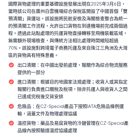
國際貨物處理的重要基礎設施發展出現在2025年3月6日，
當時該公司在廣州白雲機場綜合保稅區開設了中國首個「雙
預清關」貨運站。該設施將民航安檢及海關檢查整合為統一
的預清關工作流程，允許出口貨物在到達機場前完成兩個過
程。透過此站點處理的托運貨物直接轉移至飛機裝載區域，
無需額外現場檢查，與傳統方法相比處理時間縮短超過
70%。該設施對跨境電子商務托運及來自珠江三角洲及大灣
區的貨物具有特殊意義。
出口清關：
在中國出發前處理，報關作為綜合物流服務
提供的一部分
進口清關：
根據目的地國家法規處理；收貨人或其指定
報關行負責進口關稅及稅項，除非托運人與收貨人之間
已達成完稅後交貨安排
危險品：
在CZ-Special產品下按照IATA危險品條例運
輸，涵蓋文件及物理處理協議
溫控貨物：
藥品及易腐貨物的冷鏈管理在CZ-Special產
品線內按照驗證溫控協議處理