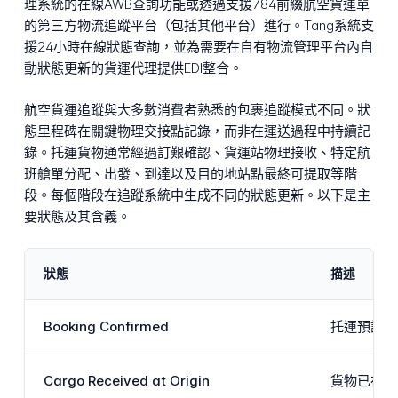
理系統的在線AWB查詢功能或透過支援784前綴航空貨運單
的第三方物流追蹤平台（包括其他平台）進行。Tang系統支
援24小時在線狀態查詢，並為需要在自有物流管理平台內自
動狀態更新的貨運代理提供EDI整合。
航空貨運追蹤與大多數消費者熟悉的包裹追蹤模式不同。狀
態里程碑在關鍵物理交接點記錄，而非在運送過程中持續記
錄。托運貨物通常經過訂艱確認、貨運站物理接收、特定航
班艙單分配、出發、到達以及目的地站點最終可提取等階
段。每個階段在追蹤系統中生成不同的狀態更新。以下是主
要狀態及其含義。
狀態
描述
Booking Confirmed
托運預訂已
Cargo Received at Origin
貨物已在始