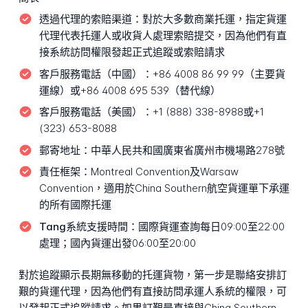
透過代理的索賠渠道：
對於大多數商業托運，指定貨運
代理代表托運人或收貨人處理索賠提交，因為他們有直
接系統訪問權限發起正式追蹤或索賠請求
客戶服務電話（中國）：
+86 4008 86 99 99（主要貨
運線）或+86 4008 695 539（替代線）
客戶服務電話（美國）：
+1 (888) 338-8988或+1
(323) 653-8088
郵寄地址：
中華人民共和國廣東省廣州市機場路278號
責任框架：
Montreal Convention及Warsaw
Convention，適用於China Southern航空貨運單下承運
的所有國際托運
Tang系統支援時間：
國際貨運查詢每日09:00至22:00
處理；國內貨運出發06:00至20:00
對於追蹤顯示長期無移動的托運貨物，第一步是聯絡安排訂
艱的貨運代理，因為他們有直接訪問承運人系統的權限，可
以發起正式追蹤請求。如果訂艱是直接與China Southern