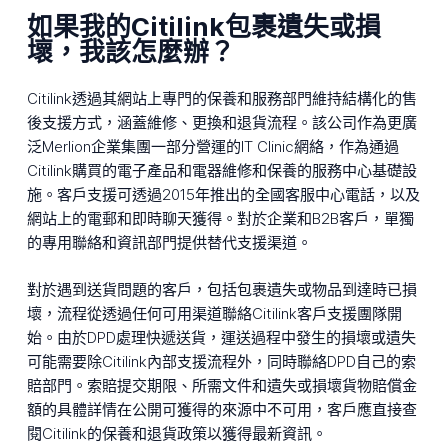
如果我的Citilink包裹遺失或損
壞，我該怎麼辦？
Citilink透過其網站上專門的保養和服務部門維持結構化的售
後支援方式，涵蓋維修、更換和退貨流程。該公司作為更廣
泛Merlion企業集團一部分營運的IT Clinic網絡，作為通過
Citilink購買的電子產品和電器維修和保養的服務中心基礎設
施。客戶支援可透過2015年推出的全國客服中心電話，以及
網站上的電郵和即時聊天獲得。對於企業和B2B客戶，單獨
的專用聯絡和資訊部門提供替代支援渠道。
對於遇到送貨問題的客戶，包括包裹遺失或物品到達時已損
壞，流程從透過任何可用渠道聯絡Citilink客戶支援團隊開
始。由於DPD處理快遞送貨，運送過程中發生的損壞或遺失
可能需要除Citilink內部支援流程外，同時聯絡DPD自己的索
賠部門。索賠提交期限、所需文件和遺失或損壞貨物賠償金
額的具體詳情在公開可獲得的來源中不可用，客戶應直接查
閱Citilink的保養和退貨政策以獲得最新資訊。