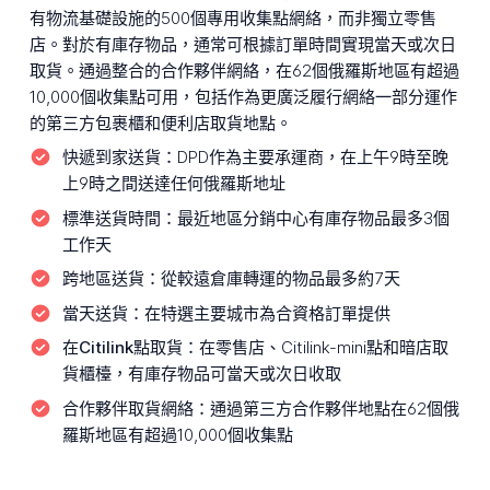
有物流基礎設施的500個專用收集點網絡，而非獨立零售
店。對於有庫存物品，通常可根據訂單時間實現當天或次日
取貨。通過整合的合作夥伴網絡，在62個俄羅斯地區有超過
10,000個收集點可用，包括作為更廣泛履行網絡一部分運作
的第三方包裹櫃和便利店取貨地點。
快遞到家送貨：
DPD作為主要承運商，在上午9時至晚
上9時之間送達任何俄羅斯地址
標準送貨時間：
最近地區分銷中心有庫存物品最多3個
工作天
跨地區送貨：
從較遠倉庫轉運的物品最多約7天
當天送貨：
在特選主要城市為合資格訂單提供
在Citilink點取貨：
在零售店、Citilink-mini點和暗店取
貨櫃檯，有庫存物品可當天或次日收取
合作夥伴取貨網絡：
通過第三方合作夥伴地點在62個俄
羅斯地區有超過10,000個收集點