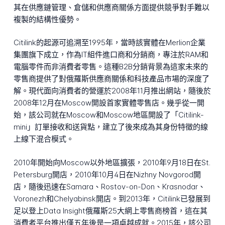
其在供應鏈管理、倉儲和供應商關係方面提供競爭對手難以
複製的結構性優勢。
Citilink的起源可追溯至1995年，當時該實體在Merlion企業
集團旗下成立，作為IT組件進口商和分銷商，專注於RAM和
電腦零件而非消費者零售。這種B2B分銷背景為這家未來的
零售商提供了對俄羅斯供應商關係和科技產品市場的深度了
解。現代面向消費者的營運於2008年11月推出網站，隨後於
2008年12月在Moscow開設首家實體零售店。幾乎從一開
始，該公司就在Moscow和Moscow地區開設了「Citilink-
mini」訂單接收和送貨點，建立了後來成為其身份特徵的線
上線下混合模式。
2010年開始向Moscow以外地區擴張，2010年9月18日在St.
Petersburg開店，2010年10月4日在Nizhny Novgorod開
店，隨後迅速在Samara、Rostov-on-Don、Krasnodar、
Voronezh和Chelyabinsk開店。到2013年，Citilink已發展到
足以登上Data Insight俄羅斯25大網上零售商榜首，這在其
消費者平台推出僅五年後是一項卓越成就。2015年，該公司