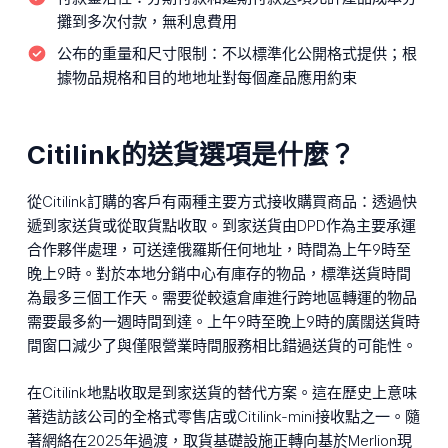
攤到多次付款，無利息費用
公布的重量和尺寸限制：
不以標準化公開格式提供；根
據物品規格和目的地地址對每個產品應用約束
Citilink的送貨選項是什麼？
從Citilink訂購的客戶有兩種主要方式接收購買商品：透過快
遞到家送貨或從取貨點收取。到家送貨由DPD作為主要承運
合作夥伴處理，可送達俄羅斯任何地址，時間為上午9時至
晚上9時。對於本地分銷中心有庫存的物品，標準送貨時間
為最多三個工作天。需要從較遠倉庫進行跨地區轉運的物品
需要最多約一週時間到達。上午9時至晚上9時的廣闊送貨時
間窗口減少了與僅限營業時間服務相比錯過送貨的可能性。
在Citilink地點收取是到家送貨的替代方案。這在歷史上意味
著造訪該公司的全格式零售店或Citilink-mini接收點之一。隨
著網絡在2025年過渡，取貨基礎設施正轉向基於Merlion現