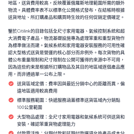
地區，送貨費用較高，反映覆蓋俄羅斯地理範圍所需的額外
物流。具體費率表不以標準化公開格式發布，在結帳時根據
送貨地址、所訂購產品和購買時生效的任何促銷定價確定。
鑒於Citilink的目錄包括全尺寸家用電器、氣候控制系統和超
大消費電子產品，物流基礎設施專為處理笨重和重型貨物作
為標準做法而建。氣候系統和家用電器安裝服務的可用性確
認大型格式送貨是營運的核心部分而非例外。每次貨物的具
體公布重量限制和尺寸限制在公開可獲得的來源中不可用，
因為這些約束是根據所訂購物品及其目的地區域逐個產品應
用，而非通過單一公布上限。
送貨區域定價：
費率因與最近分銷中心的距離而異，偏
遠地區適用較高費用
標準服務範圍：
快遞服務涵蓋標準送貨區域內分銷點
100公里範圍
大型物品處理：
全尺寸家用電器和氣候系統可供送貨和
安裝，確認笨重貨物處理能力
付款靈活性：
分期付款和延期付款選項允許產品成本分