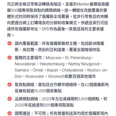
司正將全格式零售店轉換為暗店，並基於Merlion基礎設施擴
展500個專用取貨點的精簡網絡。這一轉變在改變覆蓋的實
體形式的同時保持了俄羅斯全境覆蓋，從步行零售目的地轉
向更適合網上訂購增長的分銷和收集模式。快遞送貨仍可送
達所有俄羅斯地址，DPD作為最後一英里送貨的主要承運
商。
國內覆蓋範圍：
所有俄羅斯聯邦主體，包括歐洲俄羅
斯、烏拉爾、西伯利亞和遠東，覆蓋全國每個地區
服務的主要城市：
Moscow、St. Petersburg、
Novosibirsk、Yekaterinburg、Nizhny Novgorod、
Samara、Omsk、Kazan、Chelyabinsk、Rostov-on-
Don、Krasnodar、Voronezh和數百個其他城市
取貨點網絡：
當包括合作夥伴網絡時，在62個俄羅斯地
區擁有超過10,000個收集點
品牌網點網絡：
2022年左右高峰期約1,000個網點，到
2025年底過渡到500個專用取貨點
國際運送：
不可用；所有營運和送貨均限於俄羅斯境內