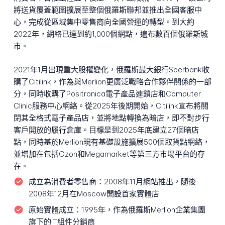
將送貨覆蓋範圍擴展至整個俄羅斯聯邦並推出全國客服中
心，完成從區域集中零售商向全國營運的轉型。到大約
2022年，網絡已達到約1,000個網點，遍布數百個俄羅斯城
市。
2021年1月出現重大股權變化，俄羅斯最大銀行Sberbank收
購了Citilink，作為與Merlion更廣泛戰略合作夥伴關係的一部
分，同時收購了Positronica電子產品連鎖店和Computer
Clinic服務中心網絡。從2025年後期開始，Citilink宣布將關
閉其全格式電子產品店，並將地點轉換為暗店，即不對步行
客戶開放的履行倉庫。目標是到2025年底建立27個暗店
點，同時基於Merlion現有基礎設施擴展500個取貨點網絡，
並增加在包括Ozon和Megamarket等第三方市場平台的存
在。
成立為消費者零售商：
2008年11月網站推出，隨後
2008年12月在Moscow開設首家實體店
原始實體成立：
1995年，作為俄羅斯Merlion企業集團
旗下的IT組件分銷商