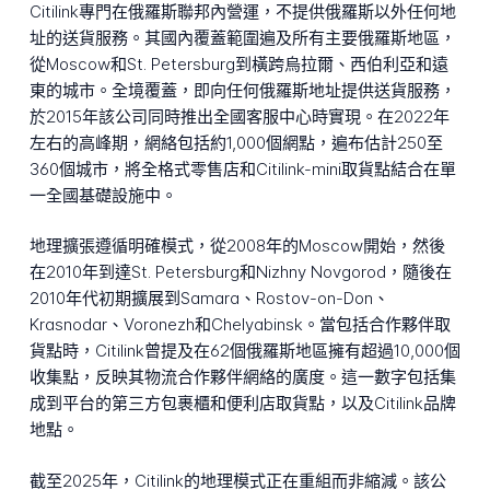
Citilink專門在俄羅斯聯邦內營運，不提供俄羅斯以外任何地
址的送貨服務。其國內覆蓋範圍遍及所有主要俄羅斯地區，
從Moscow和St. Petersburg到橫跨烏拉爾、西伯利亞和遠
東的城市。全境覆蓋，即向任何俄羅斯地址提供送貨服務，
於2015年該公司同時推出全國客服中心時實現。在2022年
左右的高峰期，網絡包括約1,000個網點，遍布估計250至
360個城市，將全格式零售店和Citilink-mini取貨點結合在單
一全國基礎設施中。
地理擴張遵循明確模式，從2008年的Moscow開始，然後
在2010年到達St. Petersburg和Nizhny Novgorod，隨後在
2010年代初期擴展到Samara、Rostov-on-Don、
Krasnodar、Voronezh和Chelyabinsk。當包括合作夥伴取
貨點時，Citilink曾提及在62個俄羅斯地區擁有超過10,000個
收集點，反映其物流合作夥伴網絡的廣度。這一數字包括集
成到平台的第三方包裹櫃和便利店取貨點，以及Citilink品牌
地點。
截至2025年，Citilink的地理模式正在重組而非縮減。該公