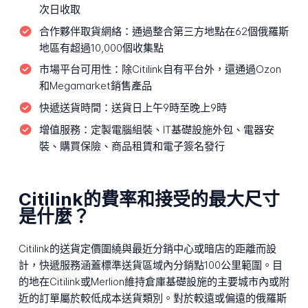
次日收取
合作夥伴取貨網絡：
通過整合第三方地點在62個俄羅斯
地區有超過10,000個收集點
市場平台可用性：
除Citilink自有平台外，還通過Ozon
和Megamarket銷售產品
快遞送貨時間：
送貨日上午9時至晚上9時
增值服務：
定製電腦組裝、IT基礎設施外包、電器安
裝、購買保險、商品租賃和電子簽名發行
Citilink的費率和接受的最大尺寸
是什麼？
Citilink的送貨定價圍繞與最近分銷中心或暗店的距離而設
計，快遞服務涵蓋標準送貨區域內分銷點100公里範圍。目
的地在Citilink或Merlion維持倉庫基礎設施的主要城市內或附
近的訂單屬於較低成本送貨類別。對於較遠或偏遠的俄羅斯