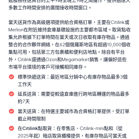
遞服務在送貨日的上午9時至晚上9時之間運作，提供適應大
多數工作時間安排的廣闊接收時間窗口。
當天送貨作為高級選項提供給合資格訂單，主要在Citilink或
Merlion在附近維持倉庫基礎設施的主要都市區域。取貨點收
集允許根據下訂單時間在當天或次日收取有庫存物品。通過
整合的合作夥伴網絡，在62個俄羅斯地區有超過10,000個收
集點可用，包括第三方包裹櫃和便利店地點。除自有平台
外，Citilink還通過Ozon和Megamarket銷售，讓偏好這些
市場平台環境的客戶可接觸相同庫存。
標準快遞送貨：
最近地區分銷中心有庫存物品最多3個
工作天
延長送貨：
需要從較遠倉庫進行跨地區轉運的物品最多
約7天
當天送貨：
在特選主要城市為合資格訂單提供，受訂單
截止時間限制
在Citilink點取貨：
在零售店、Citilink-mini點和（從
2025年起）暗店取貨櫃檯提供，有庫存物品可當天或