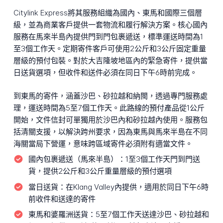
Citylink Express將其服務組織為國內、東馬和國際三個層
級，並為商業客戶提供一套物流和履行解決方案。核心國內
服務在馬來半島內提供門到門包裹遞送，標準運送時間為1
至3個工作天。定期寄件客戶可使用2公斤和3公斤固定重量
層級的預付包裝。對於大吉隆坡地區內的緊急寄件，提供當
日送貨選項，但收件和送件必須在同日下午6時前完成。
到東馬的寄件，涵蓋沙巴、砂拉越和納閩，透過專門服務處
理，運送時間為5至7個工作天。此路線的預付產品從1公斤
開始，文件信封可單獨用於沙巴內和砂拉越內使用。服務包
括清關支援，以解決跨州要求，因為東馬與馬來半島在不同
海關當局下營運，意味跨區域寄件必須附有適當文件。
國內包裹遞送（馬來半島）：
1至3個工作天門到門送
貨，提供2公斤和3公斤重量層級的預付選項
當日送貨：
在Klang Valley內提供，適用於同日下午6時
前收件和送達的寄件
東馬和婆羅洲送貨：
5至7個工作天送達沙巴、砂拉越和