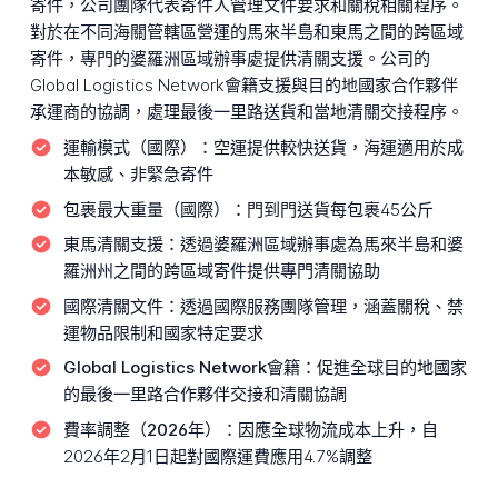
寄件，公司團隊代表寄件人管理文件要求和關稅相關程序。
對於在不同海關管轄區營運的馬來半島和東馬之間的跨區域
寄件，專門的婆羅洲區域辦事處提供清關支援。公司的
Global Logistics Network會籍支援與目的地國家合作夥伴
承運商的協調，處理最後一里路送貨和當地清關交接程序。
運輸模式（國際）：
空運提供較快送貨，海運適用於成
本敏感、非緊急寄件
包裹最大重量（國際）：
門到門送貨每包裹45公斤
東馬清關支援：
透過婆羅洲區域辦事處為馬來半島和婆
羅洲州之間的跨區域寄件提供專門清關協助
國際清關文件：
透過國際服務團隊管理，涵蓋關稅、禁
運物品限制和國家特定要求
Global Logistics Network會籍：
促進全球目的地國家
的最後一里路合作夥伴交接和清關協調
費率調整（2026年）：
因應全球物流成本上升，自
2026年2月1日起對國際運費應用4.7%調整