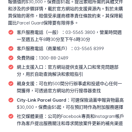
報價值的$30,000，保費由$5起。提出索賠所需的具體文件
和涉及的步驟詳情，載於官方網站的支援資源內。對於未購
買保險的寄件，賠償受承運商標準責任條款約束，其保障範
圍比Parcel Guard保障要有限得多。
客戶服務電話（一般）：
03-5565 3800，營業時間週
一至週五上午8時30分至下午6時30分
客戶服務電話（商業帳戶）：
03-5565 8399
免費熱線：
1300-88-2489
網上支援入口：
官方網站提供支援入口和常見問題部
分，用於自助查詢解決和索賠指引
親身支援：
可在約500間分行辦事處和投遞中心任何一
間獲得，可透過官方網站的分行搜尋器查找
City-Link Parcel Guard：
可選保險涵蓋申報貨物最高
$30,000，保費由$5起，可在預訂時作為附加服務選擇
社交媒體渠道：
公司的Facebook專頁和Instagram帳戶
作為客戶提出服務關注和尋求開放案件更新的補充渠道