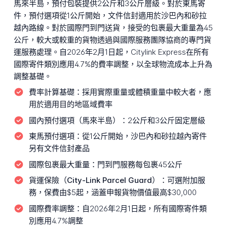
馬來半島，預付包裝提供2公斤和3公斤層級。對於東馬寄
件，預付選項從1公斤開始，文件信封適用於沙巴內和砂拉
越內路線。對於國際門到門送貨，接受的包裹最大重量為45
公斤，較大或較重的貨物透過與國際服務團隊協商的專門貨
運服務處理。自2026年2月1日起，Citylink Express在所有
國際寄件類別應用4.7%的費率調整，以全球物流成本上升為
調整基礎。
費率計算基礎：
採用實際重量或體積重量中較大者，應
用於適用目的地區域費率
國內預付選項（馬來半島）：
2公斤和3公斤固定層級
東馬預付選項：
從1公斤開始，沙巴內和砂拉越內寄件
另有文件信封產品
國際包裹最大重量：
門到門服務每包裹45公斤
貨運保險（City-Link Parcel Guard）：
可選附加服
務，保費由$5起，涵蓋申報貨物價值最高$30,000
國際費率調整：
自2026年2月1日起，所有國際寄件類
別應用4.7%調整