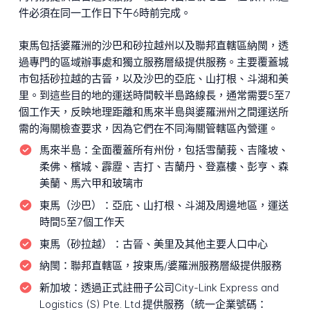
件必須在同一工作日下午6時前完成。
東馬包括婆羅洲的沙巴和砂拉越州以及聯邦直轄區納閩，透
過專門的區域辦事處和獨立服務層級提供服務。主要覆蓋城
市包括砂拉越的古晉，以及沙巴的亞庇、山打根、斗湖和美
里。到這些目的地的運送時間較半島路線長，通常需要5至7
個工作天，反映地理距離和馬來半島與婆羅洲州之間運送所
需的海關檢查要求，因為它們在不同海關管轄區內營運。
馬來半島：
全面覆蓋所有州份，包括雪蘭莪、吉隆坡、
柔佛、檳城、霹靂、吉打、吉蘭丹、登嘉樓、彭亨、森
美蘭、馬六甲和玻璃市
東馬（沙巴）：
亞庇、山打根、斗湖及周邊地區，運送
時間5至7個工作天
東馬（砂拉越）：
古晉、美里及其他主要人口中心
納閩：
聯邦直轄區，按東馬/婆羅洲服務層級提供服務
新加坡：
透過正式註冊子公司City-Link Express and
Logistics (S) Pte. Ltd.提供服務（統一企業號碼：