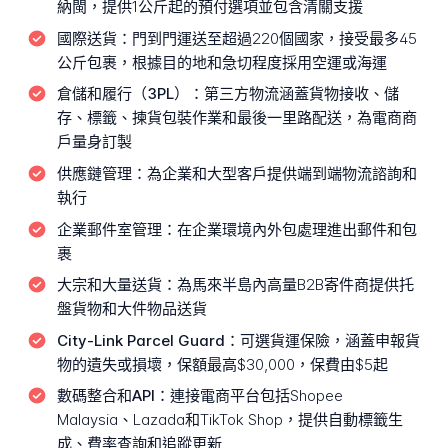
納閩，提供1公斤起的預付選項並包含清關支援
國際送貨：
門到門運送至超過220個國家，接受最多45
公斤包裹，根據目的地和急切程度採用空運或海運
倉儲和履行（3PL）：
第三方物流涵蓋貨物接收、儲
存、標籤、揀貨包裝作業和最後一里路配送，為電商商
戶量身訂製
供應鏈管理：
為企業和大型客戶提供端到端物流諮詢和
執行
企業郵件室管理：
在企業環境內外包處理進出郵件和包
裹
大宗和大量送貨：
為馬來半島內高量B2B寄件商提供托
盤貨物和大件物品送貨
City-Link Parcel Guard：
可選貨運保險，涵蓋申報貨
物的遺失或損壞，保額最高$30,000，保費由$5起
數碼整合和API：
連接電商平台包括Shopee
Malaysia、Lazada和TikTok Shop，提供自動標籤生
成、費率查詢和追蹤更新