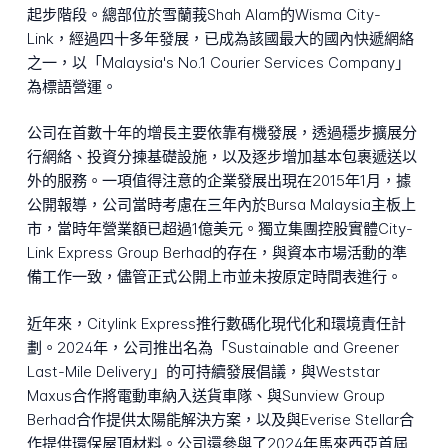
起步階段。總部位於雪蘭莪Shah Alam的Wisma City-
Link，經過四十多年發展，已成為該國最大的國內快遞網絡
之一，以「Malaysia's No.1 Courier Services Company」
為標語營運。
公司在首數十年的增長主要依靠有機發展，透過穩步擴展分
行網絡、投資分揀基礎設施，以及逐步增加基本包裹遞送以
外的服務。一項值得注意的企業發展出現在2015年1月，據
公開報導，公司當時考慮在三年內於Bursa Malaysia主板上
市，當時年營業額已超過1億美元。獨立集團控股實體City-
Link Express Group Berhad的存在，與資本市場活動的準
備工作一致，儘管正式公開上市並未按原定時間表進行。
近年來，Citylink Express推行數碼化現代化和環境責任計
劃。2024年，公司推出名為「Sustainable and Greener
Last-Mile Delivery」的可持續發展倡議，與Weststar
Maxus合作將電動車納入送貨車隊、與Sunview Group
Berhad合作提供太陽能解決方案，以及與Everise Stellar合
作提供環保屋頂材料。公司還參與了2024年馬來西亞首屆