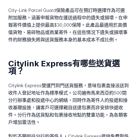
City-Link Parcel Guard保險產品可在預訂時選擇作為可選
附加服務。涵蓋申報貨物在運送過程中的遺失或損壞，在申
報寄件價值上提供最高$30,000保障。此產品最適用於高價
值貨物、易碎物品或商業寄件，在這些情況下遺失或損壞事
件的財務損失將與送貨服務本身的基本成本不成比例。
Citylink Express有哪些送貨選
項？
Citylink Express營運門到門送貨服務，意味包裹直接派送到
收件人登記地址作為標準模式。公司遍佈馬來西亞約500間
分行辦事處和投遞中心的網絡，同時作為寄件人的投遞和接
收基礎設施，讓客戶可選擇親自送達包裹而非安排快遞收
件。分行作為送貨點和包裹接收地點的雙重功能，為各類客
戶增加靈活性。
對於不願前往分行的寄件人，Citylink Express提供免費取件