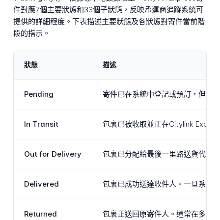
件對應7個主要狀態和33個子狀態，反映承運商追蹤系統可
提供的詳細程度。下表描述主要狀態及各狀態對寄件當前階
段的指示。
狀態
描述
Pending
寄件已在系統中登記或預訂，但尚未被C
In Transit
包裹已被收取並正在Citylink 
Out for Delivery
包裹已分配給最後一里路送貨代理
Delivered
包裹已成功送達收件人。一旦系統
Returned
包裹正送回原寄件人。通常在多次