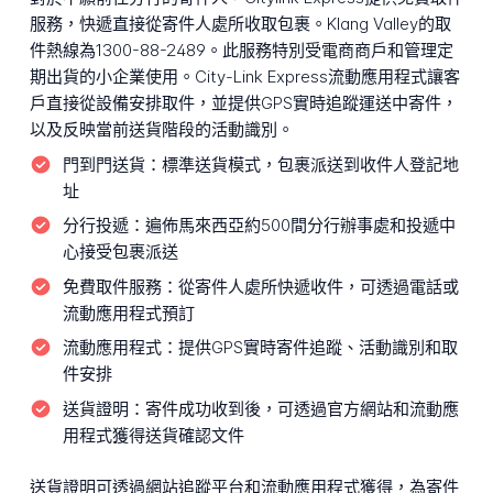
服務，快遞直接從寄件人處所收取包裹。Klang Valley的取
件熱線為1300-88-2489。此服務特別受電商商戶和管理定
期出貨的小企業使用。City-Link Express流動應用程式讓客
戶直接從設備安排取件，並提供GPS實時追蹤運送中寄件，
以及反映當前送貨階段的活動識別。
門到門送貨：
標準送貨模式，包裹派送到收件人登記地
址
分行投遞：
遍佈馬來西亞約500間分行辦事處和投遞中
心接受包裹派送
免費取件服務：
從寄件人處所快遞收件，可透過電話或
流動應用程式預訂
流動應用程式：
提供GPS實時寄件追蹤、活動識別和取
件安排
送貨證明：
寄件成功收到後，可透過官方網站和流動應
用程式獲得送貨確認文件
送貨證明可透過網站追蹤平台和流動應用程式獲得，為寄件