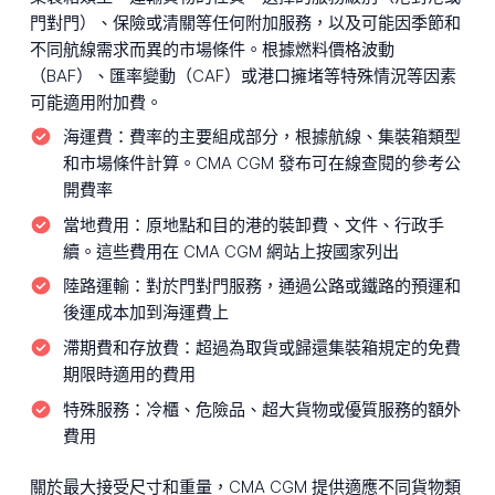
門對門）、保險或清關等任何附加服務，以及可能因季節和
不同航線需求而異的市場條件。根據燃料價格波動
（BAF）、匯率變動（CAF）或港口擁堵等特殊情況等因素
可能適用附加費。
海運費：
費率的主要組成部分，根據航線、集裝箱類型
和市場條件計算。CMA CGM 發布可在線查閱的參考公
開費率
當地費用：
原地點和目的港的裝卸費、文件、行政手
續。這些費用在 CMA CGM 網站上按國家列出
陸路運輸：
對於門對門服務，通過公路或鐵路的預運和
後運成本加到海運費上
滯期費和存放費：
超過為取貨或歸還集裝箱規定的免費
期限時適用的費用
特殊服務：
冷櫃、危險品、超大貨物或優質服務的額外
費用
關於最大接受尺寸和重量，CMA CGM 提供適應不同貨物類