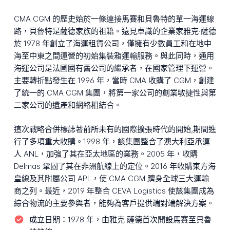
CMA CGM 的歷史始於一條連接馬賽和貝魯特的單一海運線
路，貝魯特是薩德家族的祖籍。遠見卓識的企業家雅克‧薩德
於 1978 年創立了海運租賃公司，僅擁有少數員工和在地中
海至中東之間運營的初始集裝箱運輸服務。與此同時，通用
海運公司是法國國有舊公司的繼承者，在國家管理下運營。
主要轉折點發生在 1996 年，當時 CMA 收購了 CGM，創建
了統一的 CMA CGM 集團，將第一家公司的創業敏捷性與第
二家公司的遺產和網絡相結合。
這次戰略合併標誌著前所未有的國際擴張時代的開始,期間進
行了多項重大收購。1998 年，該集團整合了澳大利亞承運
人 ANL，加強了其在亞太地區的業務。2005 年，收購
Delmas 鞏固了其在非洲航線上的定位。2016 年收購東方海
皇線及其附屬公司 APL，使 CMA CGM 躋身全球三大運輸
商之列。最近，2019 年整合 CEVA Logistics 使該集團成為
綜合物流的主要參與者，能夠為客戶提供端對端解決方案。
成立日期：
1978 年，由雅克‧薩德首次開設馬賽至貝魯