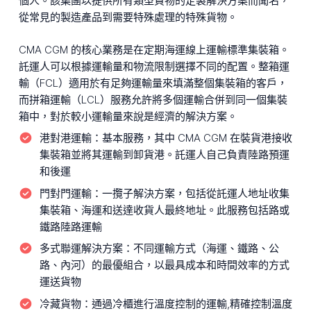
個人。該集團以提供所有類型貨物的定製解決方案而聞名，
從常見的製造產品到需要特殊處理的特殊貨物。
CMA CGM 的核心業務是在定期海運線上運輸標準集裝箱。
託運人可以根據運輸量和物流限制選擇不同的配置。整箱運
輸（FCL）適用於有足夠運輸量來填滿整個集裝箱的客戶，
而拼箱運輸（LCL）服務允許將多個運輸合併到同一個集裝
箱中，對於較小運輸量來說是經濟的解決方案。
港對港運輸：
基本服務，其中 CMA CGM 在裝貨港接收
集裝箱並將其運輸到卸貨港。託運人自己負責陸路預運
和後運
門對門運輸：
一攬子解決方案，包括從託運人地址收集
集裝箱、海運和送達收貨人最終地址。此服務包括路或
鐵路陸路運輸
多式聯運解決方案：
不同運輸方式（海運、鐵路、公
路、內河）的最優組合，以最具成本和時間效率的方式
運送貨物
冷藏貨物：
通過冷櫃進行溫度控制的運輸,精確控制溫度