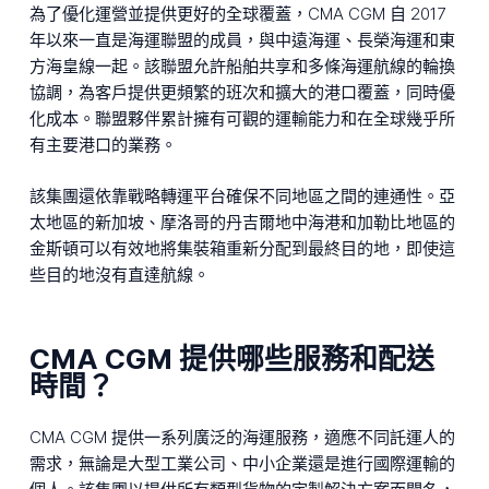
為了優化運營並提供更好的全球覆蓋，CMA CGM 自 2017
年以來一直是海運聯盟的成員，與中遠海運、長榮海運和東
方海皇線一起。該聯盟允許船舶共享和多條海運航線的輪換
協調，為客戶提供更頻繁的班次和擴大的港口覆蓋，同時優
化成本。聯盟夥伴累計擁有可觀的運輸能力和在全球幾乎所
有主要港口的業務。
該集團還依靠戰略轉運平台確保不同地區之間的連通性。亞
太地區的新加坡、摩洛哥的丹吉爾地中海港和加勒比地區的
金斯頓可以有效地將集裝箱重新分配到最終目的地，即使這
些目的地沒有直達航線。
CMA CGM 提供哪些服務和配送
時間？
CMA CGM 提供一系列廣泛的海運服務，適應不同託運人的
需求，無論是大型工業公司、中小企業還是進行國際運輸的