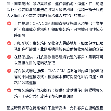
庫、商業場所）領取集裝箱、運往裝船港、海運、在目的港
卸載、必要時清關和送達收貨人最終地址。這項一攬子服務
大大簡化了不需要協調多個承運人的客戶的物流。
上門提取：
CMA CGM 組織直接從託運人現場（工業場
所、倉庫或商業場所）領取集裝箱。可根據可用性協商
時間段
現場配送：
集裝箱運至收貨人最終地址，如果包含此服
務則進行卸載。此選項適用於有設備接收集裝箱的企業
在碼頭提供：
對於喜歡自己組織後運的客戶，集裝箱可
以直接在目的港碼頭領取
綜合多式聯運服務：
CMA CGM 協調達到內陸目的地所
需的不同運輸方式，根據成本和時間優化組合海運、鐵
路和公路運輸
空集裝箱的存放和提取：
提供存放點供使用後歸還集裝
箱，明確定義存放時間段和免費期限
配送時間表可在特定條件下重新安排，允許客戶在運輸過程