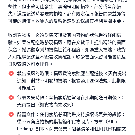
整性，但事故可能發生。無論是明顯損壞、部分或全部損
失，還是配送時發現的損壞，都有既定程序報告問題並獲得
可能的賠償。收貨人的反應迅速對於保護其權利至關重要。
收到貨物後，必須對集裝箱及其內容物的狀況進行仔細檢
驗。如果在配送時發現損壞，應在交貨單上提出精確的書面
保留，描述觀察到的損傷性質和程度。如遇重大損壞，收貨
人可拒絕配送且不簽署收貨確認。缺少書面保留可能會危及
日後索賠的可受理性。
報告損壞的時限：
損壞貨物索賠應在配送後 3 天內提出
通知。對於不明顯的損壞，根據適用運輸法規，此期限
可能延長
包裹丟失時限：
全損索賠通常可在預期配送日期後 30
天內提出（如貨物尚未收到）
所需文件：
任何索賠必須附帶支持損壞或丟失的證據：
從不同角度拍攝的集裝箱和貨物照片、提單（Bill of
Lading）副本、商業發票、包裝清單和任何其他相關文