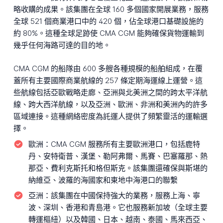
略收購的成果。該集團在全球 160 多個國家開展業務，服務
全球 521 個商業港口中的 420 個，佔全球港口基礎設施的
約 80%。這種全球足跡使 CMA CGM 能夠確保貨物運輸到
幾乎任何海路可達的目的地。
CMA CGM 的船隊由 600 多艘各種規模的船舶組成，在覆
蓋所有主要國際商業航線的 257 條定期海運線上運營。這
些航線包括亞歐戰略走廊、亞洲與北美洲之間的跨太平洋航
線、跨大西洋航線，以及亞洲、歐洲、非洲和美洲內的許多
區域連接。這種網絡密度為託運人提供了頻繁靈活的運輸選
擇。
歐洲：
CMA CGM 服務所有主要歐洲港口，包括鹿特
丹、安特衛普、漢堡、勒阿弗爾、馬賽、巴塞羅那、熱
那亞、費利克斯托和格但斯克。該集團還確保與斯堪的
納維亞、波羅的海國家和東地中海港口的聯繫
亞洲：
該集團在中國保持強大的業務，服務上海、寧
波、深圳、香港和青島港。它也服務新加坡（全球主要
轉運樞紐）以及韓國、日本、越南、泰國、馬來西亞、