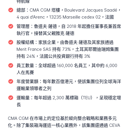
特航線
總部：
CMA CGM 塔樓，Boulevard Jacques Saadé，
4 quai d'Arenc，13235 Marseille cedex 02，法國
管理層：
魯道夫‧薩德，自 2018 年起擔任董事長兼首席
執行官，接替其父親雅克‧薩德
股權結構：
家族企業，由魯道夫‧薩德及其家族通過
Merit France SAS 持有 73%，土耳其耶爾迪瑞姆集團
持有 24%，法國公共投資銀行持有 3%
員工數量：
全球超過 160,000 名員工，其中約 6,000
人在馬賽
年度營業額：
每年數百億港元，使該集團位列全球海洋
運輸業領導者之列
運輸量：
每年超過 2,300 萬標箱（TEU），呈現穩定增
長
CMA CGM 在市場上的定位基於縱向整合戰略和業務多元
化。除了集裝箱海運這一核心業務外，該集團還通過 CEVA