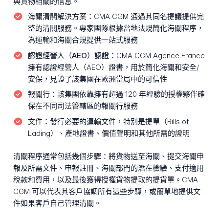
與貨物相關的信息。
海關清關解決方案：
CMA CGM 通過其同名提議提供完
整的清關服務。專家團隊根據當地法規簡化海關程序，
為運輸和海關合規提供一站式服務
認證經營人（AEO）認證：
CMA CGM Agence France
擁有認證經營人（AEO）證書，用於簡化海關和安全/
安保，見證了該集團在歐洲當局中的可信性
報關行：
該集團依靠擁有超過 120 年經驗的授權夥伴確
保在不同司法管轄區的報關行服務
文件：
發行必要的運輸文件，特別是提單（Bills of
Lading）、產地證書、價值聲明和其他所需的證明
清關程序通常包括幾個步驟：將貨物送至海關、提交海關申
報及所需文件、申報註冊、海關部門的潛在檢驗、支付適用
稅款和費用，以及最後獲得授權貨物提取的提貨單。CMA
CGM 可以代表其客戶協調所有這些步驟，或簡單地提供文
件如果客戶自己管理清關。