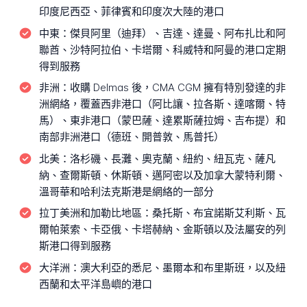
印度尼西亞、菲律賓和印度次大陸的港口
中東：
傑貝阿里（迪拜）、吉達、達曼、阿布扎比和阿
聯酋、沙特阿拉伯、卡塔爾、科威特和阿曼的港口定期
得到服務
非洲：
收購 Delmas 後，CMA CGM 擁有特別發達的非
洲網絡，覆蓋西非港口（阿比讓、拉各斯、達喀爾、特
馬）、東非港口（蒙巴薩、達累斯薩拉姆、吉布提）和
南部非洲港口（德班、開普敦、馬普托）
北美：
洛杉磯、長灘、奧克蘭、紐約、紐瓦克、薩凡
納、查爾斯頓、休斯頓、邁阿密以及加拿大蒙特利爾、
溫哥華和哈利法克斯港是網絡的一部分
拉丁美洲和加勒比地區：
桑托斯、布宜諾斯艾利斯、瓦
爾帕萊索、卡亞俄、卡塔赫納、金斯頓以及法屬安的列
斯港口得到服務
大洋洲：
澳大利亞的悉尼、墨爾本和布里斯班，以及紐
西蘭和太平洋島嶼的港口