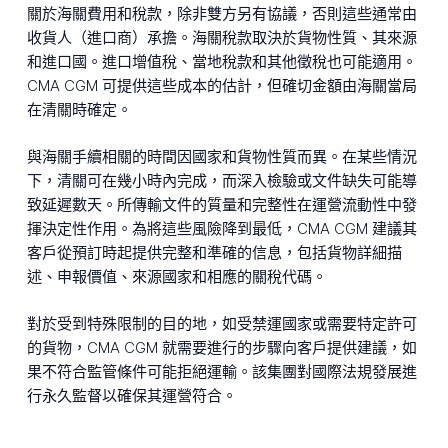
關於海關費用和稅款，除非雙方另有協議，否則這些通常由
收貨人（進口商）承擔。海關稅款取決於貨物性質、其來源
和進口國。進口增值稅、當地稅款和其他徵稅也可能適用。
CMA CGM 可提供這些成本的估計，但確切金額由海關當局
在清關時確定。
與海關手續相關的時間因國家和貨物性質而異。在某些情況
下，清關可在幾小時內完成，而深入檢驗或文件缺失可能導
致延遲數天。所傳輸文件的質量和完整性在運營流動性中發
揮決定性作用。為將這些風險降到最低，CMA CGM 建議其
客戶從預訂時起提供完整和準確的信息，包括貨物詳細描
述、申報價值、來源國家和相應的關稅代碼。
對於受到特殊限制的目的地，如受禁運國家或需要特定許可
的貨物，CMA CGM 就需要進行的步驟向客戶提供建議，如
果不符合監管條件可能拒絕運輸。該集團對國際法規發展進
行永久監督以確保其運營符合。