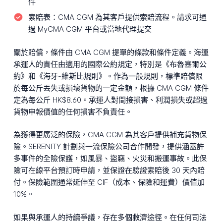
件
索賠表：
CMA CGM 為其客戶提供索賠流程。請求可通
過 MyCMA CGM 平台或當地代理提交
關於賠償，條件由 CMA CGM 提單的條款和條件定義。海運
承運人的責任由適用的國際公約規定，特別是《布魯塞爾公
約》和《海牙-維斯比規則》。作為一般規則，標準賠償限
於每公斤丟失或損壞貨物的一定金額，根據 CMA CGM 條件
定為每公斤 HK$8.60。承運人對間接損害、利潤損失或超過
貨物申報價值的任何損害不負責任。
為獲得更廣泛的保險，CMA CGM 為其客戶提供補充貨物保
險。SERENITY 計劃與一流保險公司合作開發，提供涵蓋許
多事件的全險保護，如風暴、盜竊、火災和搬運事故。此保
險可在線平台預訂時申請，並保證在驗證索賠後 30 天內賠
付。保險範圍通常延伸至 CIF（成本、保險和運費）價值加
10%。
如果與承運人的持續爭議，存在多個救濟途徑。在任何司法