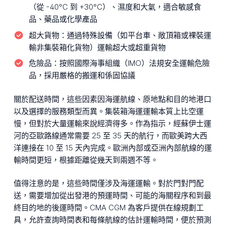
（從 -40°C 到 +30°C）、濕度和大氣，適合敏感食
品、藥品或化學產品
超大貨物：
通過特殊設備（如平台車、敞頂箱或裸裝運
輸非集裝箱化貨物）運輸超大或超重貨物
危險品：
按照國際海事組織（IMO）法規安全運輸危險
品，採用嚴格的搬運和係固協議
關於配送時間，這些因素因海運航線、原地點和目的地港口
以及選擇的服務類型而異。集裝箱海運運輸本質上比空運
慢，但對於大量運輸來說經濟得多。作為指示，經蘇伊士運
河的亞歐路線通常需要 25 至 35 天的航行，而歐美跨大西
洋連接在 10 至 15 天內完成。歐洲內部或亞洲內部航線的運
輸時間更短，根據距離從幾天到兩週不等。
值得注意的是，這些時間僅涉及海運運輸。對於門對門配
送，需要增加從出發港的預運時間、可能的海關程序和到最
終目的地的後運時間。CMA CGM 為客戶提供在線規劃工
具，允許查詢時間表和每條航線的估計運輸時間，便於預測