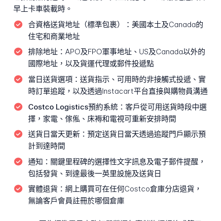
早上卡車裝載時。
合資格送貨地址（標準包裹）：
美國本土及Canada的
住宅和商業地址
排除地址：
APO及FPO軍事地址、US及Canada以外的
國際地址，以及貨運代理或郵件投遞點
當日送貨選項：
送貨指示、可用時的非接觸式投遞、實
時訂單追蹤，以及透過Instacart平台直接與購物員溝通
Costco Logistics預約系統：
客戶從可用送貨時段中選
擇，家電、傢俬、床褥和電視可重新安排時間
送貨日當天更新：
預定送貨日當天透過追蹤門戶顯示預
計到達時間
通知：
關鍵里程碑的選擇性文字訊息及電子郵件提醒，
包括發貨、到達最後一英里設施及送貨日
實體退貨：
網上購買可在任何Costco倉庫分店退貨，
無論客戶會員註冊於哪個倉庫