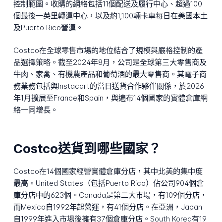
控制範圍。收購的網絡包括11個配送及履行中心、超過100
個最後一英里轉運中心，以及約1,100輛卡車每日在美國本土
及Puerto Rico營運。
Costco在全球零售市場的地位結合了規模與嚴格控制的產
品選擇策略。截至2024年8月，公司是全球第三大零售商及
牛肉、家禽、有機農產品和葡萄酒的最大零售商。其電子商
務業務包括與Instacart的當日送貨合作夥伴關係，於2026
年1月擴展至France和Spain，與遍布14個國家的實體倉庫網
絡一同增長。
Costco送貨到哪些國家？
Costco在14個國家經營實體倉庫分店，其中北美的集中度
最高。United States（包括Puerto Rico）佔公司904個倉
庫分店中的623個。Canada是第二大市場，有109個分店，
而Mexico自1992年起營運，有41個分店。在亞洲，Japan
自1999年進入市場後擁有37個倉庫分店。South Korea有19