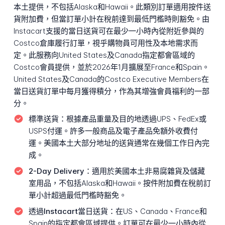
本土提供，不包括Alaska和Hawaii。此類別訂單適用按件送
貨附加費，但當訂單小計在稅前達到最低門檻時則豁免。由
Instacart支援的當日送貨可在最少一小時內從附近參與的
Costco倉庫履行訂單，視乎購物員可用性及本地需求而
定。此服務向United States及Canada指定都會區域的
Costco會員提供，並於2026年1月擴展至France和Spain。
United States及Canada的Costco Executive Members在
當日送貨訂單中每月獲得積分，作為其增強會員福利的一部
分。
標準送貨：
根據產品重量及目的地透過UPS、FedEx或
USPS付運。許多一般商品及電子產品免額外收費付
運。美國本土大部分地址的送貨通常在幾個工作日內完
成。
2-Day Delivery：
適用於美國本土非易腐雜貨及儲藏
室用品，不包括Alaska和Hawaii。按件附加費在稅前訂
單小計超過最低門檻時豁免。
透過Instacart當日送貨：
在US、Canada、France和
Spain的指定都會區域提供。訂單可在最少一小時內從