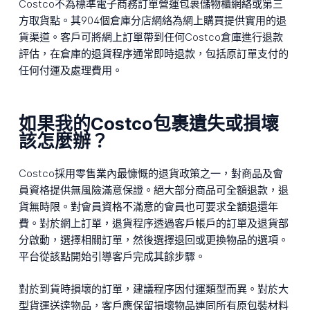
Costco不為標準電子商務訂單營運包裹儲物櫃網絡或第三
方取貨點。其904個倉庫分店網絡為網上購買提供實用的退
貨渠道。客戶可將網上訂單帶到任何Costco倉庫進行退款
評估，在倉庫的退貨程序通常即時退款，包括原訂單支付的
任何付運及處理費用。
如果我的Costco包裹遺失或損壞
該怎麼辦？
Costco採用零售業內最慷慨的退貨政策之一，對商品及會
員資格提供無風險滿意保證。絕大部分商品可全額退款，退
貨無時限。對會員資格不滿意的會員也可要求全額退還年
費。對於網上訂單，退貨程序透過客戶帳戶的訂單及退貨部
分啟動，選擇相關訂單，然後選擇退回或更換物品的選項。
平台從該點開始引導客戶完成其餘步驟。
對於到貨時損壞的訂單，建議程序因付運類型而異。對於大
型貨運送達物品，客戶應保留損壞物品連同所有原包裝材料