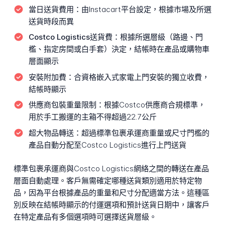
當日送貨費用：
由Instacart平台設定，根據市場及所選
送貨時段而異
Costco Logistics送貨費：
根據所選層級（路邊、門
檻、指定房間或白手套）決定，結帳時在產品或購物車
層面顯示
安裝附加費：
合資格嵌入式家電上門安裝的獨立收費，
結帳時顯示
供應商包裝重量限制：
根據Costco供應商合規標準，
用於手工搬運的主箱不得超過22.7公斤
超大物品轉送：
超過標準包裹承運商重量或尺寸門檻的
產品自動分配至Costco Logistics進行上門送貨
標準包裹承運商與Costco Logistics網絡之間的轉送在產品
層面自動處理。客戶無需確定哪種送貨類別適用於特定物
品，因為平台根據產品的重量和尺寸分配適當方法。這種區
別反映在結帳時顯示的付運選項和預計送貨日期中，讓客戶
在特定產品有多個選項時可選擇送貨層級。