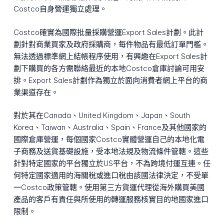
Costco自身營運獨立處理。
Costco確實為國際批量採購營運Export Sales計劃。此計
劃針對商業買家及政府採購商，每件物品有最低訂單門檻。
無法透過標準網上結帳程序使用，有興趣在Export Sales計
劃下購買的各方需聯絡最近的本地Costco倉庫討論可用安
排。Export Sales計劃作為獨立於面向消費者網上平台的商
業渠道存在。
對於其在Canada、United Kingdom、Japan、South
Korea、Taiwan、Australia、Spain、France及其他國家的
國際倉庫營運，每個國家Costco實體營運自己的本地化電
子商務及送貨基礎設施，受本地法規及物流條件管轄。這些
針對特定國家的平台獨立於US平台，不為跨境付運互連。任
何特定國家適用的海關稅或進口稅由該國法律決定，不受單
一Costco政策管轄。使用第三方貨運代理從海外購買美國
產品的客戶有責任與所使用的轉運服務核實目的地國家進口
限制。