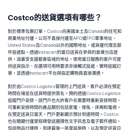
Costco的送貨選項有哪些？
對於標準包裹訂單，Costco向美國本土及Canada的住宅和
商業地址付運。公司不直接付運至APO或FPO軍事地址、
United States及Canada以外的國際地址，或貨運代理及郵
件投遞點。透過Instacart的當日送貨在參與的倉庫分店提
供，涵蓋受支援都會區域的地址。使用當日服務的客戶可提
供送貨指示、在選項可用時要求非接觸式投遞、實時追蹤訂
單，並透過Instacart平台與指定購物員直接溝通。
對於由Costco Logistics管理的上門送貨，客戶必須在預定
時間在場並在送貨時提供簽名。預約透過Costco Logistics
追蹤門戶安排，該門戶也允許客戶在需要時重新安排時間。
可重新安排時間的產品類別包括家電、傢俬、床褥和電視。
在預定送貨日當天，門戶更新顯示預計到達時間。Costco
也在關鍵付運里程碑發送選擇性文字訊息及電子郵件通知，
包括物品付運時、到達最後一英里設施時，以及預定送貨日