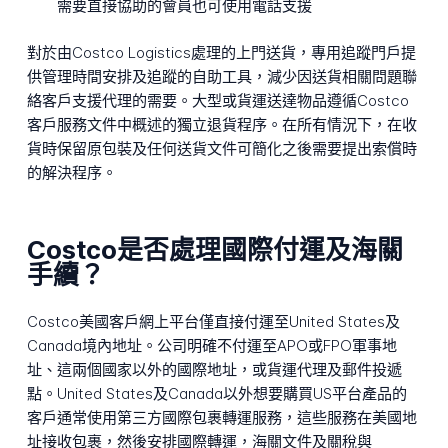
需要直接協助的會員也可使用電話支援
對於由Costco Logistics處理的上門送貨，專用追蹤門戶提
供管理時間安排及追蹤的自助工具，減少因送貨相關問題聯
絡客戶支援代理的需要。大型或貨運送達物品遵循Costco
客戶服務文件中概述的獨立退貨程序。在所有情況下，在收
貨時保留原包裝及任何送貨文件可簡化之後需要提出索償時
的解決程序。
Costco是否處理國際付運及海關
手續？
Costco美國客戶網上平台僅直接付運至United States及
Canada境內地址。公司明確不付運至APO或FPO軍事地
址、這兩個國家以外的國際地址，或貨運代理及郵件投遞
點。United States及Canada以外想要購買US平台產品的
客戶通常使用第三方國際包裹轉運服務，這些服務在美國地
址接收包裹，然後安排國際轉運，海關文件及關稅與