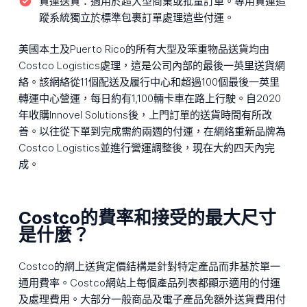
貨運送貨：
適用於超大型商業或批量訂單。專用貨運追
蹤系統獨立於標準包裹訂單處理這些付運。
美國本土及Puerto Rico的所有大型及笨重物品送貨均由
Costco Logistics處理，這是公司內部的最後一英里送貨網
絡。該網絡從11個配送及履行中心和超過100個最後一英里
轉運中心營運，每日約有1,100輛卡車在路上行駛。自2020
年收購Innovel Solutions後，上門訂單的送貨時間有所改
善。以往從下單到完成需約兩週的付運，在網絡重新品牌為
Costco Logistics並進行營運調整後，現在大約四天內完
成。
Costco的費率和接受的最大尺寸
是什麼？
Costco的網上送貨定價結構是針對特定產品而非基於單一
通用費率。Costco網站上每個產品列表都顯示適用的付運
及處理費用。大部分一般商品及電子產品免額外送貨費用付