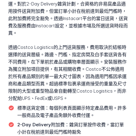
運。對於2-Day Delivery雜貨計劃，合資格的非易腐產品適
用按件送貨附加費，但當訂單小計在稅前達到最低門檻時，
此附加費將完全豁免。透過Instacart平台的當日送貨，送貨
費及服務費由Instacart設定，並根據市場及所選送貨時段而
異。
透過Costco Logistics的上門送貨服務，費用取決於結帳時
選擇的送貨層級。路邊、門檻、指定房間及白手套送貨各有
不同費用，在下單前於產品或購物車層面顯示。安裝服務作
為獨立附加項目提供，有其相關收費。Costco不公佈適用
於所有產品類別的單一最大尺寸圖表，因為適用門檻因承運
商和產品類型而異。超過標準包裹承運商接受的重量及尺寸
限制的大型或重型物品會自動轉至Costco Logistics，而非
分配給UPS、FedEx或USPS。
標準送貨定價：
每個列表頁面顯示特定產品費用。許多
一般商品及電子產品免額外收費付運。
2-Day Delivery附加費：
雜貨訂單按件收費，當訂單
小計在稅前達到最低門檻時豁免